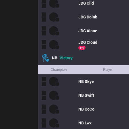
JDG
Clid
JDG
Doinb
JDG
Alone
JDG
Cloud
FB
NB
Victory
Champion
Player
NB
Skye
NB
Swift
NB
CoCo
NB
Lwx