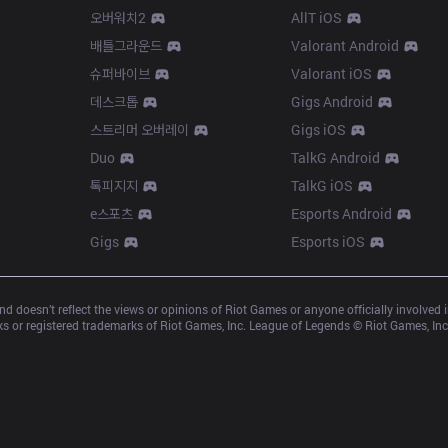
오버워치2
AllT iOS
배틀그라운드
Valorant Android
슈퍼바이브
Valorant iOS
데스크톱
Gigs Android
스트리머 오버레이
Gigs iOS
Duo
TalkG Android
톡피지지
TalkG iOS
e스포츠
Esports Android
Gigs
Esports iOS
d doesn’t reflect the views or opinions of Riot Games or anyone officially involved
 or registered trademarks of Riot Games, Inc. League of Legends © Riot Games, Inc