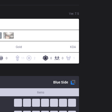
Ver.
7.5
62,745
13 / 3 / 46
Gold
KDA
0
11
2
0
0
1
Blue
Side
Items