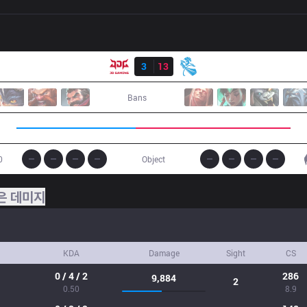
결과
JDG
3
13
NB
Bans
0
Object
은 데미지
KDA
Damage
Sight
CS
0 / 4 / 2
286
9,884
2
0.50
8.9