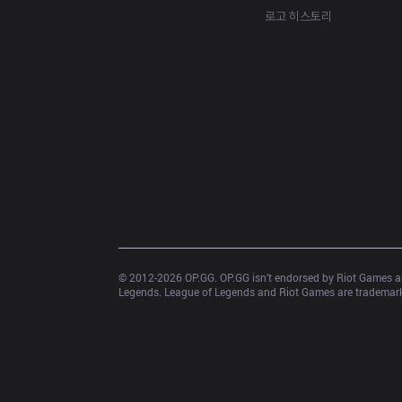
로고 히스토리
© 2012-
2026
 OP.GG. OP.GG isn’t endorsed by Riot Games an
Legends. League of Legends and Riot Games are trademarks