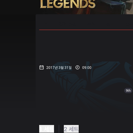
홈
경기 일정
순위
통계
승부
2017년 3월 31일
09:00
9th
1 세트
2 세트