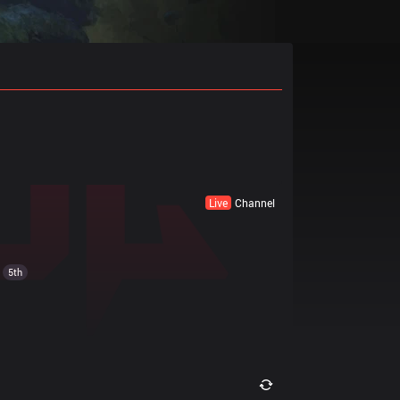
Live
Channel
5th