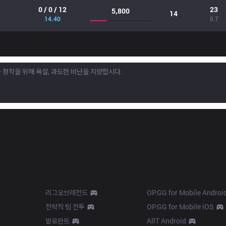
0 / 0 / 12
23
5,800
14
14.40
0.7
Products
Apps
리그오브레전드
OP.GG for Mobile Androi
전략적 팀 전투
OP.GG for Mobile iOS
발로란트
AllT Android