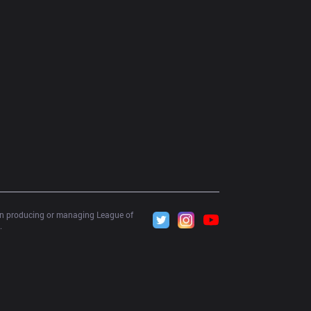
 in producing or managing League of 
.