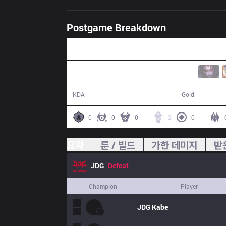
Postgame Breakdown
32:11
3 / 13 / 10
48,289
KDA
Gold
0
0
0
2
0
요약
룬 / 빌드
가한 데미지
받
JDG
Defeat
Champion
Player
JDG
Kabe