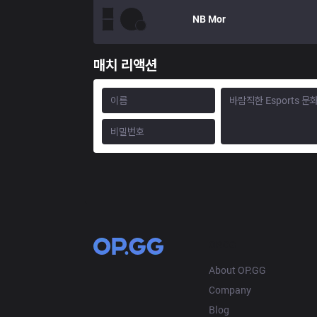
NB
Mor
매치 리액션
OP.GG
About OP.GG
Company
Blog