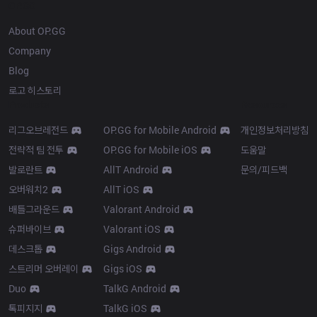
OP.GG
About OP.GG
Company
Blog
로고 히스토리
Products
Resources
리그오브레전드
OP.GG for Mobile Android
개인정보처리방침
전략적 팀 전투
OP.GG for Mobile iOS
도움말
발로란트
AllT Android
문의/피드백
오버워치2
AllT iOS
배틀그라운드
Valorant Android
슈퍼바이브
Valorant iOS
데스크톱
Gigs Android
스트리머 오버레이
Gigs iOS
Duo
TalkG Android
톡피지지
TalkG iOS