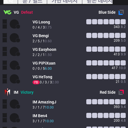
요약
룬 / 빌드
가한 데미지
받은 데미지
VG
Defeat
Blue
Side
VG
Loong
343
8.2
0 / 4 / 3
0.75
VG
Bengi
209
5.0
2 / 5 / 1
0.60
VG
Easyhoon
413
9.9
2 / 2 / 1
1.50
VG
PiPiXuan
417
10.0
0 / 0 / 5
6.00
VG
HeTong
21
0.5
3 / 3 / 3
2.00
FB
IM
Victory
Red
Side
IM
AmazingJ
393
9.4
3 / 1 / 7
10.00
IM
Ben4
200
4.8
3 / 1 / 7
10.00