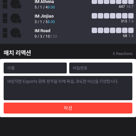
IM
Athena
447
10.7
5 / 1 / 4
9.00
IM
Jinjiao
315
7.6
3 / 1 / 5
8.00
IM
Road
68
1.6
0 / 3 / 10
3.33
매치 리액션
0
Reactions
작성