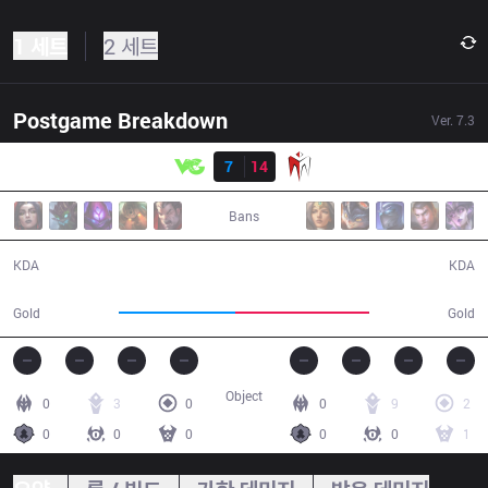
1 세트
2 세트
Postgame Breakdown
Ver.
7.3
결과
VG
7
14
IM
41:37
Bans
7 / 14 / 13
14 / 7 / 33
KDA
KDA
68,138
78,600
Gold
Gold
Object
0
3
0
0
9
2
0
0
0
0
0
1