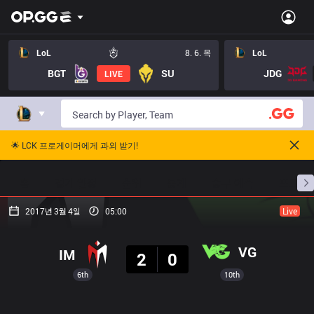
LoL
8. 6. 목
LoL
BGT
SU
JDG
LIVE
🌟 LCK 프로게이머에게 과외 받기!
홈
경기 일정
순위
통계
승부 예측
프로빌
2017년 3월 4일
05:00
Live
결과
VG
IM
2
0
6th
10th