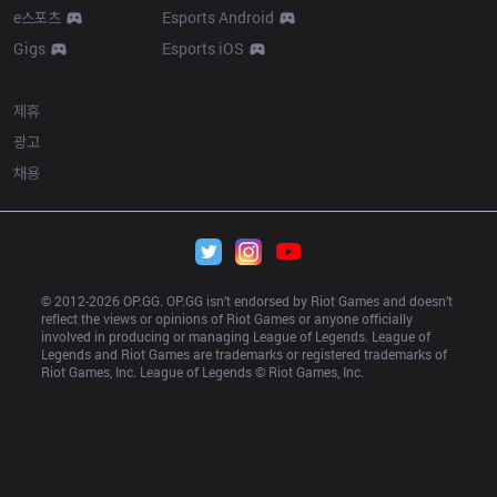
e스포츠
Esports Android
Gigs
Esports iOS
More
제휴
광고
채용
© 2012-
2026
 OP.GG. OP.GG isn’t endorsed by Riot Games and doesn’t 
reflect the views or opinions of Riot Games or anyone officially 
involved in producing or managing League of Legends. League of 
Legends and Riot Games are trademarks or registered trademarks of 
Riot Games, Inc. League of Legends © Riot Games, Inc.