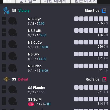
요약
룬 / 빌드
가한 데미지
받은 데미지
NB
Victory
Blue
Side
NB
Skye
255
7.9
3 / 2 / 7
5.00
NB
Swift
115
3.6
0 / 2 / 10
5.00
NB
CoCo
256
7.9
5 / 1 / 10
15.00
NB
Lwx
311
9.6
8 / 1 / 6
14.00
NB
Crisp
21
0.6
0 / 1 / 16
16.00
SS
Defeat
Red
Side
SS
Flandre
271
8.4
2 / 2 / 5
3.50
SS
SofM
114
3.5
1 / 1 / 6
7.00
FB