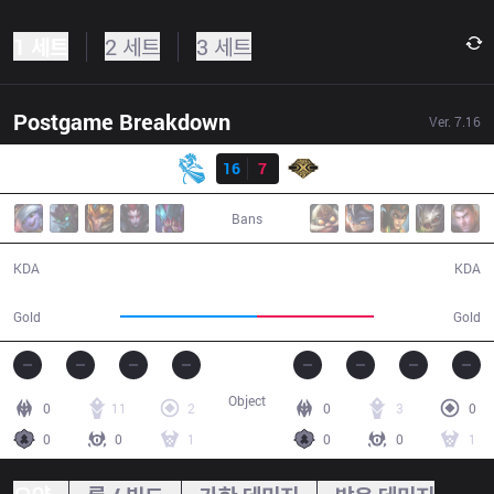
1 세트
2 세트
3 세트
Postgame Breakdown
Ver.
7.16
결과
NB
16
7
SS
32:19
Bans
16 / 7 / 49
7 / 16 / 22
KDA
KDA
63,985
54,616
Gold
Gold
Object
0
11
2
0
3
0
0
0
1
0
0
1