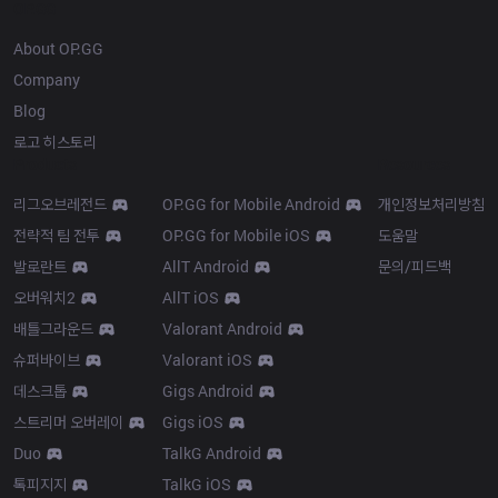
OP.GG
About OP.GG
Company
Blog
로고 히스토리
Products
Resources
리그오브레전드
OP.GG for Mobile Android
개인정보처리방침
전략적 팀 전투
OP.GG for Mobile iOS
도움말
발로란트
AllT Android
문의/피드백
오버워치2
AllT iOS
배틀그라운드
Valorant Android
슈퍼바이브
Valorant iOS
데스크톱
Gigs Android
스트리머 오버레이
Gigs iOS
Duo
TalkG Android
톡피지지
TalkG iOS