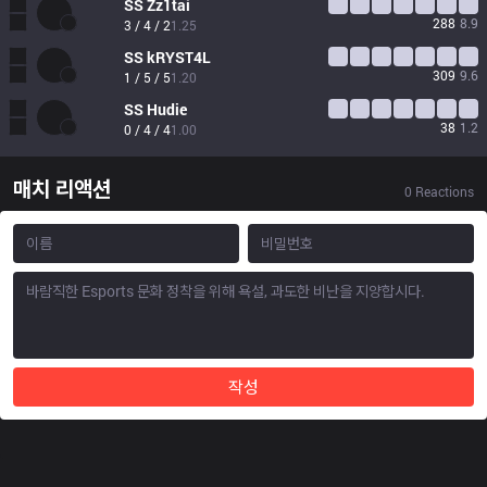
SS
Zz1tai
288
8.9
3 / 4 / 2
1.25
SS
kRYST4L
309
9.6
1 / 5 / 5
1.20
SS
Hudie
38
1.2
0 / 4 / 4
1.00
매치 리액션
0
Reactions
작성