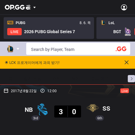
PUBG
8. 6. 목
LoL
2026 PUBG Global Series 7
BGT
LIVE
🌟 LCK 프로게이머에게 과외 받기!
홈
경기 일정
순위
통계
승부 예측
프로빌
2017년 8월 22일
12:00
Live
결과
SS
NB
3
0
3rd
6th