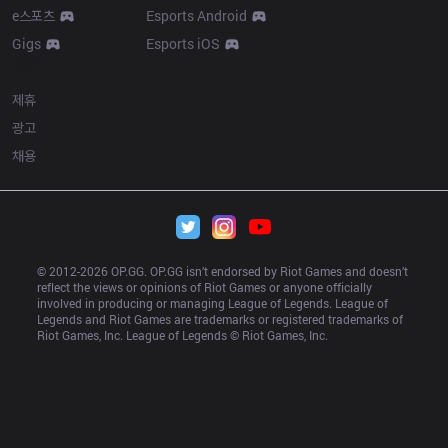
e스포츠
Esports Android
Gigs
Esports iOS
More
제휴
광고
채용
© 2012-
2026
 OP.GG. OP.GG isn’t endorsed by Riot Games and doesn’t 
reflect the views or opinions of Riot Games or anyone officially 
involved in producing or managing League of Legends. League of 
Legends and Riot Games are trademarks or registered trademarks of 
Riot Games, Inc. League of Legends © Riot Games, Inc.