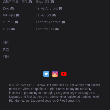
스트리머 오버레이
Gigs iOS
Duo
TalkG Android
톡피지지
TalkG iOS
e스포츠
Esports Android
Gigs
Esports iOS
More
제휴
광고
채용
© 2012-
2026
 OP.GG. OP.GG isn’t endorsed by Riot Games and doesn’t 
reflect the views or opinions of Riot Games or anyone officially 
involved in producing or managing League of Legends. League of 
Legends and Riot Games are trademarks or registered trademarks of 
Riot Games, Inc. League of Legends © Riot Games, Inc.