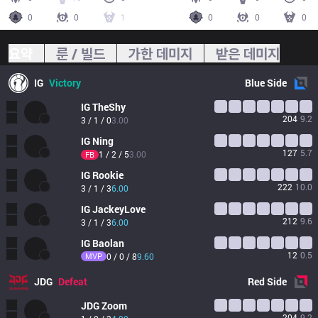
0
0
1
0
0
0
요약
룬 / 빌드
가한 데미지
받은 데미지
IG
Victory
Blue
Side
IG
TheShy
204
9.2
3 / 1 / 0
3.00
IG
Ning
127
5.7
1 / 2 / 5
3.00
FB
IG
Rookie
222
10.0
3 / 1 / 3
6.00
IG
JackeyLove
212
9.6
3 / 1 / 3
6.00
IG
Baolan
12
0.5
MVP
0 / 0 / 8
9.60
JDG
Defeat
Red
Side
JDG
Zoom
204
9.2