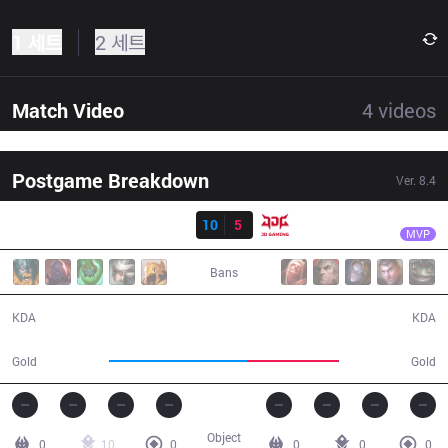
1 세트
2 세트
Match Video
4
videos
Postgame Breakdown
Ver.
8.4
결과
IG
Baolan
IG
10
5
JDG
22:09
MVP
Bans
10 / 5 / 19
5 / 10 / 12
KDA
KDA
46,686
31,373
Gold
Gold
Object
0
10
0
0
0
0