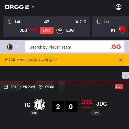
LoL
8. 7. 금
LoL
JDG
EDG
KT
LIVE
🌟 LCK 프로게이머에게 과외 받기!
홈
경기 일정
순위
통계
승부 예측
프로빌
2018년 3월 23일
09:00
Live
결과
JDG
IG
2
0
1st
10th