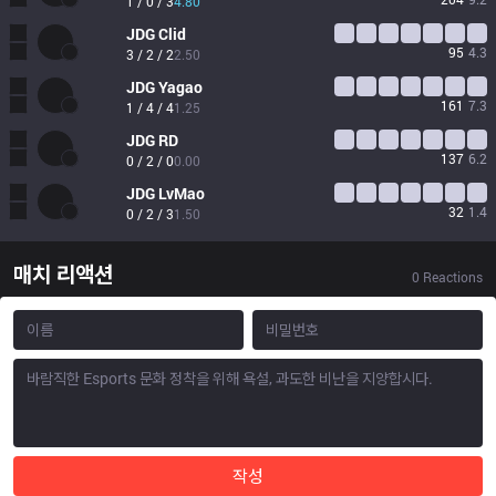
1 / 0 / 3
4.80
JDG
Clid
95
4.3
3 / 2 / 2
2.50
JDG
Yagao
161
7.3
1 / 4 / 4
1.25
JDG
RD
137
6.2
0 / 2 / 0
0.00
JDG
LvMao
32
1.4
0 / 2 / 3
1.50
매치 리액션
0
Reactions
작성