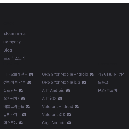
OP.GG
About OP.GG
Company
Blog
로고 히스토리
Products
Resources
리그오브레전드
OP.GG for Mobile Android
개인정보처리방침
전략적 팀 전투
OP.GG for Mobile iOS
도움말
발로란트
AllT Android
문의/피드백
오버워치2
AllT iOS
배틀그라운드
Valorant Android
슈퍼바이브
Valorant iOS
데스크톱
Gigs Android