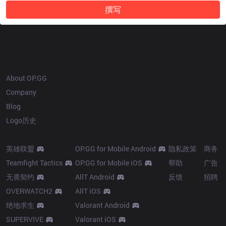
撰写
OP.GG
About OP.GG
Company
Blog
Logo历史
Products
Resources
More
英雄联盟
OP.GG for Mobile Android
隐私政策
商务
Teamfight Tactics
OP.GG for Mobile iOS
帮助
广告
无畏契约
AllT Android
反馈
招聘
OVERWATCH2
AllT iOS
绝地求生
Valorant Android
SUPERVIVE
Valorant iOS