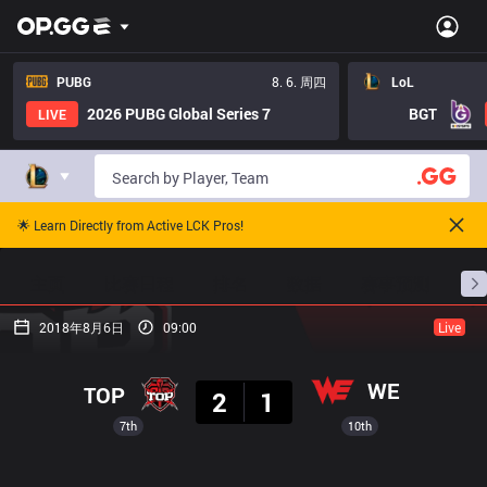
PUBG
8. 6. 周四
LoL
2026 PUBG Global Series 7
BGT
LIVE
🌟 Learn Directly from Active LCK Pros!
主页
比赛日程
排名
数据
赛事预测
职
2018年8月6日
09:00
Live
结果
WE
TOP
2
1
7th
10th