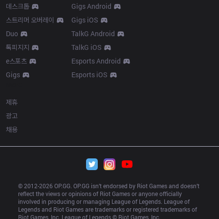
데스크톱
Gigs Android
스트리머 오버레이
Gigs iOS
Duo
TalkG Android
톡피지지
TalkG iOS
e스포츠
Esports Android
Gigs
Esports iOS
More
제휴
광고
채용
© 2012-
2026
 OP.GG. OP.GG isn’t endorsed by Riot Games and doesn’t 
reflect the views or opinions of Riot Games or anyone officially 
involved in producing or managing League of Legends. League of 
Legends and Riot Games are trademarks or registered trademarks of 
Riot Games, Inc. League of Legends © Riot Games, Inc.