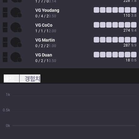
228
7.8
1 / 7 / 0
0.14
VG
Youdang
110
3.8
0 / 4 / 2
0.50
VG
CoCo
274
9.4
1 / 1 / 1
2.00
VG
Martin
287
9.9
0 / 2 / 2
1.00
VG
Duan
18
0.6
0 / 2 / 1
0.50
골드
경험치
1k
0.5k
0k