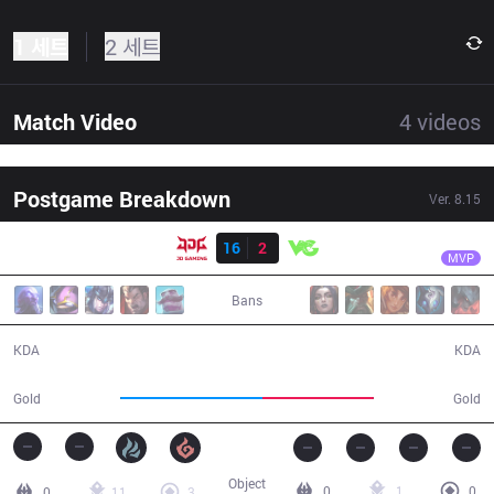
1 세트
2 세트
Match Video
4
videos
Postgame Breakdown
Ver.
8.15
결과
JDG
Zoom
JDG
16
2
VG
29:07
MVP
Bans
16 / 2 / 33
2 / 16 / 6
KDA
KDA
55,788
43,461
Gold
Gold
Object
0
1
0
0
11
3