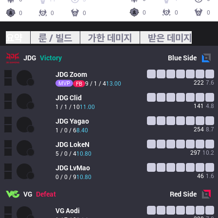
0
0
0
0
0
0
요약
룬 / 빌드
가한 데미지
받은 데미지
JDG
Victory
Blue
Side
JDG
Zoom
222
7.6
MVP
9 / 1 / 4
13.00
FB
JDG
Clid
141
4.8
1 / 1 / 10
11.00
JDG
Yagao
254
8.7
1 / 0 / 6
8.40
JDG
LokeN
297
10.2
5 / 0 / 4
10.80
JDG
LvMao
46
1.6
0 / 0 / 9
10.80
VG
Defeat
Red
Side
VG
Aodi