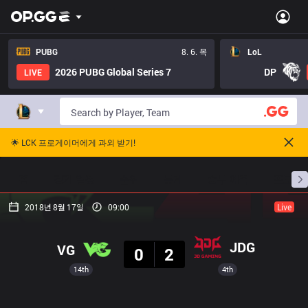
PUBG
8. 6. 목
LoL
2026 PUBG Global Series 7
DP
LIVE
🌟 LCK 프로게이머에게 과외 받기!
홈
경기 일정
순위
통계
승부 예측
프로빌
2018년 8월 17일
09:00
Live
결과
JDG
VG
0
2
14th
4th