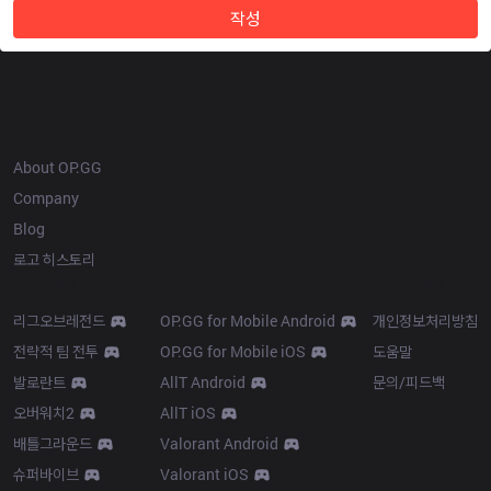
작성
OP.GG
About OP.GG
Company
Blog
로고 히스토리
Products
Resources
리그오브레전드
OP.GG for Mobile Android
개인정보처리방침
전략적 팀 전투
OP.GG for Mobile iOS
도움말
발로란트
AllT Android
문의/피드백
오버워치2
AllT iOS
배틀그라운드
Valorant Android
슈퍼바이브
Valorant iOS