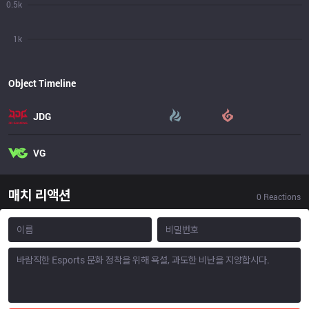
0.5k
1k
Object Timeline
JDG
VG
매치 리액션
0
Reactions