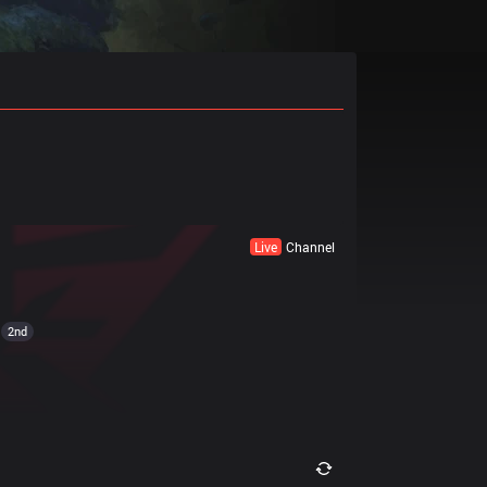
Live
Channel
2nd