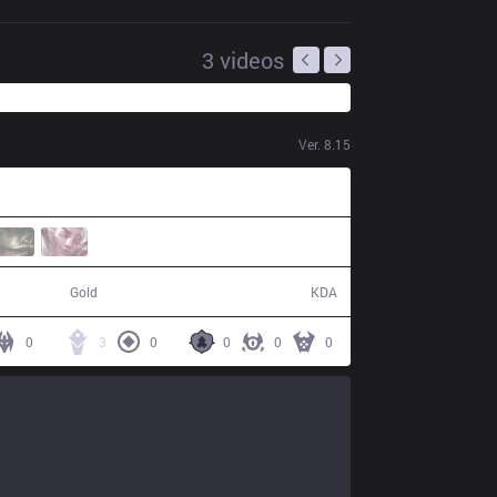
3
videos
Ver.
8.15
63,670
19 / 29 / 0
Gold
KDA
0
3
0
0
0
0