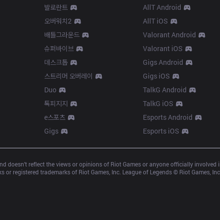
발로란트
AllT Android
오버워치2
AllT iOS
배틀그라운드
Valorant Android
슈퍼바이브
Valorant iOS
데스크톱
Gigs Android
스트리머 오버레이
Gigs iOS
Duo
TalkG Android
톡피지지
TalkG iOS
e스포츠
Esports Android
Gigs
Esports iOS
d doesn’t reflect the views or opinions of Riot Games or anyone officially involved
 or registered trademarks of Riot Games, Inc. League of Legends © Riot Games, Inc