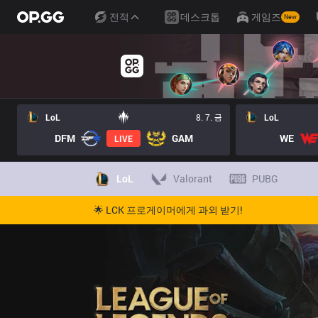
전적
데스크톱
게임즈
New
LoL
8. 7. 금
LoL
DFM
GAM
WE
LIVE
LoL
Valorant
PUBG
🌟 LCK 프로게이머에게 과외 받기!