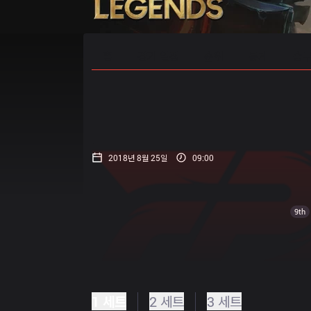
홈
경기 일정
순위
통계
승부
2018년 8월 25일
09:00
9th
1 세트
2 세트
3 세트