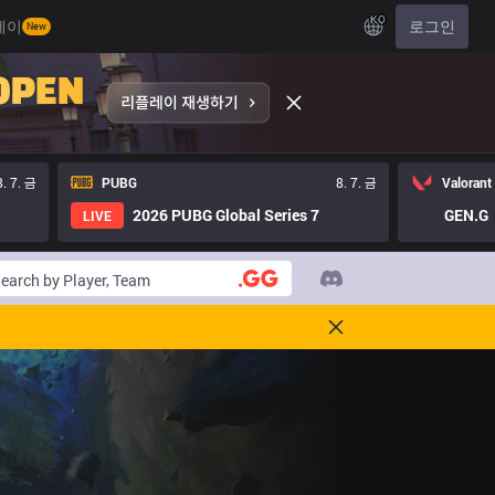
KO
레이
로그인
New
8. 7. 금
PUBG
8. 7. 금
Valorant
2026 PUBG Global Series 7
GEN.G
LIVE