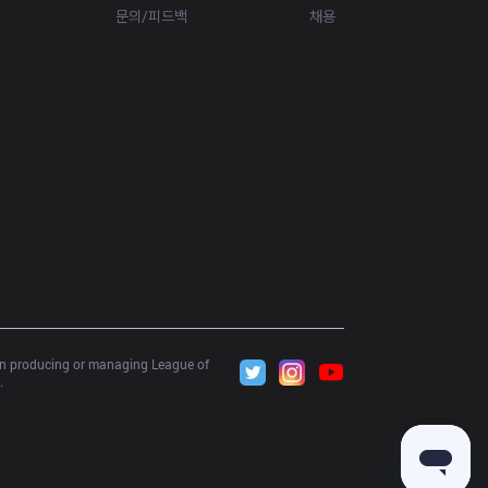
문의/피드백
채용
 in producing or managing League of 
.