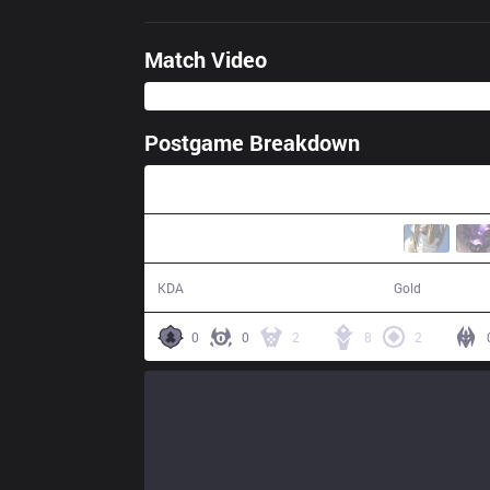
Match Video
Postgame Breakdown
35:38
29 / 19 / 0
72,501
KDA
Gold
0
0
2
8
2