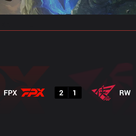
 예측
프로빌드
결과
FPX
2
1
RW