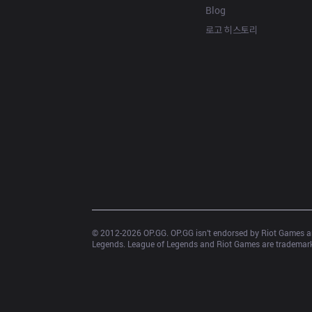
Blog
로고 히스토리
© 2012-
2026
 OP.GG. OP.GG isn’t endorsed by Riot Games an
Legends. League of Legends and Riot Games are trademarks