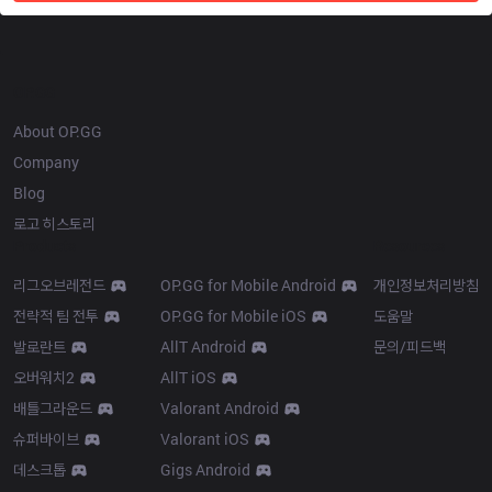
OP.GG
About OP.GG
Company
Blog
로고 히스토리
Products
Resources
리그오브레전드
OP.GG for Mobile Android
개인정보처리방침
전략적 팀 전투
OP.GG for Mobile iOS
도움말
발로란트
AllT Android
문의/피드백
오버워치2
AllT iOS
배틀그라운드
Valorant Android
슈퍼바이브
Valorant iOS
데스크톱
Gigs Android