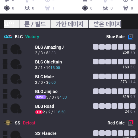
0
0
1
0
0
0
요약
룬 / 빌드
가한 데미지
받은 데미지
BLG
Victory
Blue
Side
BLG
AmazingJ
258
7.9
2 / 3 / 8
3.33
BLG
Chieftain
163
5.0
3 / 1 / 10
13.00
BLG
Mole
373
11.4
2 / 0 / 3
6.00
BLG
Jinjiao
319
9.7
MVP
5 / 3 / 8
4.33
BLG
Road
24
0.7
2 / 2 / 11
6.50
FB
SS
Defeat
Red
Side
SS
Flandre