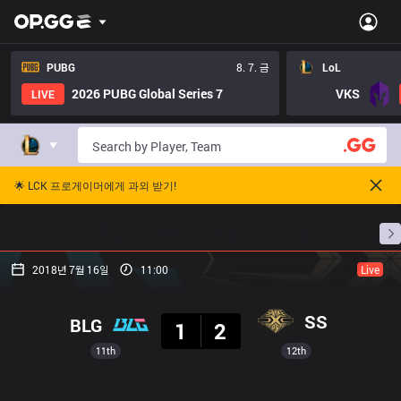
PUBG
8. 7. 금
LoL
2026 PUBG Global Series 7
VKS
LIVE
🌟 LCK 프로게이머에게 과외 받기!
홈
경기 일정
순위
통계
승부 예측
프로빌
2018년 7월 16일
11:00
Live
결과
SS
BLG
1
2
11th
12th