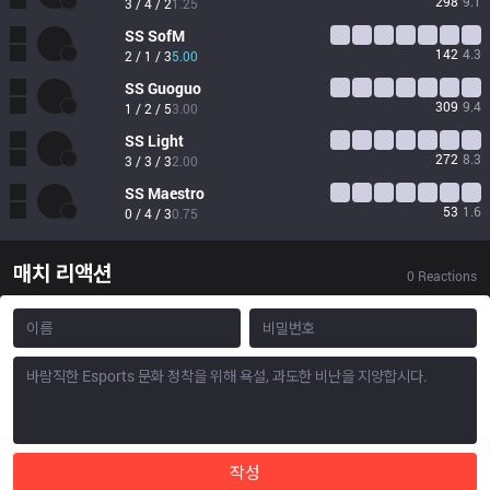
298
9.1
3 / 4 / 2
1.25
SS
SofM
142
4.3
2 / 1 / 3
5.00
SS
Guoguo
309
9.4
1 / 2 / 5
3.00
SS
Light
272
8.3
3 / 3 / 3
2.00
SS
Maestro
53
1.6
0 / 4 / 3
0.75
매치 리액션
0
Reactions
작성