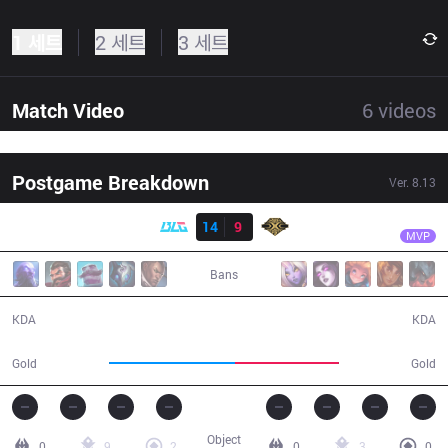
1 세트
2 세트
3 세트
Match Video
6
videos
Postgame Breakdown
Ver.
8.13
결과
BLG
Jinjiao
BLG
14
9
SS
32:50
MVP
Bans
14 / 9 / 40
9 / 14 / 16
KDA
KDA
63,570
52,151
Gold
Gold
Object
0
9
2
0
3
0