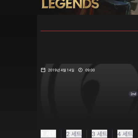
홈
경기 일정
순위
통계
승부
2019년 4월 14일
09:00
2nd
1 세트
2 세트
3 세트
4 세트