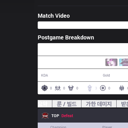
Match Video
Postgame Breakdown
30:31
5 / 14 / 13
48,972
KDA
Gold
0
0
0
3
0
요약
룬 / 빌드
가한 데미지
받
TOP
Defeat
Champion
Player