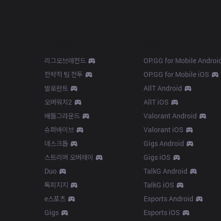
Products
Apps
리그오브레전드
OP.GG for Mobile Androi
전략적 팀 전투
OP.GG for Mobile iOS
발로란트
AllT Android
오버워치2
AllT iOS
배틀그라운드
Valorant Android
슈퍼바이브
Valorant iOS
데스크톱
Gigs Android
스트리머 오버레이
Gigs iOS
Duo
TalkG Android
톡피지지
TalkG iOS
e스포츠
Esports Android
Gigs
Esports iOS