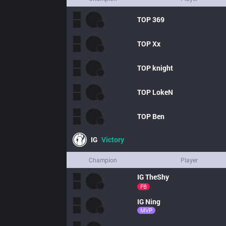
TOP
369
TOP
Xx
TOP
knight
TOP
LokeN
TOP
Ben
IG
Victory
Champion
Player
IG
TheShy
FB
IG
Ning
MVP