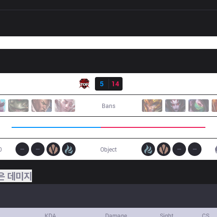
결과
TOP
5
14
IG
Bans
0
Object
은 데미지
KDA
Damage
Sight
CS