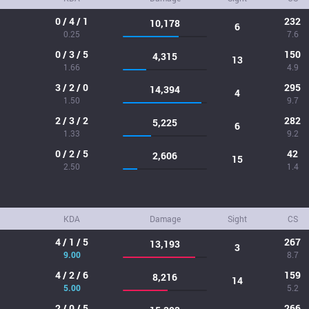
0 / 4 / 1
232
10,178
6
0.25
7.6
0 / 3 / 5
150
4,315
13
1.66
4.9
3 / 2 / 0
295
14,394
4
1.50
9.7
2 / 3 / 2
282
5,225
6
1.33
9.2
0 / 2 / 5
42
2,606
15
2.50
1.4
KDA
Damage
Sight
CS
4 / 1 / 5
267
13,193
3
9.00
8.7
4 / 2 / 6
159
8,216
14
5.00
5.2
2 / 0 / 5
266