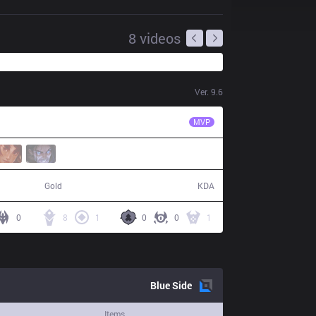
8
videos
Ver.
9.6
IG
Ning
MVP
57,543
14 / 5 / 25
Gold
KDA
0
8
1
0
0
1
Blue
Side
Items