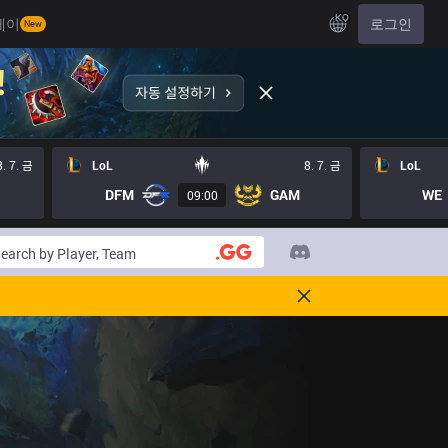
KO
레이
로그인
New
8. 7. 금
LoL
8. 7. 금
LoL
DFM
GAM
WE
09:00