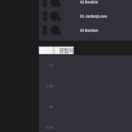
IG
Rookie
IG
JackeyLove
IG
Baolan
골드
경험치
1k
0.5k
0k
0.5k