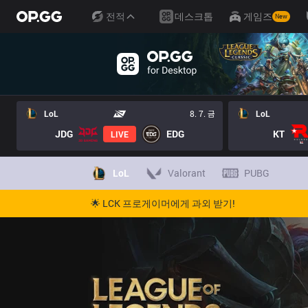
전적
데스크톱
게임즈
New
LoL
8. 7. 금
LoL
JDG
EDG
KT
LIVE
LoL
Valorant
PUBG
🌟 LCK 프로게이머에게 과외 받기!