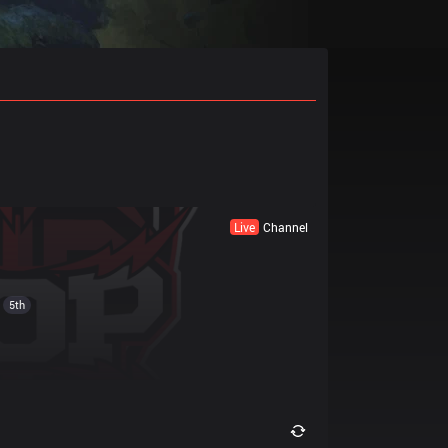
Live
Channel
5th