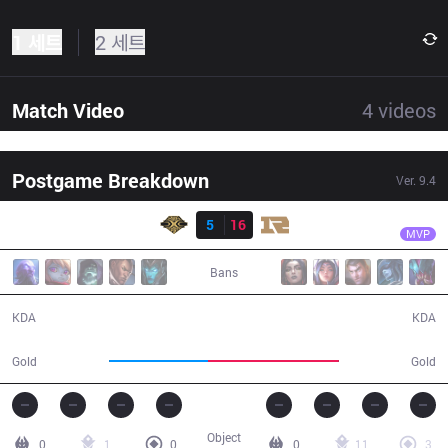
1 세트
2 세트
Match Video
4
videos
Postgame Breakdown
Ver.
9.4
결과
RNG
Xiaohu
SS
5
16
RNG
24:43
MVP
Bans
5 / 16 / 15
16 / 5 / 37
KDA
KDA
39,431
52,171
Gold
Gold
Object
0
1
0
0
11
3