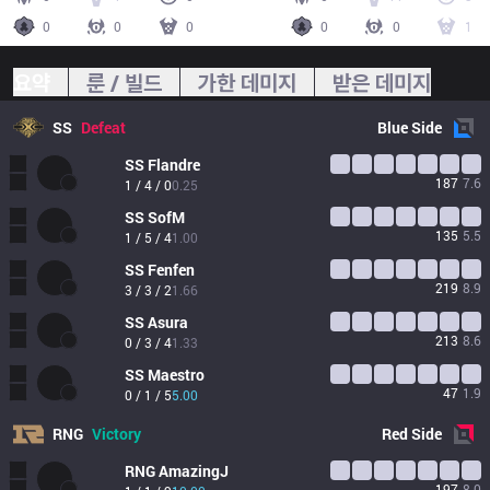
0
0
0
0
0
1
요약
룬 / 빌드
가한 데미지
받은 데미지
SS
Defeat
Blue
Side
SS
Flandre
187
7.6
1 / 4 / 0
0.25
SS
SofM
135
5.5
1 / 5 / 4
1.00
SS
Fenfen
219
8.9
3 / 3 / 2
1.66
SS
Asura
213
8.6
0 / 3 / 4
1.33
SS
Maestro
47
1.9
0 / 1 / 5
5.00
RNG
Victory
Red
Side
RNG
AmazingJ
197
8.0