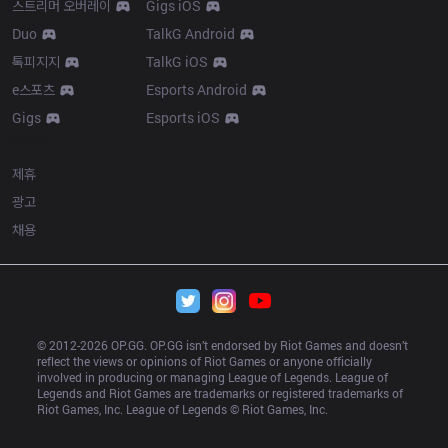
스트리머 오버레이
Gigs iOS
Duo
TalkG Android
톡피지지
TalkG iOS
e스포츠
Esports Android
Gigs
Esports iOS
More
제휴
광고
채용
© 2012-
2026
 OP.GG. OP.GG isn’t endorsed by Riot Games and doesn’t 
reflect the views or opinions of Riot Games or anyone officially 
involved in producing or managing League of Legends. League of 
Legends and Riot Games are trademarks or registered trademarks of 
Riot Games, Inc. League of Legends © Riot Games, Inc.