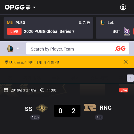
PUBG
8. 7. 금
LoL
2026 PUBG Global Series 7
BGT
LIVE
🌟 LCK 프로게이머에게 과외 받기!
홈
경기 일정
순위
통계
승부 예측
프로빌
2019년 3월 10일
11:00
Live
결과
RNG
SS
0
2
12th
4th