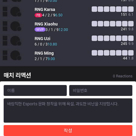
1 / 1 / 9
10.00
RNG
Karsa
151
6.1
4 / 2 / 9
6.50
FB
RNG
Xiaohu
241
9.8
MVP
3 / 1 / 9
12.00
RNG
Uzi
245
9.9
6 / 0 / 3
10.80
RNG
Ming
44
1.8
2 / 1 / 7
9.00
매치 리액션
0
Reactions
작성