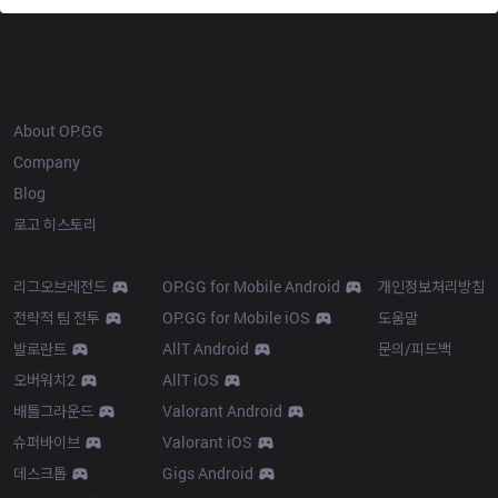
OP.GG
About OP.GG
Company
Blog
로고 히스토리
Products
Resources
리그오브레전드
OP.GG for Mobile Android
개인정보처리방침
전략적 팀 전투
OP.GG for Mobile iOS
도움말
발로란트
AllT Android
문의/피드백
오버워치2
AllT iOS
배틀그라운드
Valorant Android
슈퍼바이브
Valorant iOS
데스크톱
Gigs Android