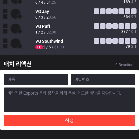
169
4.5
0 / 4 / 5
1.25
VG
Jay
364
9.7
0 / 3 / 2
0.66
VG
Puff
377
10.1
1 / 2 / 3
2.00
VG
Southwind
79
2.1
2 / 5 / 3
1.00
FB
매치 리액션
0
Reactions
작성