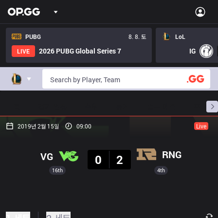
PUBG
8. 8. 토
LoL
2026 PUBG Global Series 7
IG
LIVE
홈
경기 일정
순위
통계
승부 예측
프로빌
2019년 2월 15일
09:00
Live
결과
RNG
VG
0
2
16th
4th