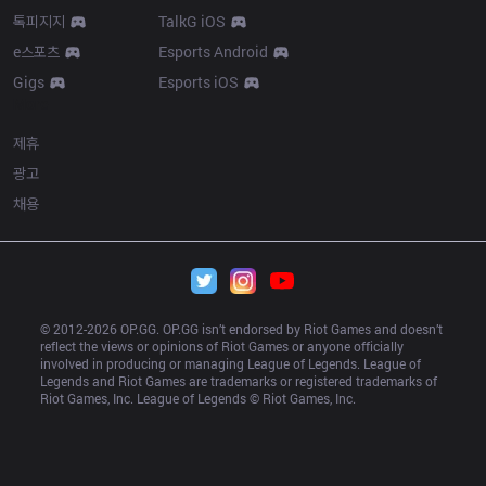
톡피지지
TalkG iOS
e스포츠
Esports Android
Gigs
Esports iOS
More
제휴
광고
채용
© 2012-
2026
 OP.GG. OP.GG isn’t endorsed by Riot Games and doesn’t 
reflect the views or opinions of Riot Games or anyone officially 
involved in producing or managing League of Legends. League of 
Legends and Riot Games are trademarks or registered trademarks of 
Riot Games, Inc. League of Legends © Riot Games, Inc.