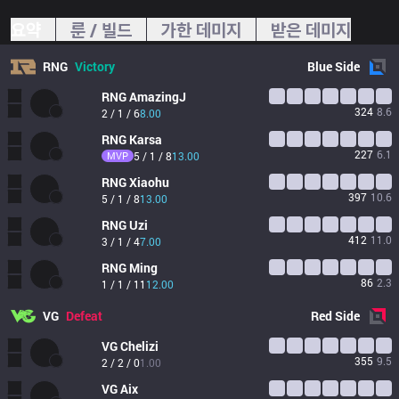
요약
룬 / 빌드
가한 데미지
받은 데미지
RNG
Victory
Blue
Side
RNG
AmazingJ
324
8.6
2 / 1 / 6
8.00
RNG
Karsa
227
6.1
MVP
5 / 1 / 8
13.00
RNG
Xiaohu
397
10.6
5 / 1 / 8
13.00
RNG
Uzi
412
11.0
3 / 1 / 4
7.00
RNG
Ming
86
2.3
1 / 1 / 11
12.00
VG
Defeat
Red
Side
VG
Chelizi
355
9.5
2 / 2 / 0
1.00
VG
Aix