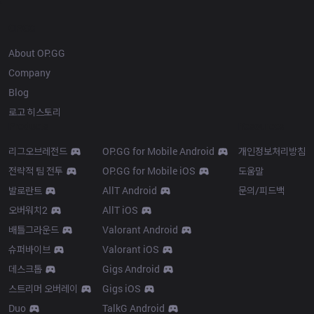
OP.GG
About OP.GG
Company
Blog
로고 히스토리
Products
Resources
리그오브레전드
OP.GG for Mobile Android
개인정보처리방침
전략적 팀 전투
OP.GG for Mobile iOS
도움말
발로란트
AllT Android
문의/피드백
오버워치2
AllT iOS
배틀그라운드
Valorant Android
슈퍼바이브
Valorant iOS
데스크톱
Gigs Android
스트리머 오버레이
Gigs iOS
Duo
TalkG Android