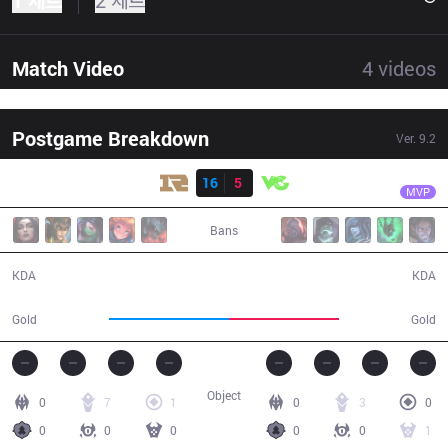
1 세트
2 세트
Match Video
4
videos
Postgame Breakdown
Ver.
9.2
결과
RNG
Karsa
RNG
16
5
VG
37:30
MVP
Bans
16 / 5 / 37
5 / 16 / 13
KDA
KDA
74,361
68,336
Gold
Gold
Object
0
7
1
0
3
0
0
0
0
0
0
1