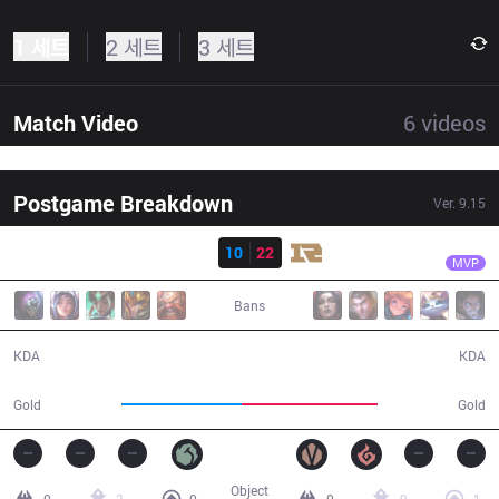
1 세트
2 세트
3 세트
Match Video
6
videos
Postgame Breakdown
Ver.
9.15
결과
RNG
LoveZrr
IG
10
22
RNG
30:59
MVP
Bans
10 / 22 / 20
22 / 10 / 55
KDA
KDA
54,873
61,634
Gold
Gold
Object