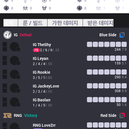
0
3
0
0
9
1
0
0
0
0
1
1
요약
룬 / 빌드
가한 데미지
받은 데미지
IG
Defeat
Blue
Side
IG
TheShy
244
7.9
2 / 6 / 6
1.33
FB
IG
Leyan
159
5.1
2 / 4 / 4
1.50
IG
Rookie
290
9.4
3 / 5 / 1
0.80
IG
JackeyLove
308
9.9
2 / 3 / 4
2.00
IG
Baolan
50
1.6
1 / 4 / 5
1.50
RNG
Victory
Red
Side
RNG
LoveZrr