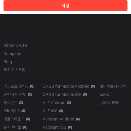
작성
OP.GG
About OP.GG
Company
Blog
로고 히스토리
Products
Resources
리그오브레전드
OP.GG for Mobile Android
개인정보처리방침
전략적 팀 전투
OP.GG for Mobile iOS
도움말
발로란트
AllT Android
문의/피드백
오버워치2
AllT iOS
배틀그라운드
Valorant Android
슈퍼바이브
Valorant iOS