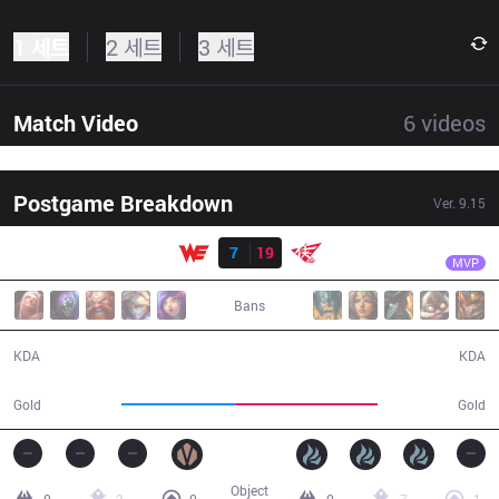
1 세트
2 세트
3 세트
Match Video
6
videos
Postgame Breakdown
Ver.
9.15
결과
RW
MaiX
WE
7
19
RW
30:26
MVP
Bans
7 / 19 / 15
19 / 7 / 58
KDA
KDA
48,495
60,191
Gold
Gold
Object