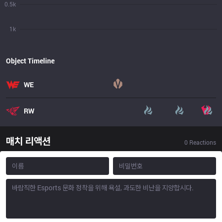
0.5k
1k
Object Timeline
WE
RW
매치 리액션
0
Reactions