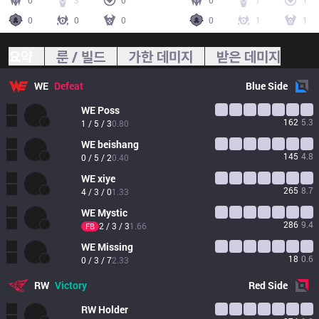
0
3
0
0
7
1
0
0
0
0
1
1
요약
룬 / 빌드
가한 데미지
받은 데미지
WE
Defeat
Blue
Side
WE
Poss
162
5.3
1 / 5 / 3
0.80
WE
beishang
145
4.8
0 / 5 / 2
0.40
WE
xiye
265
8.7
4 / 3 / 0
1.33
WE
Mystic
286
9.4
2 / 3 / 3
1.66
FB
WE
Missing
18
0.6
0 / 3 / 7
2.33
RW
Victory
Red
Side
RW
Holder