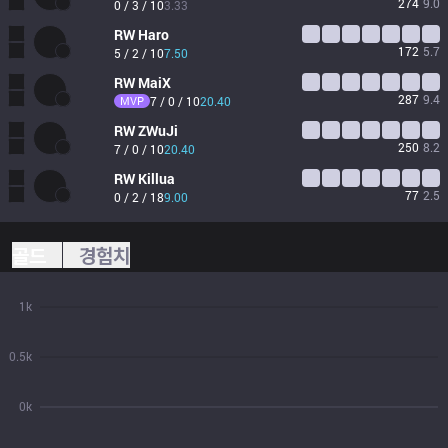
274
9.0
0 / 3 / 10
3.33
RW
Haro
172
5.7
5 / 2 / 10
7.50
RW
MaiX
287
9.4
MVP
7 / 0 / 10
20.40
RW
ZWuJi
250
8.2
7 / 0 / 10
20.40
RW
Killua
77
2.5
0 / 2 / 18
9.00
골드
경험치
1k
0.5k
0k