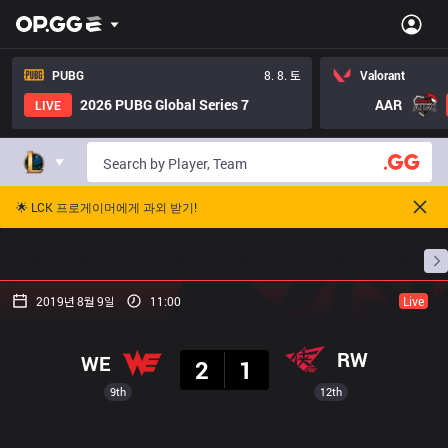
PUBG
8. 8. 토
Valorant
2026 PUBG Global Series 7
AAR
LIVE
🌟 LCK 프로게이머에게 과외 받기!
홈
경기 일정
순위
통계
승부 예측
프로빌
2019년 8월 9일
11:00
Live
결과
RW
WE
2
1
9th
12th