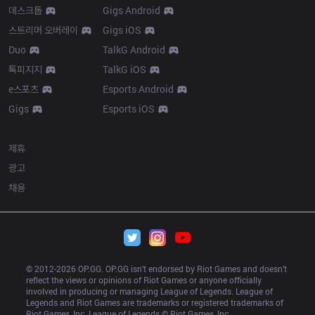
데스크톱
Gigs Android
스트리머 오버레이
Gigs iOS
Duo
TalkG Android
톡피지지
TalkG iOS
e스포츠
Esports Android
Gigs
Esports iOS
More
제휴
광고
채용
© 2012-
2026
 OP.GG. OP.GG isn’t endorsed by Riot Games and doesn’t 
reflect the views or opinions of Riot Games or anyone officially 
involved in producing or managing League of Legends. League of 
Legends and Riot Games are trademarks or registered trademarks of 
Riot Games, Inc. League of Legends © Riot Games, Inc.