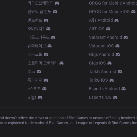
리그오브레전드
OP.GG for Mobile Androi
전략적 팀 전투
OP.GG for Mobile iOS
발로란트
AllT Android
오버워치2
AllT iOS
배틀그라운드
Valorant Android
슈퍼바이브
Valorant iOS
데스크톱
Gigs Android
스트리머 오버레이
Gigs iOS
Duo
TalkG Android
톡피지지
TalkG iOS
e스포츠
Esports Android
Gigs
Esports iOS
d doesn’t reflect the views or opinions of Riot Games or anyone officially involved
 or registered trademarks of Riot Games, Inc. League of Legends © Riot Games, Inc