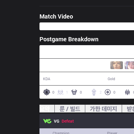
Match Video
Postgame Breakdown
29:21
2 / 8 / 3
46,830
KDA
Gold
0
1
0
2
0
요약
룬 / 빌드
가한 데미지
받
VG
Defeat
Champion
Player