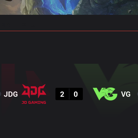
 예측
프로빌드
결과
JDG
2
0
VG