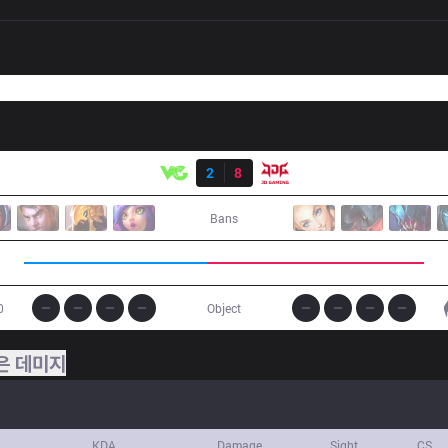
결과
VG
2
8
JDG
Bans
0
Object
은 데미지
KDA
Damage
Sight
CS