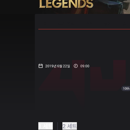
홈
경기 일정
순위
통계
승부
2019년 6월 22일
09:00
10th
1 세트
2 세트