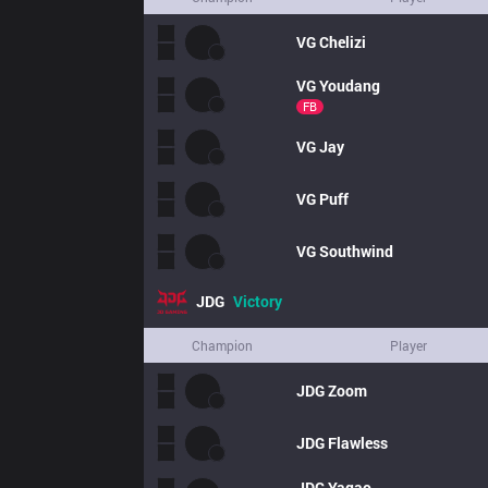
VG
Chelizi
VG
Youdang
FB
VG
Jay
VG
Puff
VG
Southwind
JDG
Victory
Champion
Player
JDG
Zoom
JDG
Flawless
JDG
Yagao