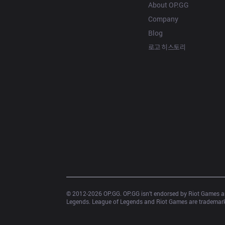
About OP.GG
Company
Blog
로고 히스토리
© 2012-
2026
 OP.GG. OP.GG isn’t endorsed by Riot Games an
Legends. League of Legends and Riot Games are trademarks