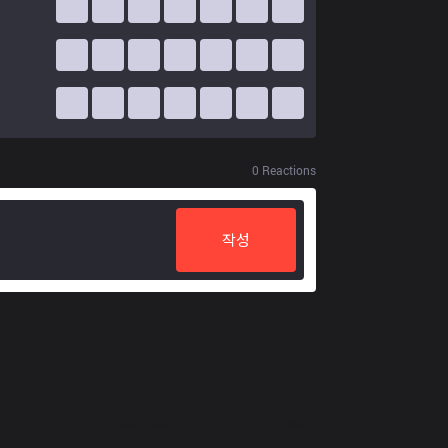
0
Reactions
작성
Resources
More