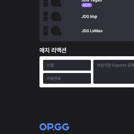
MVP
JDG
Imp
JDG
LvMao
매치 리액션
OP.GG