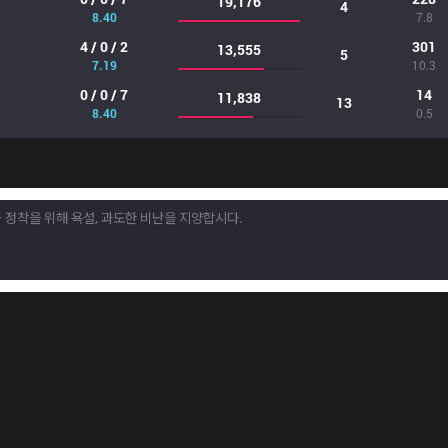
19,176
4
8.40
7.8
4 / 0 / 2
301
13,555
5
7.19
10.3
0 / 0 / 7
14
11,838
13
8.40
0.5
Products
Apps