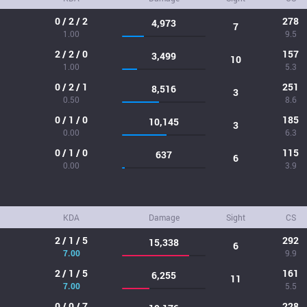
0 / 2 / 2
278
4,973
7
1.00
9.5
2 / 2 / 0
157
3,499
10
1.00
5.3
0 / 2 / 1
251
8,516
3
0.50
8.6
0 / 1 / 0
185
10,145
3
0.00
6.3
0 / 1 / 0
115
637
6
0.00
3.9
KDA
Damage
Sight
CS
2 / 1 / 5
292
15,338
6
7.00
9.9
2 / 1 / 5
161
6,255
11
7.00
5.5
0 / 0 / 7
228