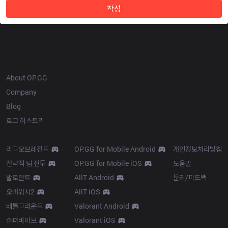
작성
OP.GG
About OP.GG
Company
Blog
로고 히스토리
Products
Resources
리그오브레전드
OP.GG for Mobile Android
개인정보처리방침
전략적 팀 전투
OP.GG for Mobile iOS
도움말
발로란트
AllT Android
문의/피드백
오버워치2
AllT iOS
배틀그라운드
Valorant Android
슈퍼바이브
Valorant iOS