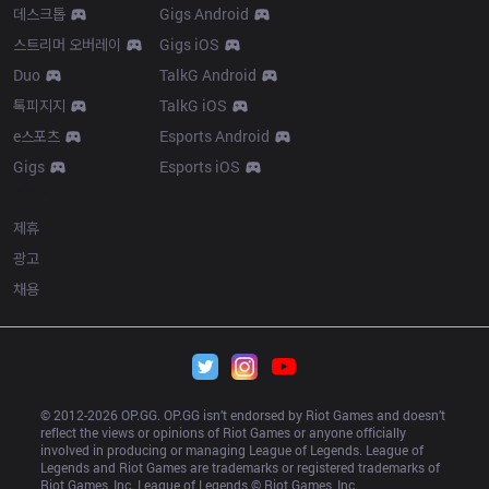
데스크톱
Gigs Android
스트리머 오버레이
Gigs iOS
Duo
TalkG Android
톡피지지
TalkG iOS
e스포츠
Esports Android
Gigs
Esports iOS
More
제휴
광고
채용
© 2012-
2026
 OP.GG. OP.GG isn’t endorsed by Riot Games and doesn’t 
reflect the views or opinions of Riot Games or anyone officially 
involved in producing or managing League of Legends. League of 
Legends and Riot Games are trademarks or registered trademarks of 
Riot Games, Inc. League of Legends © Riot Games, Inc.