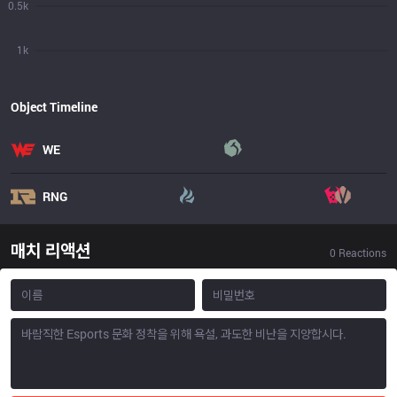
0.5k
1k
Object Timeline
WE
RNG
매치 리액션
0
Reactions