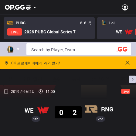
PUBG
8. 6. 목
LoL
2026 PUBG Global Series 7
WE
LIVE
🌟 LCK 프로게이머에게 과외 받기!
홈
경기 일정
순위
통계
승부 예측
프로빌
2019년 6월 2일
11:00
Live
결과
RNG
WE
0
2
9th
2nd