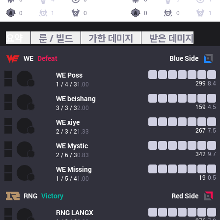
0
1
0
0
0
1
요약
룬 / 빌드
가한 데미지
받은 데미지
WE
Defeat
Blue
Side
WE
Poss
299
8.4
1 / 4 / 3
1.00
WE
beishang
159
4.5
3 / 3 / 3
2.00
WE
xiye
267
7.5
2 / 3 / 2
1.33
WE
Mystic
342
9.7
2 / 6 / 3
0.83
WE
Missing
19
0.5
1 / 5 / 4
1.00
RNG
Victory
Red
Side
RNG
LANGX