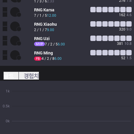
276
7.8
1 / 3 / 6
2.33
RNG
Karsa
162
4.6
7 / 1 / 5
12.00
RNG
Xiaohu
320
9.0
2 / 1 / 7
9.00
RNG
Uzi
381
10.8
MVP
7 / 2 / 5
6.00
RNG
Ming
52
1.5
4 / 2 / 8
6.00
FB
골드
경험치
1k
0.5k
0k