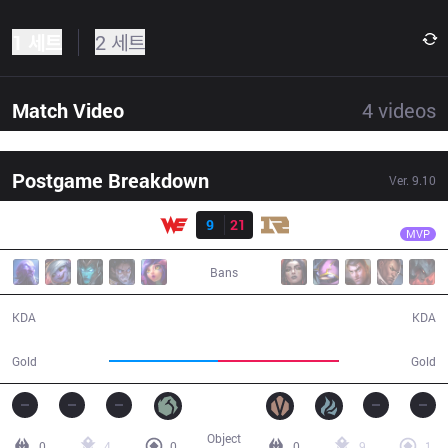
1 세트
2 세트
Match Video
4
videos
Postgame Breakdown
Ver.
9.10
결과
RNG
Uzi
WE
9
21
RNG
35:25
MVP
Bans
9 / 21 / 15
21 / 9 / 31
KDA
KDA
60,860
68,016
Gold
Gold
Object
0
4
0
0
9
1