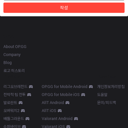
작성
OP.GG
About OP.GG
Company
Blog
로고 히스토리
Products
Resources
리그오브레전드
OP.GG for Mobile Android
개인정보처리방침
전략적 팀 전투
OP.GG for Mobile iOS
도움말
발로란트
AllT Android
문의/피드백
오버워치2
AllT iOS
배틀그라운드
Valorant Android
슈퍼바이브
Valorant iOS