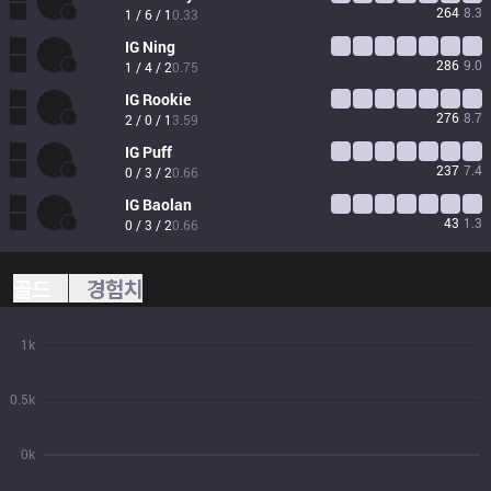
264
8.3
1 / 6 / 1
0.33
IG
Ning
286
9.0
1 / 4 / 2
0.75
IG
Rookie
276
8.7
2 / 0 / 1
3.59
IG
Puff
237
7.4
0 / 3 / 2
0.66
IG
Baolan
43
1.3
0 / 3 / 2
0.66
골드
경험치
1k
0.5k
0k