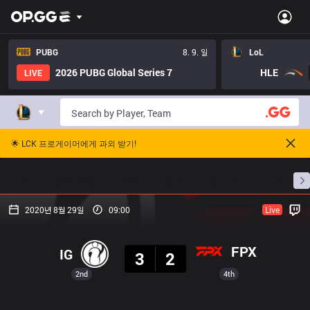
PUBG
8. 9. 일
LoL
2026 PUBG Global Series 7
HLE
LIVE
🌟 LCK 프로게이머에게 과외 받기!
홈
경기 일정
순위
통계
승부 예측
프로빌
2020년 8월 29일
09:00
Live
결과
FPX
IG
3
2
2nd
4th