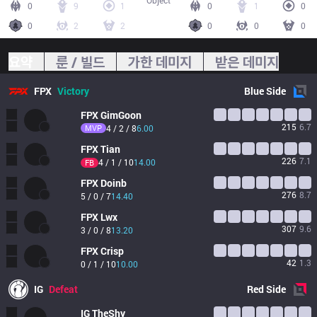
Object
0
9
1
0
1
0
0
2
2
0
0
0
요약
룬 / 빌드
가한 데미지
받은 데미지
FPX
Victory
Blue
Side
FPX
GimGoon
215
6.7
MVP
4 / 2 / 8
6.00
FPX
Tian
226
7.1
4 / 1 / 10
14.00
FB
FPX
Doinb
276
8.7
5 / 0 / 7
14.40
FPX
Lwx
307
9.6
3 / 0 / 8
13.20
FPX
Crisp
42
1.3
0 / 1 / 10
10.00
IG
Defeat
Red
Side
IG
TheShy