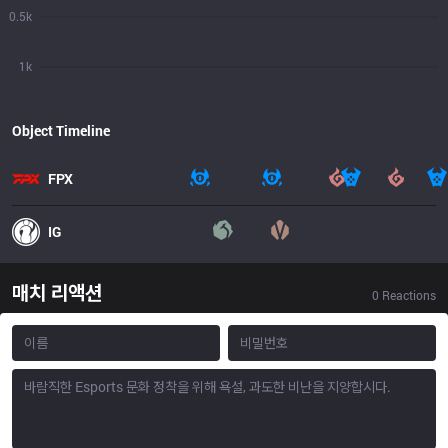
0.5k
1k
Object Timeline
FPX
IG
매치 리액션
0
Reactions