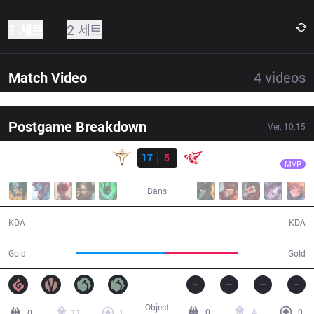
1 세트
2 세트
Match Video
4
videos
Postgame Breakdown
Ver.
10.15
결과
V5
y4
V5
17
5
RW
28:05
MVP
Bans
17 / 5 / 50
5 / 17 / 13
KDA
KDA
53,878
44,460
Gold
Gold
Object
0
4
0
0
11
1