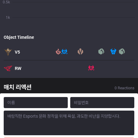
0.5k
1k
Object Timeline
V5
RW
매치 리액션
0
Reactions