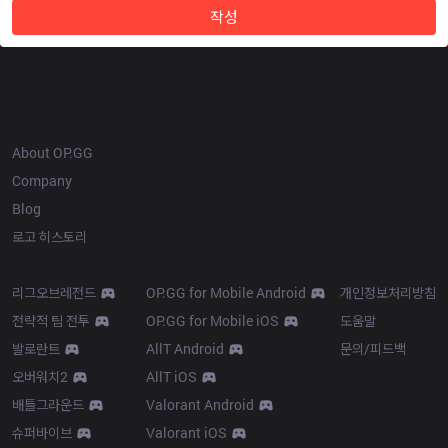
작성
OP.GG
About OP.GG
Company
Blog
로고 히스토리
Products
Resources
리그오브레전드
OP.GG for Mobile Android
개인정보처리방침
전략적 팀 전투
OP.GG for Mobile iOS
도움말
발로란트
AllT Android
문의/피드백
오버워치2
AllT iOS
배틀그라운드
Valorant Android
슈퍼바이브
Valorant iOS