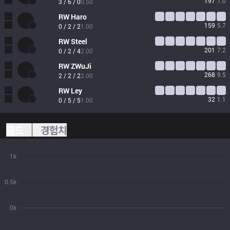
197
7.0
3 / 6 / 0
0.50
RW
Haro
159
5.7
0 / 2 / 2
1.00
RW
Steel
201
7.2
0 / 2 / 4
2.00
RW
ZWuJi
268
9.5
2 / 2 / 2
2.00
RW
Ley
32
1.1
0 / 5 / 5
1.00
골드
경험치
1k
0.5k
0k