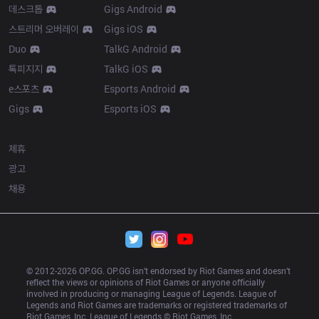
데스크톱
Gigs Android
스트리머 오버레이
Gigs iOS
Duo
TalkG Android
톡피지지
TalkG iOS
e스포츠
Esports Android
Gigs
Esports iOS
More
제휴
광고
채용
© 2012-
2026
 OP.GG. OP.GG isn’t endorsed by Riot Games and doesn’t 
reflect the views or opinions of Riot Games or anyone officially 
involved in producing or managing League of Legends. League of 
Legends and Riot Games are trademarks or registered trademarks of 
Riot Games, Inc. League of Legends © Riot Games, Inc.