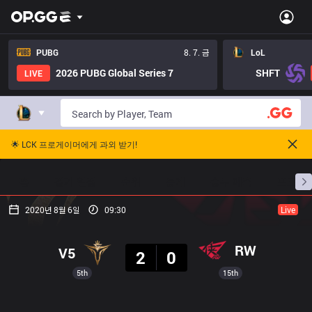
PUBG
8. 7. 금
LoL
2026 PUBG Global Series 7
SHFT
LIVE
🌟 LCK 프로게이머에게 과외 받기!
홈
경기 일정
순위
통계
승부 예측
프로빌
2020년 8월 6일
09:30
Live
결과
RW
V5
2
0
5th
15th