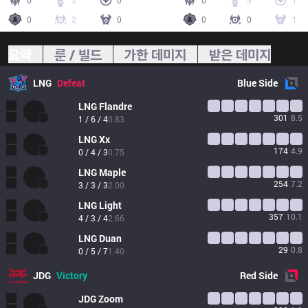
0
3
0
0
9
1
0
2
0
0
0
1
요약
룬 / 빌드
가한 데미지
받은 데미지
LNG
Defeat
Blue
Side
LNG
Flandre
301
8.5
1 / 6 / 4
0.83
LNG
Xx
174
4.9
0 / 4 / 3
0.75
LNG
Maple
254
7.2
3 / 3 / 3
2.00
LNG
Light
357
10.1
4 / 3 / 4
2.66
LNG
Duan
29
0.8
0 / 5 / 7
1.40
JDG
Victory
Red
Side
JDG
Zoom