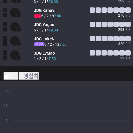
292
8.2
3 / 1 / 13
16.00
JDG
Kanavi
270
7.6
6 / 2 / 9
7.50
FB
JDG
Yagao
293
8.3
5 / 1 / 14
19.00
JDG
LokeN
320
9.0
MVP
6 / 2 / 12
9.00
JDG
LvMao
39
1.1
1 / 2 / 14
7.50
골드
경험치
1k
0.5k
0k