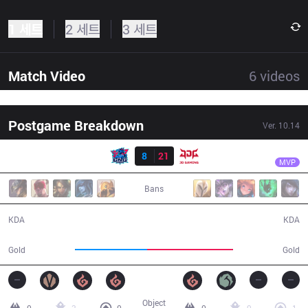
1 세트
2 세트
3 세트
Match Video
6
videos
Postgame Breakdown
Ver.
10.14
결과
JDG
LokeN
LNG
8
21
JDG
35:24
MVP
Bans
8 / 21 / 21
21 / 8 / 62
KDA
KDA
57,060
68,370
Gold
Gold
Object