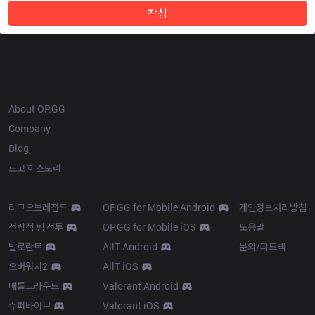
작성
OP.GG
About OP.GG
Company
Blog
로고 히스토리
Products
Resources
리그오브레전드
OP.GG for Mobile Android
개인정보처리방침
전략적 팀 전투
OP.GG for Mobile iOS
도움말
발로란트
AllT Android
문의/피드백
오버워치2
AllT iOS
배틀그라운드
Valorant Android
슈퍼바이브
Valorant iOS