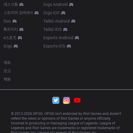
데스크톱
Gigs Android
스트리머 오버레이
Gigs iOS
Duo
TalkG Android
톡피지지
TalkG iOS
e스포츠
Esports Android
Gigs
Esports iOS
More
제휴
광고
채용
© 2012-
2026
 OP.GG. OP.GG isn’t endorsed by Riot Games and doesn’t 
reflect the views or opinions of Riot Games or anyone officially 
involved in producing or managing League of Legends. League of 
Legends and Riot Games are trademarks or registered trademarks of 
Riot Games, Inc. League of Legends © Riot Games, Inc.