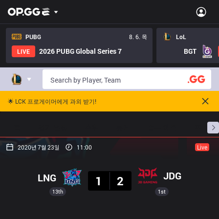
PUBG
8. 6. 목
LoL
2026 PUBG Global Series 7
BGT
LIVE
🌟 LCK 프로게이머에게 과외 받기!
홈
경기 일정
순위
통계
승부 예측
프로빌
2020년 7월 23일
11:00
Live
결과
JDG
LNG
1
2
13th
1st