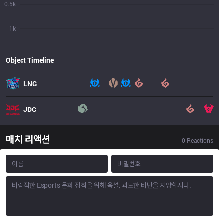
0.5k
1k
Object Timeline
LNG
JDG
매치 리액션
0
Reactions