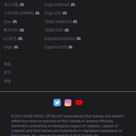
데스크톱
Gigs Android
스트리머 오버레이
Gigs iOS
Duo
TalkG Android
톡피지지
TalkG iOS
e스포츠
Esports Android
Gigs
Esports iOS
More
제휴
광고
채용
© 2012-
2026
 OP.GG. OP.GG isn’t endorsed by Riot Games and doesn’t 
reflect the views or opinions of Riot Games or anyone officially 
involved in producing or managing League of Legends. League of 
Legends and Riot Games are trademarks or registered trademarks of 
Riot Games, Inc. League of Legends © Riot Games, Inc.