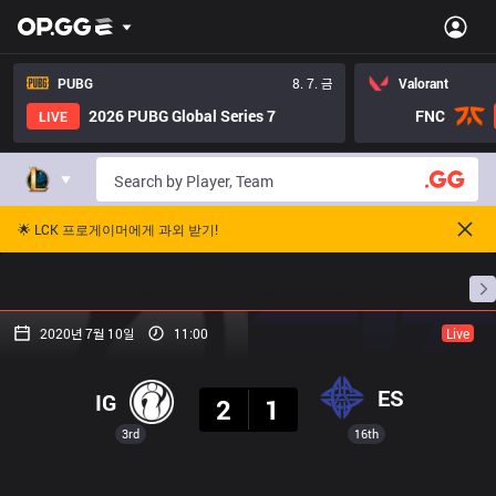
PUBG
8. 7. 금
Valorant
2026 PUBG Global Series 7
FNC
LIVE
🌟 LCK 프로게이머에게 과외 받기!
홈
경기 일정
순위
통계
승부 예측
프로빌
2020년 7월 10일
11:00
Live
결과
ES
IG
2
1
3rd
16th