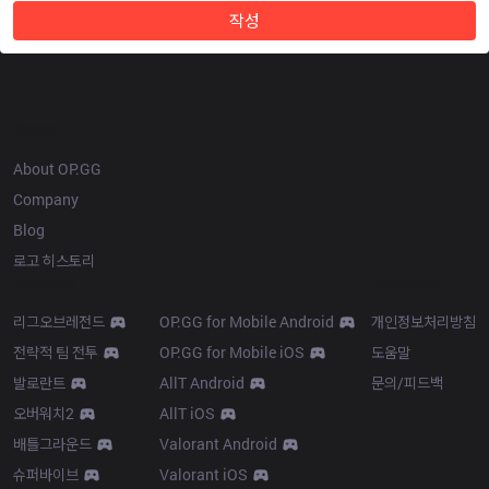
작성
OP.GG
About OP.GG
Company
Blog
로고 히스토리
Products
Resources
리그오브레전드
OP.GG for Mobile Android
개인정보처리방침
전략적 팀 전투
OP.GG for Mobile iOS
도움말
발로란트
AllT Android
문의/피드백
오버워치2
AllT iOS
배틀그라운드
Valorant Android
슈퍼바이브
Valorant iOS