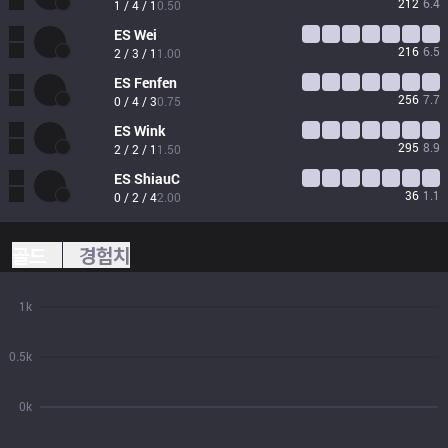
212
6.4
1 / 4 / 1
0.50
ES
Wei
216
6.5
2 / 3 / 1
1.00
ES
Fenfen
256
7.7
0 / 4 / 3
0.75
ES
Wink
295
8.9
2 / 2 / 1
1.50
ES
ShiauC
36
1.1
0 / 2 / 4
2.00
골드
경험치
1k
0.5k
0k