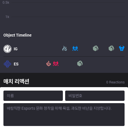
0.5k
1k
Object Timeline
IG
ES
매치 리액션
0
Reactions