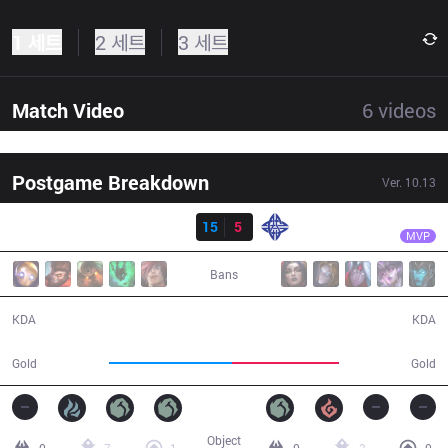
1 세트
2 세트
3 세트
Match Video
6
videos
Postgame Breakdown
Ver.
10.13
결과
IG
TheShy
IG
15
5
ES
33:05
MVP
Bans
15 / 5 / 36
5 / 15 / 10
KDA
KDA
58,737
51,158
Gold
Gold
Object