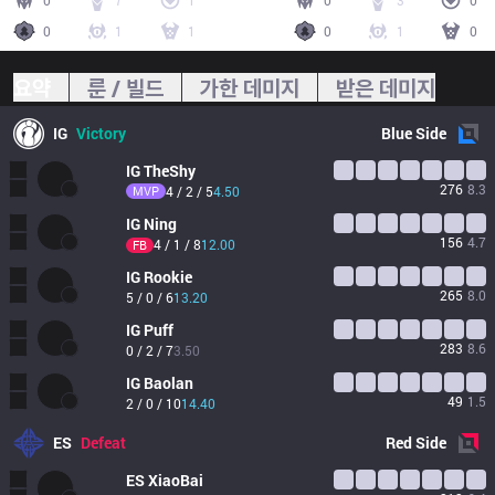
0
7
1
0
3
0
0
1
1
0
1
0
요약
룬 / 빌드
가한 데미지
받은 데미지
IG
Victory
Blue
Side
IG
TheShy
276
8.3
MVP
4 / 2 / 5
4.50
IG
Ning
156
4.7
4 / 1 / 8
12.00
FB
IG
Rookie
265
8.0
5 / 0 / 6
13.20
IG
Puff
283
8.6
0 / 2 / 7
3.50
IG
Baolan
49
1.5
2 / 0 / 10
14.40
ES
Defeat
Red
Side
ES
XiaoBai