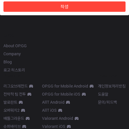
작성
OP.GG
About OP.GG
Company
Blog
로고 히스토리
Products
Resources
리그오브레전드
OP.GG for Mobile Android
개인정보처리방침
전략적 팀 전투
OP.GG for Mobile iOS
도움말
발로란트
AllT Android
문의/피드백
오버워치2
AllT iOS
배틀그라운드
Valorant Android
슈퍼바이브
Valorant iOS