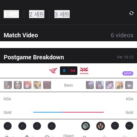
1 세트
2 세트
3 세트
Match Video
6
videos
Postgame Breakdown
Ver.
10.12
결과
JDG
Kanavi
RW
8
34
JDG
24:04
MVP
Bans
8 / 34 / 23
34 / 8 / 70
KDA
KDA
36,762
52,107
Gold
Gold
Object