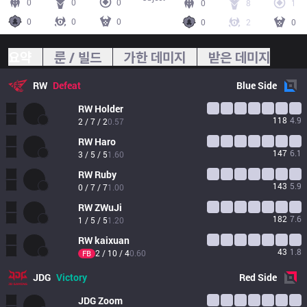
0
0
0
0
8
1
0
0
0
0
2
0
요약
룬 / 빌드
가한 데미지
받은 데미지
RW
Defeat
Blue
Side
RW
Holder
118
4.9
2 / 7 / 2
0.57
RW
Haro
147
6.1
3 / 5 / 5
1.60
RW
Ruby
143
5.9
0 / 7 / 7
1.00
RW
ZWuJi
182
7.6
1 / 5 / 5
1.20
RW
kaixuan
43
1.8
2 / 10 / 4
0.60
FB
JDG
Victory
Red
Side
JDG
Zoom