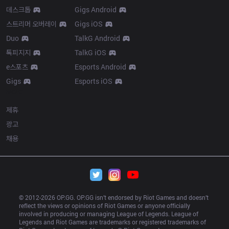
데스크톱
Gigs Android
스트리머 오버레이
Gigs iOS
Duo
TalkG Android
톡피지지
TalkG iOS
e스포츠
Esports Android
Gigs
Esports iOS
More
제휴
광고
채용
© 2012-
2026
 OP.GG. OP.GG isn’t endorsed by Riot Games and doesn’t 
reflect the views or opinions of Riot Games or anyone officially 
involved in producing or managing League of Legends. League of 
Legends and Riot Games are trademarks or registered trademarks of 