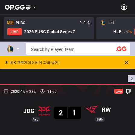
PUBG
8. 9. 일
LoL
2026 PUBG Global Series 7
HLE
LIVE
🌟 LCK 프로게이머에게 과외 받기!
홈
경기 일정
순위
통계
승부 예측
프로빌
2020년 6월 28일
11:00
Live
결과
RW
JDG
2
1
1st
15th