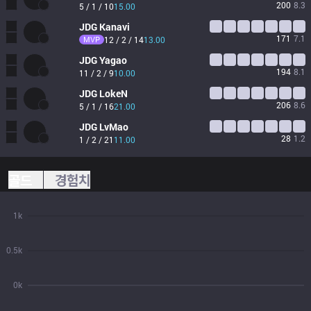
200
8.3
5 / 1 / 10
15.00
JDG
Kanavi
171
7.1
MVP
12 / 2 / 14
13.00
JDG
Yagao
194
8.1
11 / 2 / 9
10.00
JDG
LokeN
206
8.6
5 / 1 / 16
21.00
JDG
LvMao
28
1.2
1 / 2 / 21
11.00
골드
경험치
1k
0.5k
0k