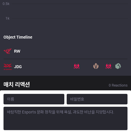
0.5k
1k
Object Timeline
RW
JDG
매치 리액션
0
Reactions