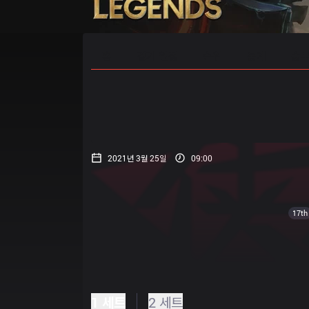
홈
경기 일정
순위
통계
승부
2021년 3월 25일
09:00
17th
1 세트
2 세트