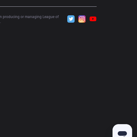
 in producing or managing League of 
.