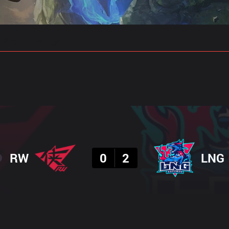
 예측
프로빌드
결과
RW
0
2
LNG