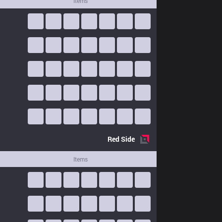
Items
Red
Side
Items