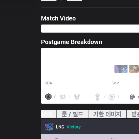
Match Video
Postgame Breakdown
28:15
13 / 2 / 38
53,924
KDA
Gold
0
2
1
10
1
요약
룬 / 빌드
가한 데미지
받
LNG
Victory