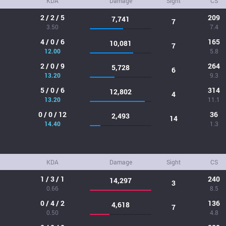
KDA
Damage
Sight
CS
2 / 2 / 5
209
7,741
7
3.50
7.4
4 / 0 / 6
165
10,081
7
12.00
5.8
2 / 0 / 9
264
5,728
6
13.20
9.3
5 / 0 / 6
314
12,802
4
13.20
11.1
0 / 0 / 12
36
2,493
14
14.40
1.3
KDA
Damage
Sight
CS
1 / 3 / 1
240
14,297
3
0.66
8.5
0 / 4 / 2
136
4,618
7
0.50
4.8