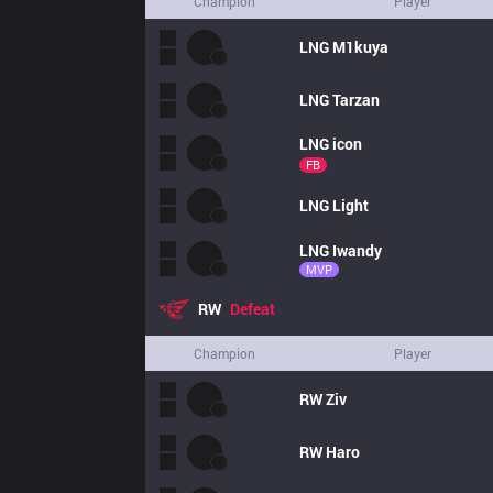
Champion
Player
LNG
M1kuya
LNG
Tarzan
LNG
icon
FB
LNG
Light
LNG
Iwandy
MVP
RW
Defeat
Champion
Player
RW
Ziv
RW
Haro