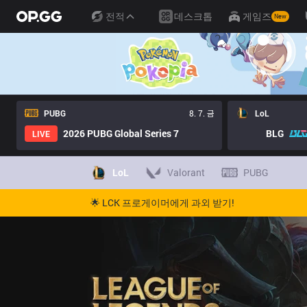
전적
데스크톱
게임즈
New
PUBG
8. 7. 금
LoL
2026 PUBG Global Series 7
BLG
LIVE
LoL
Valorant
PUBG
🌟 LCK 프로게이머에게 과외 받기!