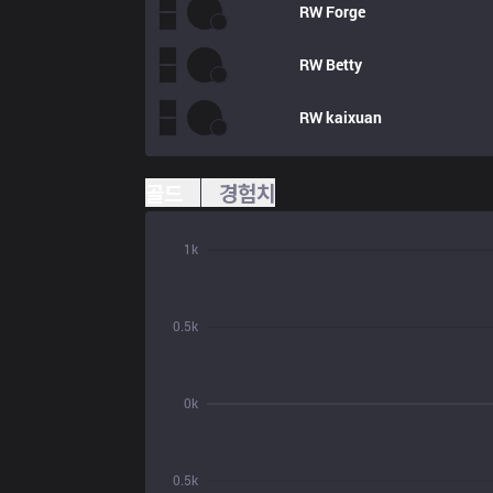
RW
Forge
RW
Betty
RW
kaixuan
골드
경험치
1k
0.5k
0k
0.5k