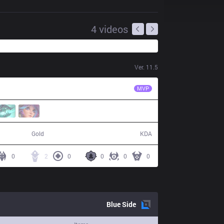
4
videos
Ver.
11.5
LNG
Iwandy
MVP
42,834
2 / 13 / 5
Gold
KDA
0
2
0
0
0
0
Blue
Side