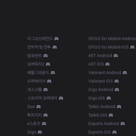
Products
Apps
리그오브레전드
OP.GG for Mobile Androi
전략적 팀 전투
OP.GG for Mobile iOS
발로란트
AllT Android
오버워치2
AllT iOS
배틀그라운드
Valorant Android
슈퍼바이브
Valorant iOS
데스크톱
Gigs Android
스트리머 오버레이
Gigs iOS
Duo
TalkG Android
톡피지지
TalkG iOS
e스포츠
Esports Android
Gigs
Esports iOS