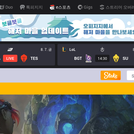
Duo
톡피지지
e스포츠
Gigs
스트리머 오버
8. 7. 금
LoL
TES
BGT
SU
LIVE
14:30