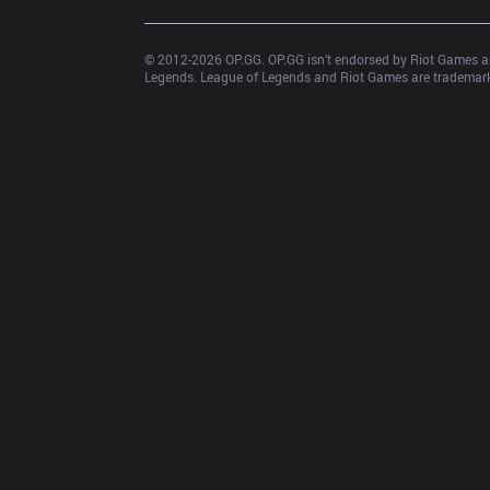
© 2012-
2026
 OP.GG. OP.GG isn’t endorsed by Riot Games an
Legends. League of Legends and Riot Games are trademarks