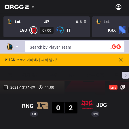
LoL
8. 6. 목
LoL
LGD
TT
KRX
07:00
🌟 LCK 프로게이머에게 과외 받기!
홈
경기 일정
순위
통계
승부 예측
프로빌
2021년 3월 14일
11:00
Live
결과
JDG
RNG
0
2
1st
3rd