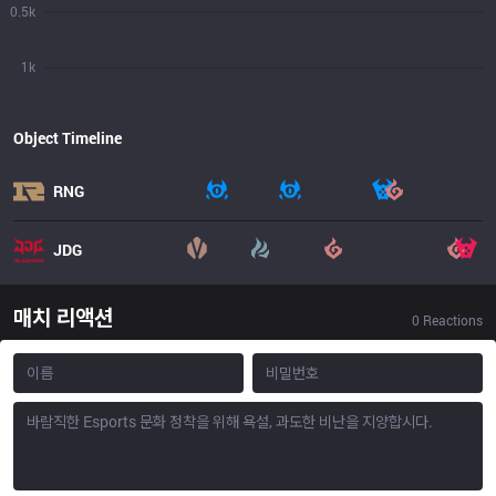
0.5k
1k
Object Timeline
RNG
JDG
매치 리액션
0
Reactions