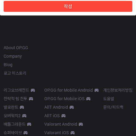
작성
OP.GG
About OP.GG
Company
Blog
로고 히스토리
Products
Resources
리그오브레전드
OP.GG for Mobile Android
개인정보처리방침
전략적 팀 전투
OP.GG for Mobile iOS
도움말
발로란트
AllT Android
문의/피드백
오버워치2
AllT iOS
배틀그라운드
Valorant Android
슈퍼바이브
Valorant iOS