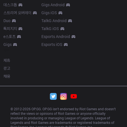
데스크톱
Gigs Android
스트리머 오버레이
Gigs iOS
Duo
TalkG Android
톡피지지
TalkG iOS
e스포츠
Esports Android
Gigs
Esports iOS
More
제휴
광고
채용
© 2012-
2026
 OP.GG. OP.GG isn’t endorsed by Riot Games and doesn’t 
reflect the views or opinions of Riot Games or anyone officially 
involved in producing or managing League of Legends. League of 
Legends and Riot Games are trademarks or registered trademarks of 