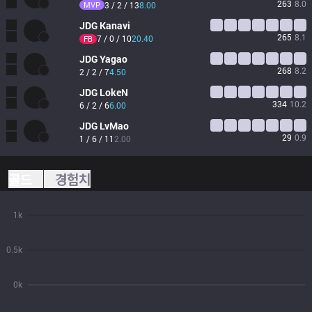
263
8.0
MVP
3 / 2 / 13
8.00
JDG
Kanavi
265
8.1
7 / 0 / 10
20.40
FB
JDG
Yagao
268
8.2
2 / 2 / 7
4.50
JDG
LokeN
334
10.2
6 / 2 / 6
6.00
JDG
LvMao
29
0.9
1 / 6 / 11
2.00
골드
경험치
1k
0.5k
0k