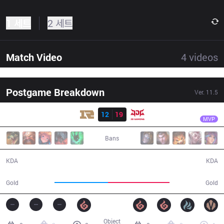
1 세트
2 세트
Match Video
4
videos
Postgame Breakdown
Ver.
11.5
결과
JDG
Zoom
RNG
12
19
JDG
32:42
MVP
Bans
12 / 19 / 30
19 / 12 / 47
KDA
KDA
56,353
65,330
Gold
Gold
Object