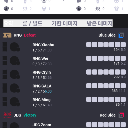
0
3
0
0
8
1
0
2
1
0
0
1
요약
룬 / 빌드
가한 데미지
받은 데미지
RNG
Defeat
Blue
Side
RNG
Xiaohu
194
5.9
1 / 6 / 7
1.33
RNG
Wei
171
5.2
0 / 3 / 7
2.33
RNG
Cryin
292
8.9
3 / 3 / 5
2.66
RNG
GALA
363
11.1
7 / 2 / 5
6.00
RNG
Ming
36
1.1
1 / 5 / 6
1.40
JDG
Victory
Red
Side
JDG
Zoom