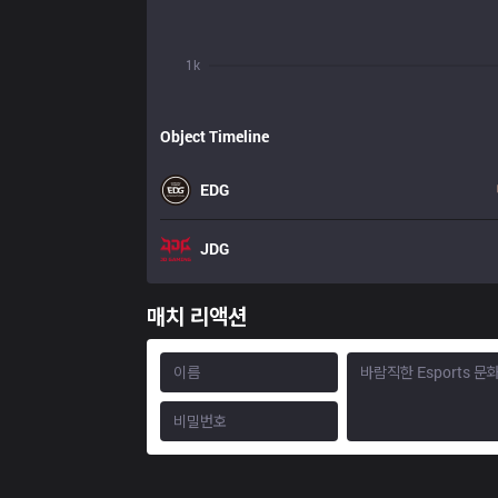
1k
Object Timeline
EDG
JDG
매치 리액션