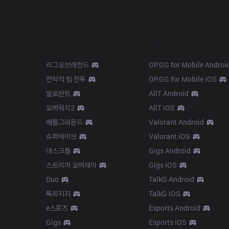
Products
Apps
리그오브레전드
OP.GG for Mobile Androi
전략적 팀 전투
OP.GG for Mobile iOS
발로란트
AllT Android
오버워치2
AllT iOS
배틀그라운드
Valorant Android
슈퍼바이브
Valorant iOS
데스크톱
Gigs Android
스트리머 오버레이
Gigs iOS
Duo
TalkG Android
톡피지지
TalkG iOS
e스포츠
Esports Android
Gigs
Esports iOS