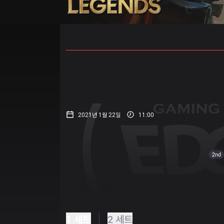
홈
경기 일정
순위
통계
승부
2021년 1월 22일
11:00
2nd
1 세트
2 세트