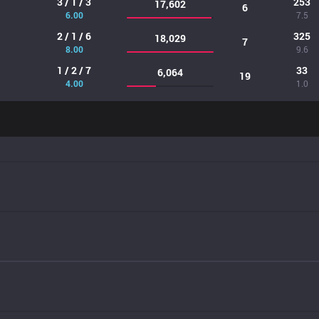
3 / 1 / 3
253
17,602
6
6.00
7.5
2 / 1 / 6
325
18,029
7
8.00
9.6
1 / 2 / 7
33
6,064
19
4.00
1.0