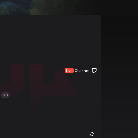
Live
Channel
3rd