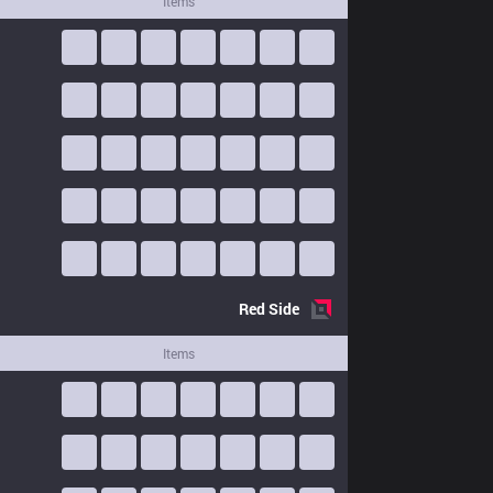
Items
Red
Side
Items