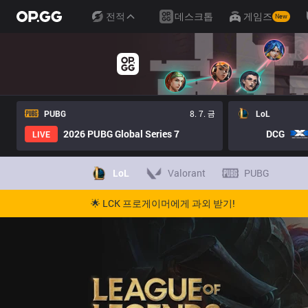
전적
데스크톱
게임즈
New
PUBG
8. 7. 금
LoL
2026 PUBG Global Series 7
DCG
LIVE
LoL
Valorant
PUBG
🌟 LCK 프로게이머에게 과외 받기!