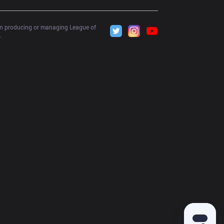
 in producing or managing League of 
.