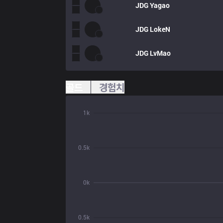
JDG
Yagao
JDG
LokeN
JDG
LvMao
골드
경험치
1k
0.5k
0k
0.5k