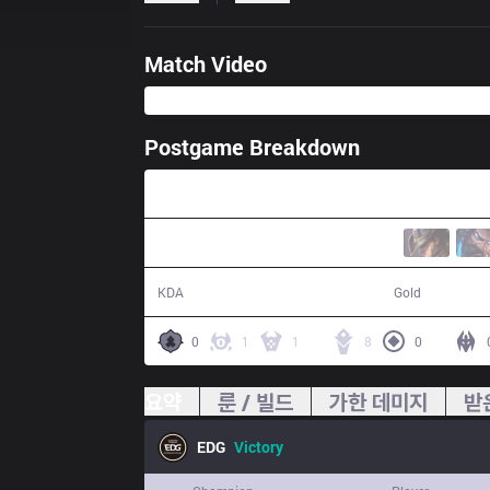
Match Video
Postgame Breakdown
33:53
10 / 10 / 23
62,572
KDA
Gold
0
1
1
8
0
요약
룬 / 빌드
가한 데미지
받
EDG
Victory