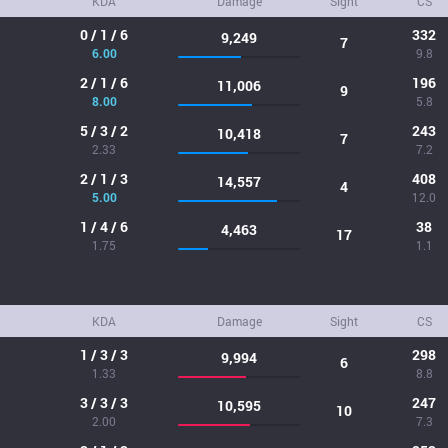
KDA
Damage
Sight
CS
0 / 1 / 6
332
9,249
7
6.00
9.8
2 / 1 / 6
196
11,006
9
8.00
5.8
5 / 3 / 2
243
10,418
7
2.33
7.2
2 / 1 / 3
408
14,557
4
5.00
12.0
1 / 4 / 6
38
4,463
17
1.75
1.1
KDA
Damage
Sight
CS
1 / 3 / 3
298
9,994
6
1.33
8.8
3 / 3 / 3
247
10,595
10
2.00
7.3