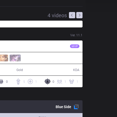
4
videos
Ver.
11.1
EDG
Jiejie
MVP
58,648
10 / 10 / 22
Gold
KDA
0
5
1
0
1
1
Blue
Side