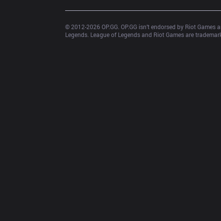
© 2012-
2026
 OP.GG. OP.GG isn’t endorsed by Riot Games an
Legends. League of Legends and Riot Games are trademarks