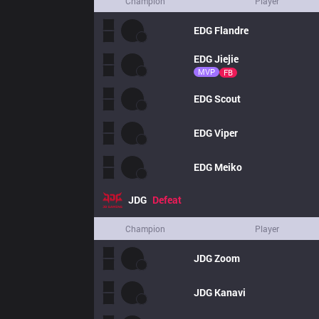
Champion
Player
EDG
Flandre
EDG
Jiejie
MVP
FB
EDG
Scout
EDG
Viper
EDG
Meiko
JDG
Defeat
Champion
Player
JDG
Zoom
JDG
Kanavi