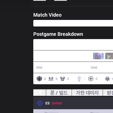
Match Video
Postgame Breakdown
31:11
12 / 21 / 25
51,189
KDA
Gold
0
0
0
1
0
요약
룬 / 빌드
가한 데미지
받
ES
Defeat