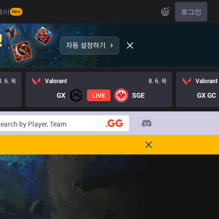
KO
레이
로그인
New
8. 6. 목
Valorant
8. 6. 목
Valorant
GX
SGE
GX GC
LIVE