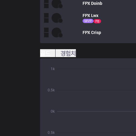
FPX
Doinb
FPX
Lwx
MVP
FB
FPX
Crisp
골드
경험치
1k
0.5k
0k
0.5k