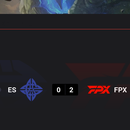
 예측
프로빌드
결과
ES
0
2
FPX