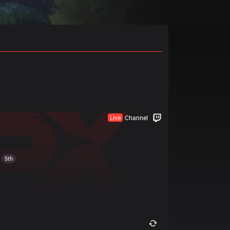
Live
Channel
5th