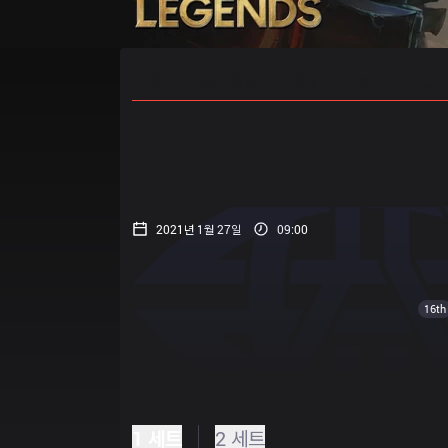
홈
경기 일정
순위
통계
승부
2021년 1월 27일
09:00
16th
1 세트
2 세트