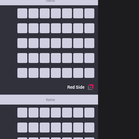
Items
Red
Side
Items