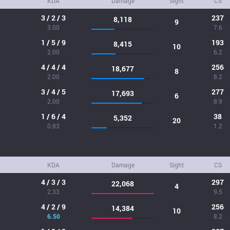
KDA
Damage
Sight
CS
3 / 2 / 3
237
8,118
9
3.00
7.6
1 / 5 / 9
193
8,415
10
2.00
6.2
4 / 4 / 4
256
18,677
8
2.00
8.2
3 / 4 / 5
277
17,693
6
2.00
8.9
1 / 6 / 4
38
5,352
20
0.83
1.2
KDA
Damage
Sight
CS
4 / 3 / 3
297
22,068
4
2.33
9.5
4 / 2 / 9
256
14,384
10
6.50
8.2