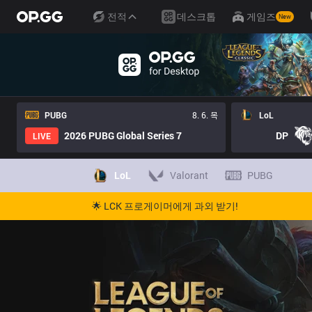
전적
데스크톱
게임즈
New
PUBG
8. 6. 목
LoL
2026 PUBG Global Series 7
DP
LIVE
LoL
Valorant
PUBG
🌟 LCK 프로게이머에게 과외 받기!