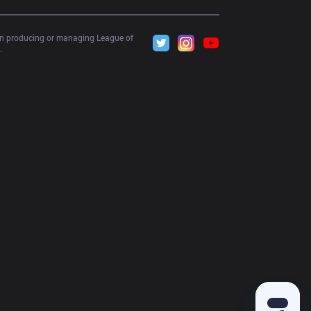
 in producing or managing League of 
.