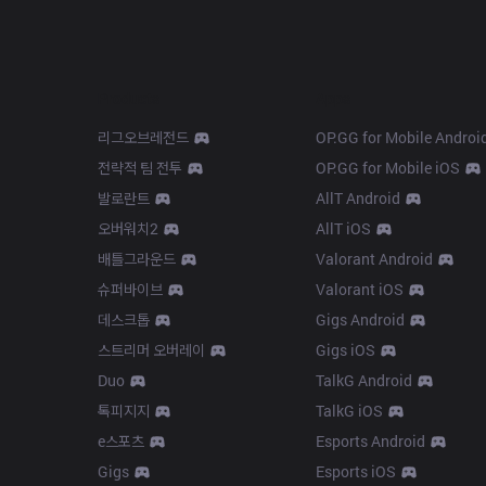
Products
Apps
리그오브레전드
OP.GG for Mobile Androi
전략적 팀 전투
OP.GG for Mobile iOS
발로란트
AllT Android
오버워치2
AllT iOS
배틀그라운드
Valorant Android
슈퍼바이브
Valorant iOS
데스크톱
Gigs Android
스트리머 오버레이
Gigs iOS
Duo
TalkG Android
톡피지지
TalkG iOS
e스포츠
Esports Android
Gigs
Esports iOS