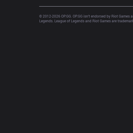
© 2012-
2026
 OP.GG. OP.GG isn’t endorsed by Riot Games an
Legends. League of Legends and Riot Games are trademarks