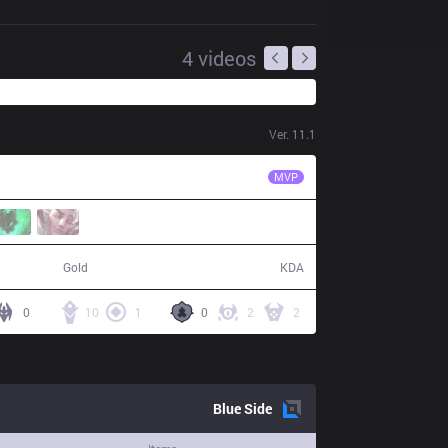
4
videos
Ver.
11.1
FPX
Lwx
MVP
68,318
21 / 12 / 37
Gold
KDA
0
10
1
0
2
2
Blue
Side