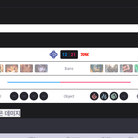
결과
ES
12
21
FPX
Bans
0
Object
은 데미지