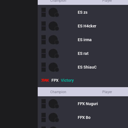
Champion
Player
ES
zs
ES
H4cker
ES
irma
ES
rat
ES
ShiauC
FPX
Victory
Champion
Player
FPX
Nuguri
FPX
Bo