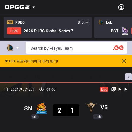
PUBG
8. 6. 목
LoL
2026 PUBG Global Series 7
BGT
LIVE
🌟 LCK 프로게이머에게 과외 받기!
홈
경기 일정
순위
통계
승부 예측
프로빌
2021년 7월 27일
09:00
Live
결과
V5
SN
2
1
9th
17th