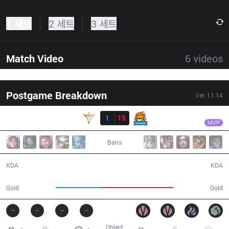
1 세트
2 세트
3 세트
Match Video
6
videos
Postgame Breakdown
Ver.
11.14
결과
SN
SofM
V5
1
15
SN
27:34
MVP
Bans
1 / 15 / 4
15 / 1 / 30
KDA
KDA
38,092
59,619
Gold
Gold
Object