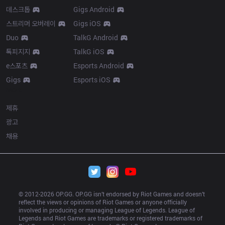
데스크톱
Gigs Android
스트리머 오버레이
Gigs iOS
Duo
TalkG Android
톡피지지
TalkG iOS
e스포츠
Esports Android
Gigs
Esports iOS
More
제휴
광고
채용
© 2012-
2026
 OP.GG. OP.GG isn’t endorsed by Riot Games and doesn’t 
reflect the views or opinions of Riot Games or anyone officially 
involved in producing or managing League of Legends. League of 
Legends and Riot Games are trademarks or registered trademarks of 