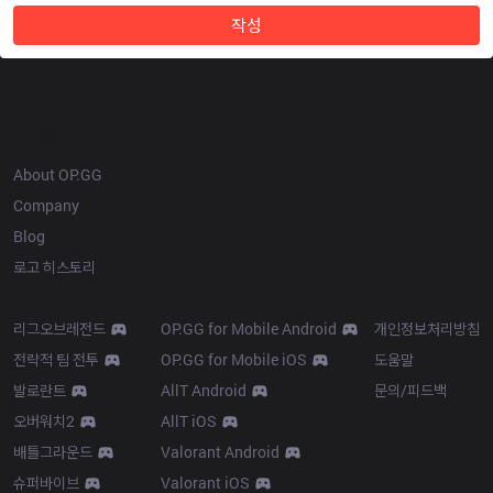
작성
OP.GG
About OP.GG
Company
Blog
로고 히스토리
Products
Resources
리그오브레전드
OP.GG for Mobile Android
개인정보처리방침
전략적 팀 전투
OP.GG for Mobile iOS
도움말
발로란트
AllT Android
문의/피드백
오버워치2
AllT iOS
배틀그라운드
Valorant Android
슈퍼바이브
Valorant iOS