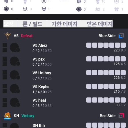
0
1
0
0
10
2
0
0
0
0
2
1
요약
룬 / 빌드
가한 데미지
받은 데미지
V5
Defeat
Blue
Side
V5
Aliez
220
8.0
0 / 2 / 1
0.50
V5
pzx
125
4.5
0 / 2 / 1
0.50
V5
Uniboy
226
8.2
0 / 4 / 1
0.25
V5
Kepler
216
7.8
1 / 4 / 0
0.25
V5
heal
33
1.2
0 / 3 / 1
0.33
SN
Victory
Red
Side
SN
Bin