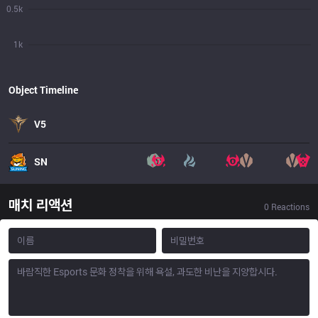
0.5k
1k
Object Timeline
V5
SN
매치 리액션
0
Reactions