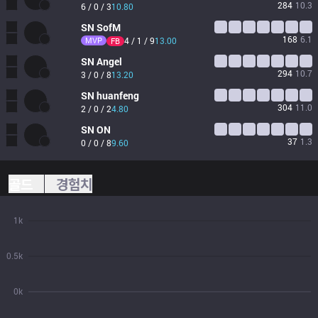
284
10.3
6 / 0 / 3
10.80
SN
SofM
168
6.1
MVP
4 / 1 / 9
13.00
FB
SN
Angel
294
10.7
3 / 0 / 8
13.20
SN
huanfeng
304
11.0
2 / 0 / 2
4.80
SN
ON
37
1.3
0 / 0 / 8
9.60
골드
경험치
1k
0.5k
0k