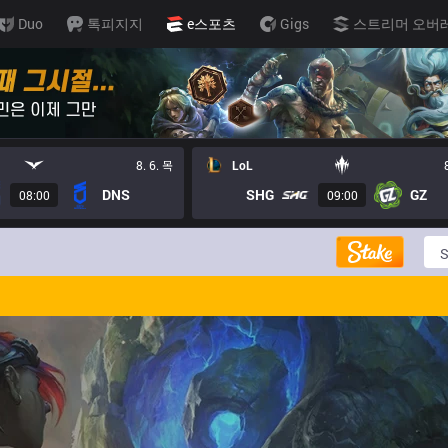
Duo
톡피지지
e스포츠
Gigs
스트리머 오버
8. 6. 목
LoL
DNS
SHG
GZ
08:00
09:00