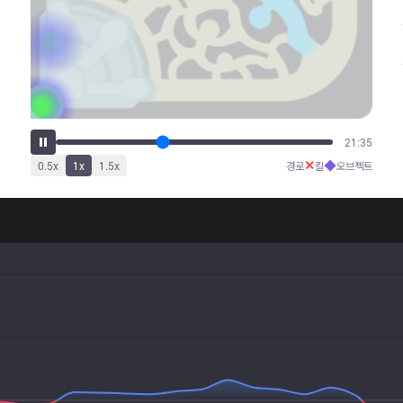
26:53
✕
◆
0.5
x
1
x
1.5
x
경로
킬
오브젝트