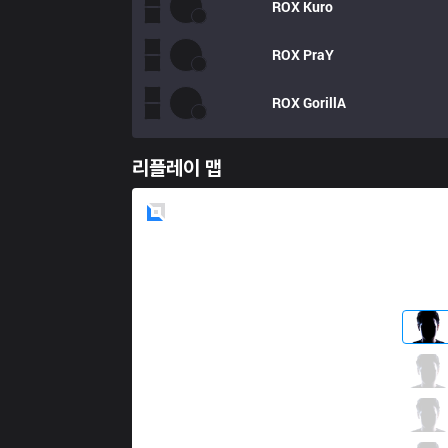
ROX
Kuro
ROX
PraY
ROX
GorillA
리플레이 맵
Blue
Side
AF
ikssu
2 / 5 / 8
AF
Lira
4 / 2 / 3
AF
Mickey
2 / 2 / 6