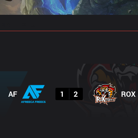
 예측
프로빌드
결과
AF
1
2
ROX