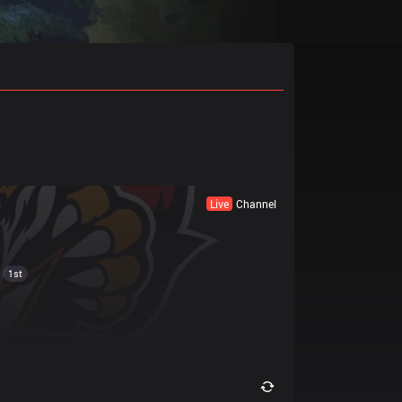
Live
Channel
1st