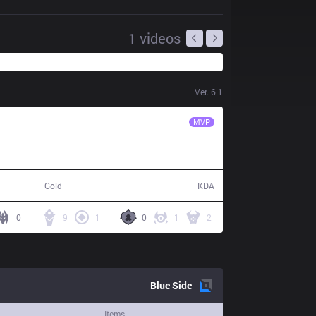
1
videos
Ver.
6.1
ROX
Smeb
MVP
72,345
13 / 12 / 31
Gold
KDA
0
9
1
0
1
2
Blue
Side
Items