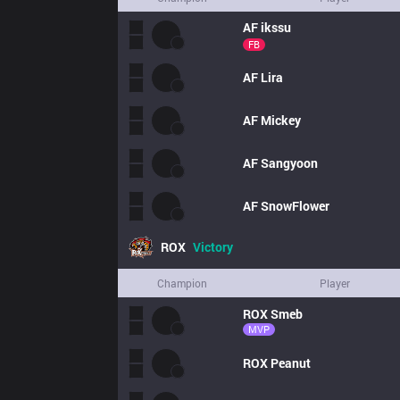
AF
ikssu
FB
AF
Lira
AF
Mickey
AF
Sangyoon
AF
SnowFlower
ROX
Victory
Champion
Player
ROX
Smeb
MVP
ROX
Peanut