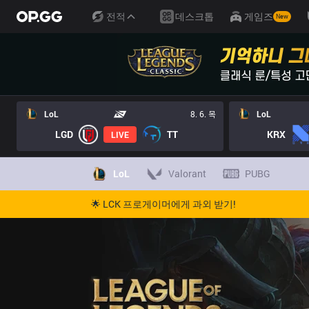
전적
데스크톱
게임즈
New
LoL
8. 6. 목
LoL
LGD
TT
KRX
LIVE
LoL
Valorant
PUBG
🌟 LCK 프로게이머에게 과외 받기!