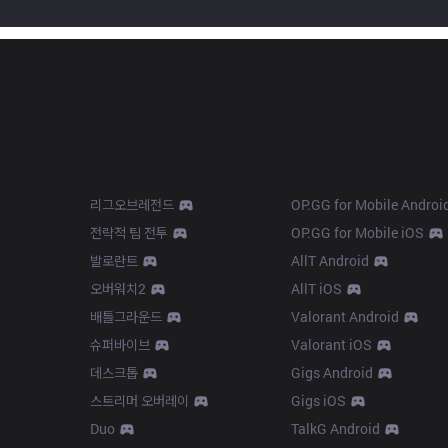
Products
Apps
리그오브레전드
OP.GG for Mobile Androi
전략적 팀 전투
OP.GG for Mobile iOS
발로란트
AllT Android
오버워치2
AllT iOS
배틀그라운드
Valorant Android
슈퍼바이브
Valorant iOS
데스크톱
Gigs Android
스트리머 오버레이
Gigs iOS
Duo
TalkG Android