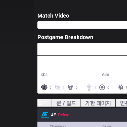
Match Video
Postgame Breakdown
35:28
12 / 13 / 27
60,840
KDA
Gold
0
1
0
3
0
요약
룬 / 빌드
가한 데미지
받
AF
Defeat
Champion
Player