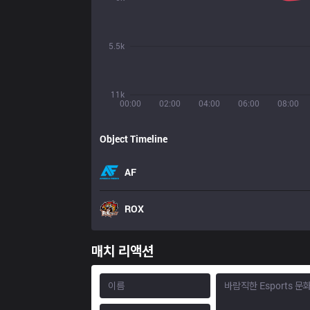
5.5k
11k
00:00
02:00
04:00
06:00
08:00
Object Timeline
AF
ROX
매치 리액션