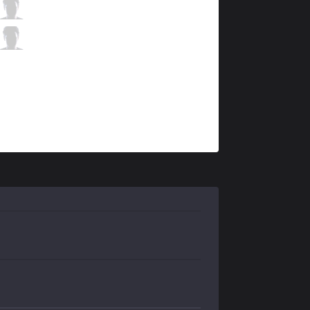
ROX
PraY
1 / 3 / 8
ROX
GorillA
1 / 2 / 10