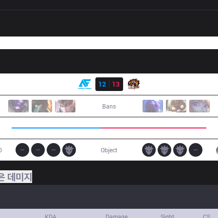
결과
AF
12
13
ROX
Bans
0
Object
은 데미지
KDA
Damage
Sight
CS