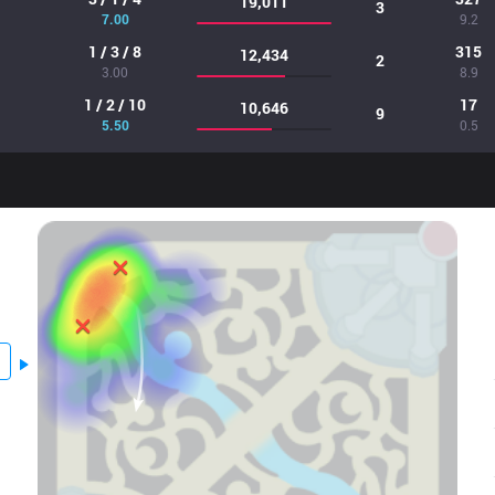
19,011
3
7.00
9.2
1 / 3 / 8
315
12,434
2
3.00
8.9
1 / 2 / 10
17
10,646
9
5.50
0.5