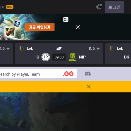
KO
레이
로그인
New
8. 6. 목
LoL
8. 6. 목
LoL
IG
NIP
DK
09:00