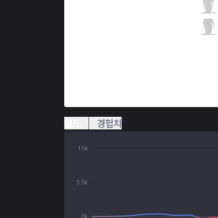
AF
Sangyoon
4 / 3 / 2
AF
SnowFlower
0 / 1 / 8
골드
경험치
11k
5.5k
0k