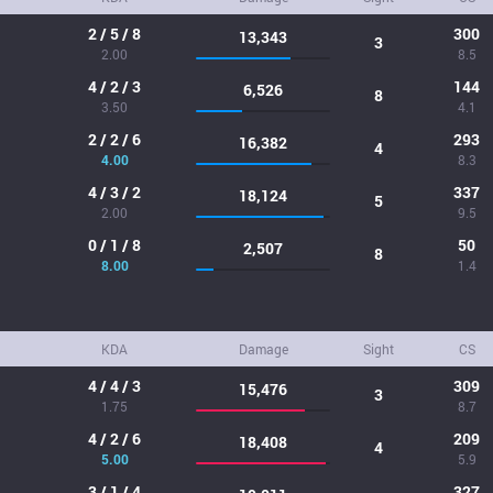
2 / 5 / 8
300
13,343
3
2.00
8.5
4 / 2 / 3
144
6,526
8
3.50
4.1
2 / 2 / 6
293
16,382
4
4.00
8.3
4 / 3 / 2
337
18,124
5
2.00
9.5
0 / 1 / 8
50
2,507
8
8.00
1.4
KDA
Damage
Sight
CS
4 / 4 / 3
309
15,476
3
1.75
8.7
4 / 2 / 6
209
18,408
4
5.00
5.9
3 / 1 / 4
327