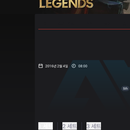
홈
경기 일정
순위
통계
승부
2016년 2월 4일
08:00
5th
1 세트
2 세트
3 세트