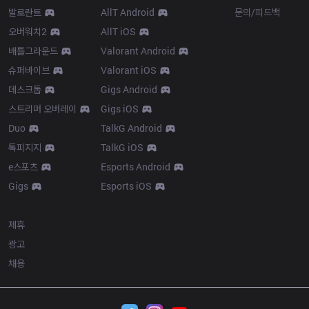
발로란트
AllT Android
문의/피드백
오버워치2
AllT iOS
배틀그라운드
Valorant Android
슈퍼바이브
Valorant iOS
데스크톱
Gigs Android
스트리머 오버레이
Gigs iOS
Duo
TalkG Android
톡피지지
TalkG iOS
e스포츠
Esports Android
Gigs
Esports iOS
More
제휴
광고
채용