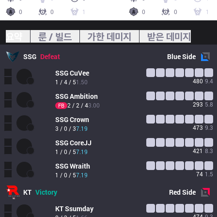
0
0
1
0
0
1
요약
룬 / 빌드
가한 데미지
받은 데미지
SSG
Defeat
Blue
Side
SSG
CuVee
480
9.4
1 / 4 / 5
1.50
SSG
Ambition
293
5.8
2 / 2 / 4
3.00
FB
SSG
Crown
473
9.3
3 / 0 / 3
7.19
SSG
CoreJJ
421
8.3
1 / 0 / 5
7.19
SSG
Wraith
74
1.5
1 / 0 / 5
7.19
KT
Victory
Red
Side
KT
Ssumday
474
9.3