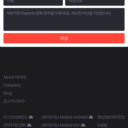
작성
OP.GG
About OP.GG
Company
Blog
로고 히스토리
Products
Resources
리그오브레전드
OP.GG for Mobile Android
개인정보처리방침
전략적 팀 전투
OP.GG for Mobile iOS
도움말