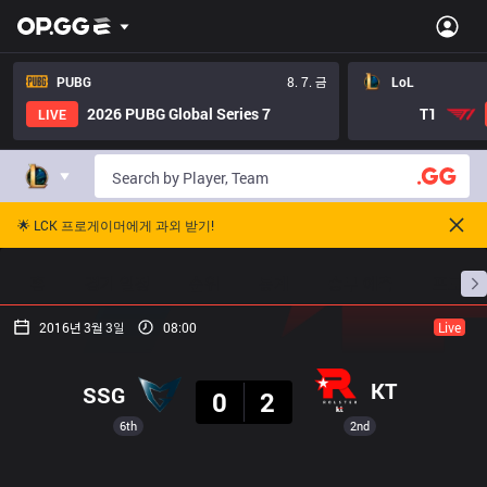
PUBG
8. 7. 금
LoL
2026 PUBG Global Series 7
T1
LIVE
🌟 LCK 프로게이머에게 과외 받기!
홈
경기 일정
순위
통계
승부 예측
프로빌
2016년 3월 3일
08:00
Live
결과
KT
SSG
0
2
6th
2nd