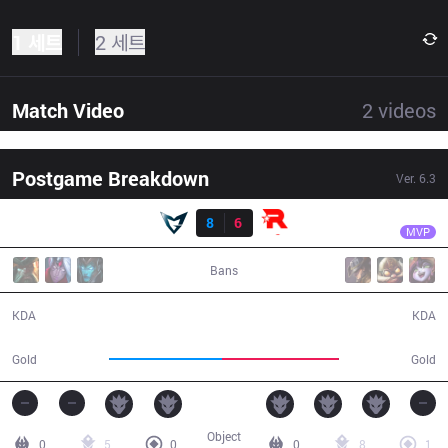
1 세트
2 세트
Match Video
2
videos
Postgame Breakdown
Ver.
6.3
결과
KT
Fly
SSG
8
6
KT
50:48
MVP
Bans
8 / 6 / 22
6 / 8 / 20
KDA
KDA
90,688
93,379
Gold
Gold
Object
0
5
0
0
8
1