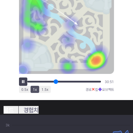
32:59
✕
◆
0.5
x
1
x
1.5
x
경로
킬
오브젝트
골드
경험치
3k