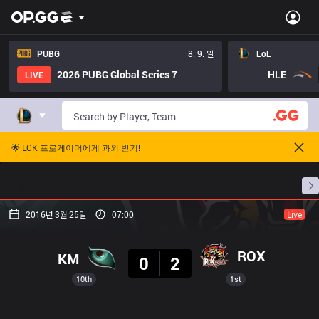
PUBG
8. 9. 일
LoL
2026 PUBG Global Series 7
HLE
LIVE
🌟 LCK 프로게이머에게 과외 받기!
홈
경기 일정
순위
통계
승부 예측
프로빌
2016년 3월 25일
07:00
Live
결과
ROX
KM
0
2
10th
1st