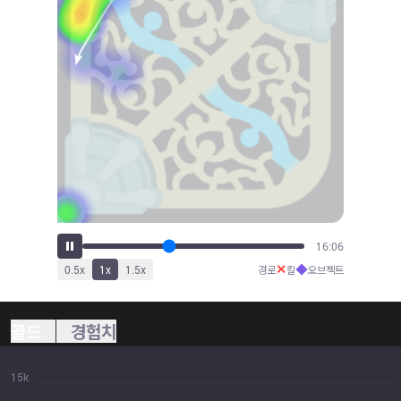
17:42
✕
◆
0.5
x
1
x
1.5
x
경로
킬
오브젝트
골드
경험치
15k