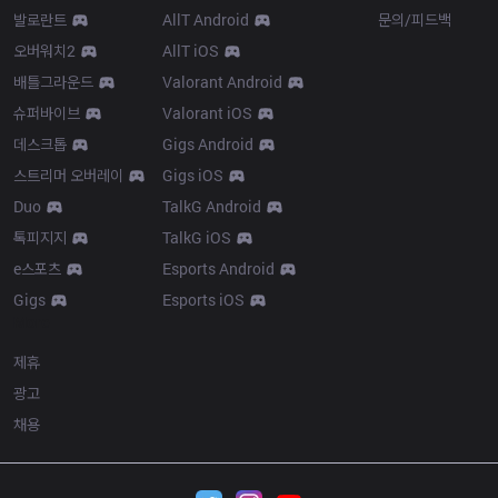
발로란트
AllT Android
문의/피드백
오버워치2
AllT iOS
배틀그라운드
Valorant Android
슈퍼바이브
Valorant iOS
데스크톱
Gigs Android
스트리머 오버레이
Gigs iOS
Duo
TalkG Android
톡피지지
TalkG iOS
e스포츠
Esports Android
Gigs
Esports iOS
More
제휴
광고
채용