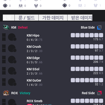
0
2
1
0
0
0
요약
룬 / 빌드
가한 데미지
받은 데미지
KM
Defeat
Blue
Side
KM
Hipo
175
6.7
0 / 4 / 3
0.75
KM
Crush
97
3.7
2 / 3 / 2
1.33
KM
Edge
206
7.9
0 / 3 / 5
1.66
KM
SSol
222
8.5
2 / 3 / 3
1.66
KM
GuGer
32
1.2
1 / 4 / 3
1.00
ROX
Victory
Red
Side
ROX
Smeb
218
8.4