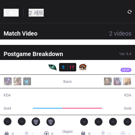
1 세트
2 세트
Match Video
2
videos
Postgame Breakdown
Ver.
6.4
결과
ROX
Peanut
KM
5
17
ROX
26:01
MVP
Bans
5 / 17 / 16
17 / 5 / 47
KDA
KDA
40,837
55,282
Gold
Gold
Object
0
10
2
0
2
0