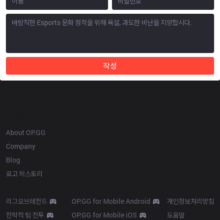
작성
OP.GG
About OP.GG
Company
Blog
로고 히스토리
Products
Resources
리그오브레전드
OP.GG for Mobile Android
개인정보처리방침
전략적 팀 전투
OP.GG for Mobile iOS
도움말