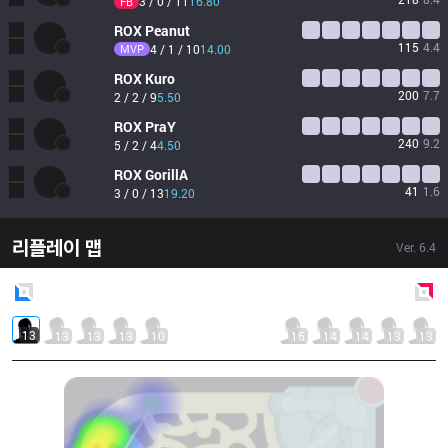
3 / 0 / 11
16.80
FB
ROX
Peanut
115
4.4
MVP
4 / 1 / 10
14.00
ROX
Kuro
200
7.7
2 / 2 / 9
5.50
ROX
PraY
240
9.2
5 / 2 / 4
4.50
ROX
GorillA
41
1.6
3 / 0 / 13
19.20
리플레이 맵
Ver.
6.4
Blue
Side
Red
Side
13
13
13
13
10
15
14
14
13
13