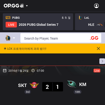
PUBG
8. 9. 일
LoL
2026 PUBG Global Series 7
HLE
LIVE
🌟 LCK 프로게이머에게 과외 받기!
홈
경기 일정
순위
통계
승부 예측
프로빌
2016년 1월 29일
07:00
Live
결과
KM
SKT
2
1
3rd
10th