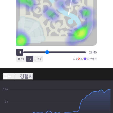
31:41
✕
◆
0.5
x
1
x
1.5
x
경로
킬
오브젝트
골드
경험치
14k
7k