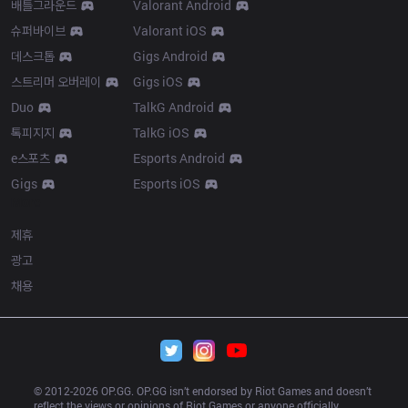
배틀그라운드
Valorant Android
슈퍼바이브
Valorant iOS
데스크톱
Gigs Android
스트리머 오버레이
Gigs iOS
Duo
TalkG Android
톡피지지
TalkG iOS
e스포츠
Esports Android
Gigs
Esports iOS
More
제휴
광고
채용
© 2012-
2026
 OP.GG. OP.GG isn’t endorsed by Riot Games and doesn’t 
reflect the views or opinions of Riot Games or anyone officially 