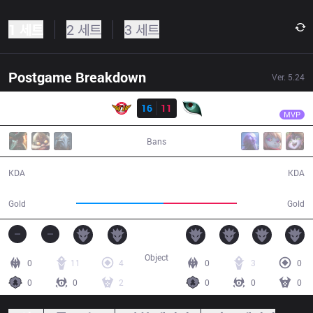
1 세트
2 세트
3 세트
Postgame Breakdown
Ver.
5.24
결과
SKT
Duke
SKT
16
11
KM
47:22
MVP
Bans
16 / 11 / 37
11 / 16 / 28
KDA
KDA
94,306
78,723
Gold
Gold
Object
0
11
4
0
3
0
0
0
2
0
0
0