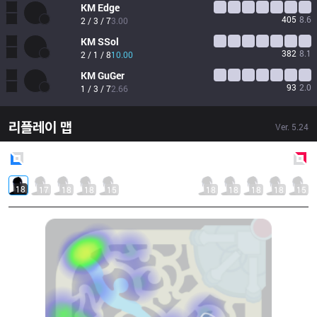
KM
Edge
405
8.6
2 / 3 / 7
3.00
KM
SSol
382
8.1
2 / 1 / 8
10.00
KM
GuGer
93
2.0
1 / 3 / 7
2.66
리플레이 맵
Ver.
5.24
Blue
Side
Red
Side
18
17
18
18
15
18
18
18
18
15