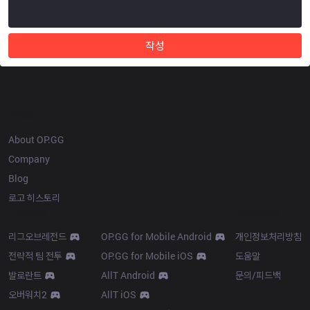
작성
OP.GG
About OP.GG
Company
Blog
로고 히스토리
Products
Resources
리그오브레전드
OP.GG for Mobile Android
개인정보처리방침
전략적 팀 전투
OP.GG for Mobile iOS
도움말
발로란트
AllT Android
문의/피드백
오버워치2
AllT iOS