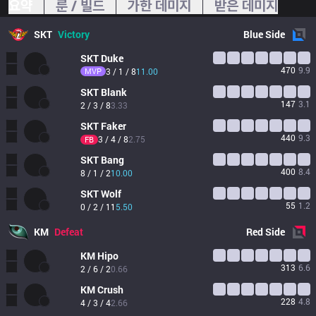
요약
룬 / 빌드
가한 데미지
받은 데미지
SKT
Victory
Blue
Side
SKT
Duke
470
9.9
MVP
3 / 1 / 8
11.00
SKT
Blank
147
3.1
2 / 3 / 8
3.33
SKT
Faker
440
9.3
3 / 4 / 8
2.75
FB
SKT
Bang
400
8.4
8 / 1 / 2
10.00
SKT
Wolf
55
1.2
0 / 2 / 11
5.50
KM
Defeat
Red
Side
KM
Hipo
313
6.6
2 / 6 / 2
0.66
KM
Crush
228
4.8
4 / 3 / 4
2.66