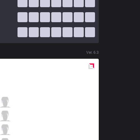
Ver.
6.3
Red
Side
SBK
Soul
1 / 3 / 2
SBK
Flawless
1 / 5 / 0
SBK
SaSin
1 / 4 / 3