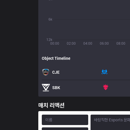
6k
12k
00:00
02:00
04:00
06:00
08:00
Object Timeline
CJE
SBK
매치 리액션