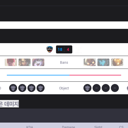
결과
CJE
18
4
SBK
Bans
0
Object
은 데미지
KDA
Damage
Sight
CS