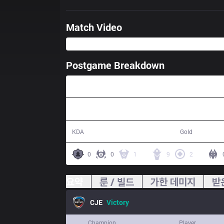
Match Video
Postgame Breakdown
46:02
18 / 4 / 54
67,652
KDA
Gold
0
0
1
9
2
요약
룬 / 빌드
가한 데미지
받
CJE
Victory
Champion
Player