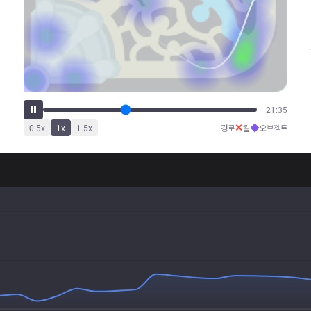
27:06
✕
◆
0.5
x
1
x
1.5
x
경로
킬
오브젝트