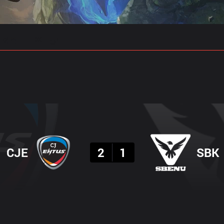
 예측
프로빌드
결과
CJE
2
1
SBK