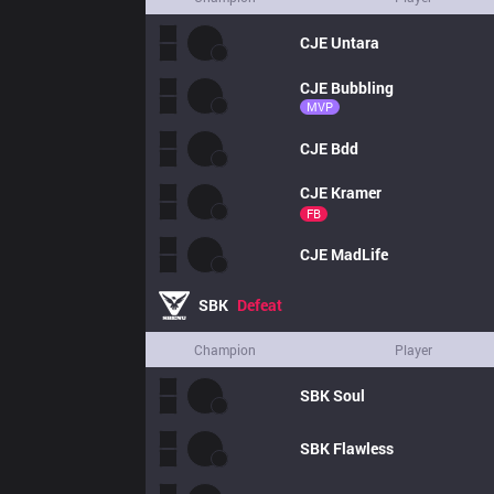
CJE
Untara
CJE
Bubbling
MVP
CJE
Bdd
CJE
Kramer
FB
CJE
MadLife
SBK
Defeat
Champion
Player
SBK
Soul
SBK
Flawless