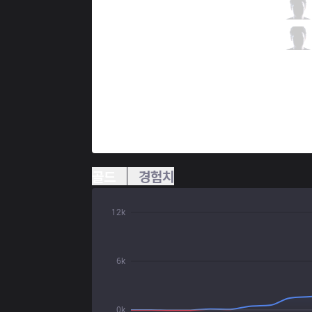
CJE
Kramer
6 / 1 / 9
CJE
MadLife
2 / 1 / 14
골드
경험치
12k
6k
0k