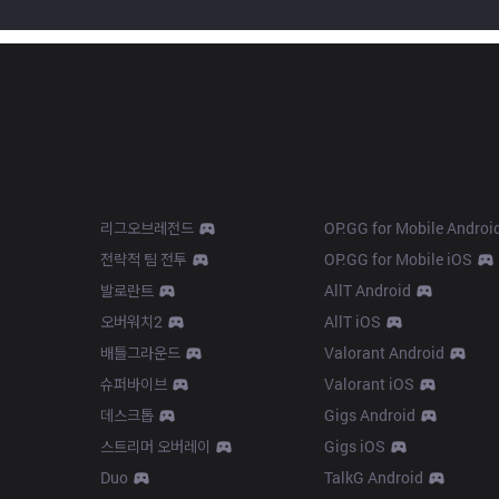
Products
Apps
리그오브레전드
OP.GG for Mobile Androi
전략적 팀 전투
OP.GG for Mobile iOS
발로란트
AllT Android
오버워치2
AllT iOS
배틀그라운드
Valorant Android
슈퍼바이브
Valorant iOS
데스크톱
Gigs Android
스트리머 오버레이
Gigs iOS
Duo
TalkG Android