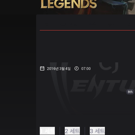
홈
경기 일정
순위
통계
승부
2016년 3월 4일
07:00
8th
1 세트
2 세트
3 세트