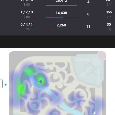
26,412
4
1.00
6.1
1 / 2 / 3
355
14,438
6
2.00
7.7
0 / 4 / 1
35
2,269
11
0.25
0.8