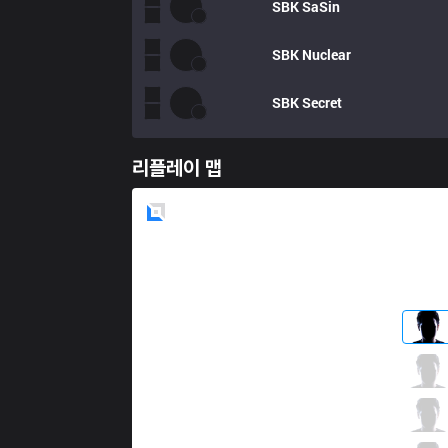
SBK
SaSin
SBK
Nuclear
SBK
Secret
리플레이 맵
Blue
Side
CJE
Untara
1 / 1 / 12
CJE
Bubbling
4 / 0 / 10
CJE
Bdd
5 / 1 / 9