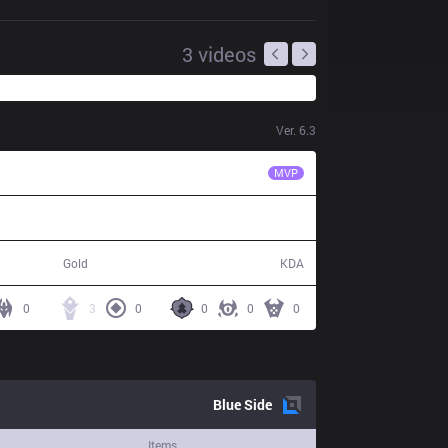
3
videos
Ver.
6.3
CJE
Bubbling
MVP
55,722
4 / 18 / 9
Gold
KDA
0
3
0
0
0
0
Blue
Side
Items