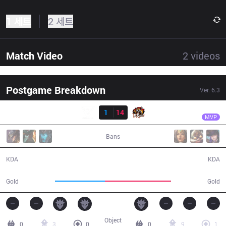
1 세트
2 세트
Match Video
2
videos
Postgame Breakdown
Ver.
6.3
결과
ROX
Kuro
SBK
1
14
ROX
26:44
MVP
Bans
1 / 14 / 4
14 / 1 / 44
KDA
KDA
40,349
53,590
Gold
Gold
Object
0
3
0
0
9
1