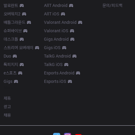
발로란트
AllT Android
문의/피드백
오버워치2
AllT iOS
배틀그라운드
Valorant Android
슈퍼바이브
Valorant iOS
데스크톱
Gigs Android
스트리머 오버레이
Gigs iOS
Duo
TalkG Android
톡피지지
TalkG iOS
e스포츠
Esports Android
Gigs
Esports iOS
More
제휴
광고
채용