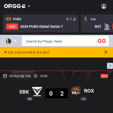
PUBG
8. 7. 금
LoL
2026 PUBG Global Series 7
BGT
LIVE
🌟 LCK 프로게이머에게 과외 받기!
홈
경기 일정
순위
통계
승부 예측
프로빌
2016년 3월 10일
10:00
Live
결과
ROX
SBK
0
2
9th
1st