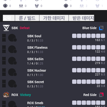
0
0
0
0
2
1
요약
룬 / 빌드
가한 데미지
받은 데미지
SBK
Defeat
Blue
Side
SBK
Soul
163
6.1
0 / 3 / 1
0.33
SBK
Flawless
122
4.6
0 / 3 / 1
0.33
SBK
SaSin
219
8.2
1 / 4 / 0
0.25
SBK
Nuclear
227
8.5
0 / 1 / 1
1.00
SBK
Secret
22
0.8
0 / 3 / 1
0.33
ROX
Victory
Red
Side
ROX
Smeb
183
6.8