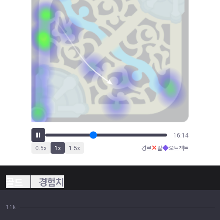
17:09
✕
◆
0.5
x
1
x
1.5
x
경로
킬
오브젝트
골드
경험치
11k