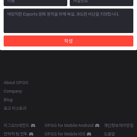
작성
OP.GG
About OP.GG
Company
Blog
로고 히스토리
Products
Resources
리그오브레전드
OP.GG for Mobile Android
개인정보처리방침
전략적 팀 전투
OP.GG for Mobile iOS
도움말