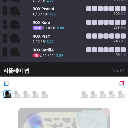
2 / 0 / 8
12.00
ROX
Peanut
100
3.7
1 / 0 / 10
13.20
ROX
Kuro
238
8.9
MVP
7 / 0 / 6
15.60
ROX
PraY
248
9.3
2 / 0 / 9
13.20
ROX
GorillA
38
1.4
2 / 1 / 11
13.00
FB
리플레이 맵
Ver.
6.3
Blue
Side
Red
Side
12
12
13
12
8
15
13
15
14
11