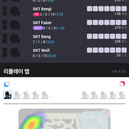
4 / 0 / 8
14.40
SKT
Bengi
136
4.6
2 / 0 / 14
19.20
FB
SKT
Faker
279
9.4
MVP
9 / 0 / 9
21.60
SKT
Bang
238
8.1
7 / 1 / 8
15.00
SKT
Wolf
33
1.1
0 / 0 / 15
18.00
리플레이 맵
Ver.
5.23
Blue
Side
Red
Side
14
13
14
13
11
17
15
17
14
13