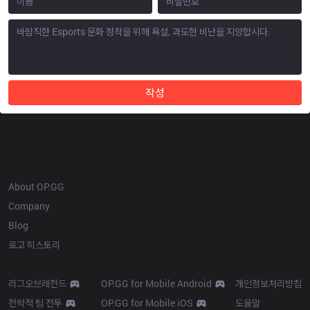
작성
OP.GG
About OP.GG
Company
Blog
로고 히스토리
Products
Resources
리그오브레전드
OP.GG for Mobile Android
개인정보처리방침
전략적 팀 전투
OP.GG for Mobile iOS
도움말