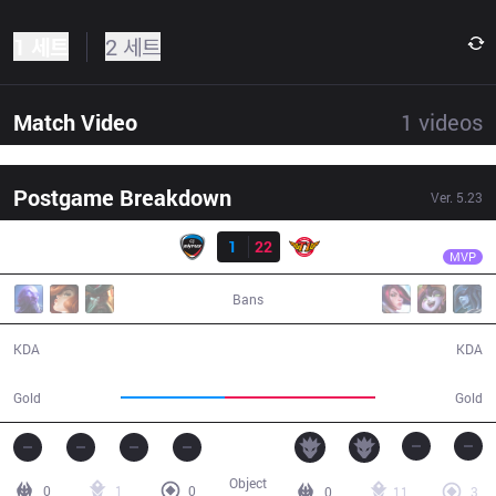
1 세트
2 세트
Match Video
1
videos
Postgame Breakdown
Ver.
5.23
결과
SKT
Faker
CJE
1
22
SKT
29:33
MVP
Bans
1 / 22 / 3
22 / 1 / 54
KDA
KDA
42,602
61,784
Gold
Gold
Object
0
1
0
0
11
3