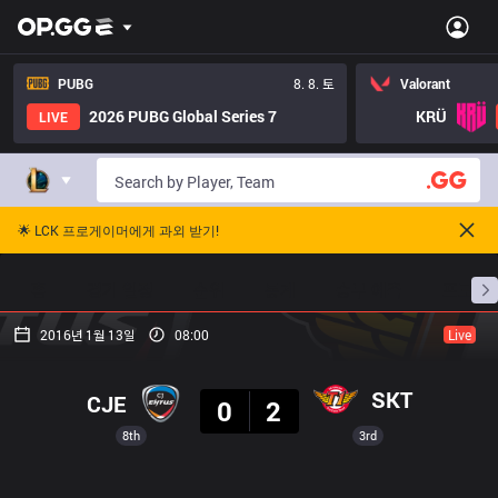
PUBG
8. 8. 토
Valorant
2026 PUBG Global Series 7
KRÜ
LIVE
🌟 LCK 프로게이머에게 과외 받기!
홈
경기 일정
순위
통계
승부 예측
프로빌
2016년 1월 13일
08:00
Live
결과
SKT
CJE
0
2
8th
3rd