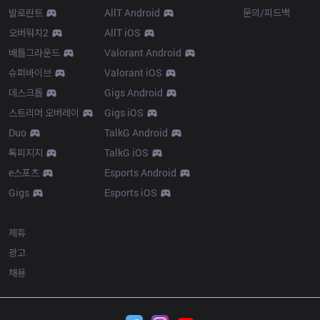
발로란트
AllT Android
문의/피드백
오버워치2
AllT iOS
배틀그라운드
Valorant Android
슈퍼바이브
Valorant iOS
데스크톱
Gigs Android
스트리머 오버레이
Gigs iOS
Duo
TalkG Android
톡피지지
TalkG iOS
e스포츠
Esports Android
Gigs
Esports iOS
More
제휴
광고
채용