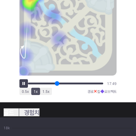
19:41
✕
◆
0.5
x
1
x
1.5
x
경로
킬
오브젝트
골드
경험치
18k