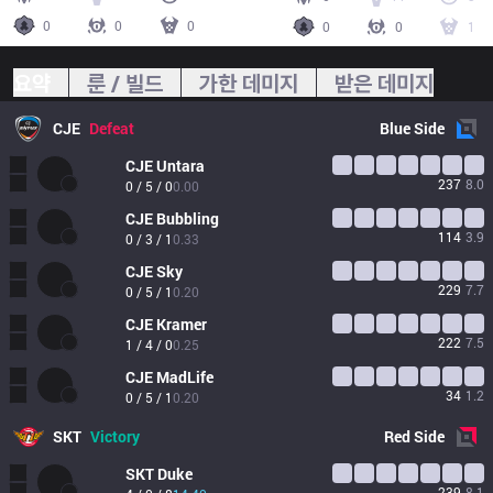
0
0
0
0
0
1
요약
룬 / 빌드
가한 데미지
받은 데미지
CJE
Defeat
Blue
Side
CJE
Untara
237
8.0
0 / 5 / 0
0.00
CJE
Bubbling
114
3.9
0 / 3 / 1
0.33
CJE
Sky
229
7.7
0 / 5 / 1
0.20
CJE
Kramer
222
7.5
1 / 4 / 0
0.25
CJE
MadLife
34
1.2
0 / 5 / 1
0.20
SKT
Victory
Red
Side
SKT
Duke
239
8.1