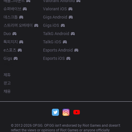
배틀그라운드
Valorant Android
슈퍼바이브
Valorant iOS
데스크톱
Gigs Android
스트리머 오버레이
Gigs iOS
Duo
TalkG Android
톡피지지
TalkG iOS
e스포츠
Esports Android
Gigs
Esports iOS
More
제휴
광고
채용
© 2012-
2026
 OP.GG. OP.GG isn’t endorsed by Riot Games and doesn’t 
reflect the views or opinions of Riot Games or anyone officially 