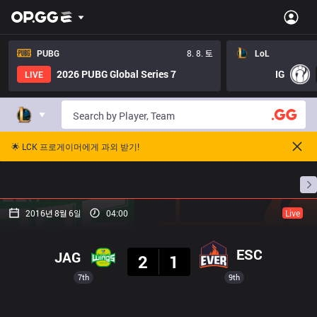
PUBG
8. 8. 토
LoL
2026 PUBG Global Series 7
IG
LIVE
🌟 LCK 프로게이머에게 과외 받기!
홈
경기 일정
순위
통계
승부 예측
프로빌
2016년 8월 6일
04:00
Live
결과
ESC
JAG
2
1
7th
9th