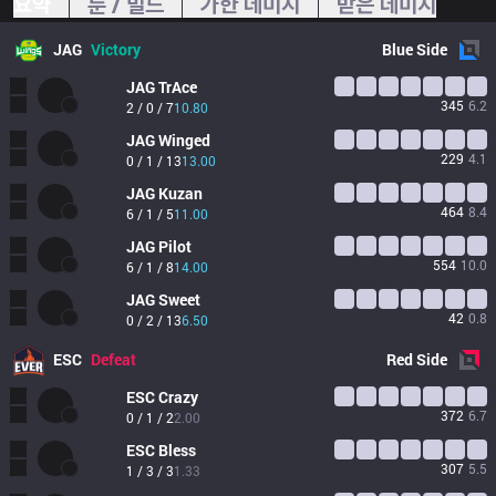
요약
룬 / 빌드
가한 데미지
받은 데미지
JAG
Victory
Blue
Side
JAG
TrAce
345
6.2
2 / 0 / 7
10.80
JAG
Winged
229
4.1
0 / 1 / 13
13.00
JAG
Kuzan
464
8.4
6 / 1 / 5
11.00
JAG
Pilot
554
10.0
6 / 1 / 8
14.00
JAG
Sweet
42
0.8
0 / 2 / 13
6.50
ESC
Defeat
Red
Side
ESC
Crazy
372
6.7
0 / 1 / 2
2.00
ESC
Bless
307
5.5
1 / 3 / 3
1.33