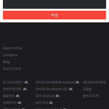
작성
OP.GG
About OP.GG
Company
Blog
로고 히스토리
Products
Resources
리그오브레전드
OP.GG for Mobile Android
개인정보처리방침
전략적 팀 전투
OP.GG for Mobile iOS
도움말
발로란트
AllT Android
문의/피드백
오버워치2
AllT iOS