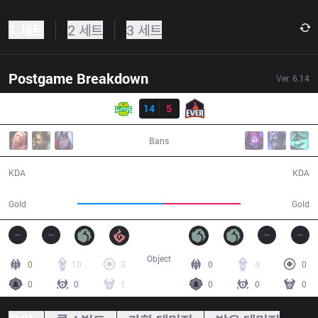
1 세트
2 세트
3 세트
Postgame Breakdown
Ver.
6.14
결과
JAG
14
5
ESC
55:32
Bans
14 / 5 / 46
5 / 14 / 14
KDA
KDA
99,799
89,803
Gold
Gold
Object
0
10
3
0
4
0
0
0
1
0
0
0