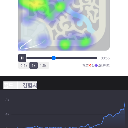
37:28
✕
◆
0.5
x
1
x
1.5
x
경로
킬
오브젝트
골드
경험치
8k
4k