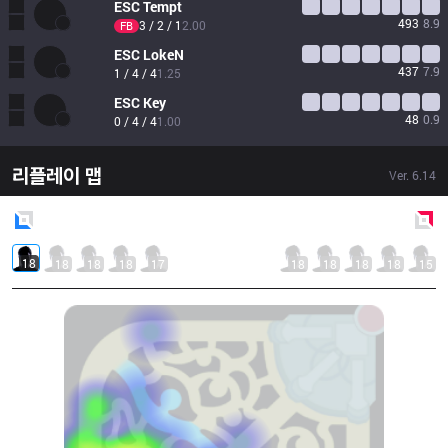
ESC
Tempt
493
8.9
3 / 2 / 1
2.00
FB
ESC
LokeN
437
7.9
1 / 4 / 4
1.25
ESC
Key
48
0.9
0 / 4 / 4
1.00
리플레이 맵
Ver.
6.14
Blue
Side
Red
Side
18
18
18
18
17
18
18
18
18
15