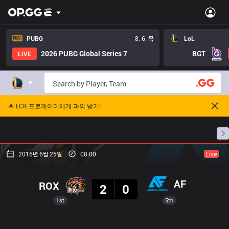
PUBG
8. 6. 목
LoL
2026 PUBG Global Series 7
BGT
LIVE
🌟 LCK 프로게이머에게 과외 받기!
홈
경기 일정
순위
통계
승부 예측
프로빌
2016년 6월 25일
08:00
Live
결과
AF
ROX
2
0
1st
5th