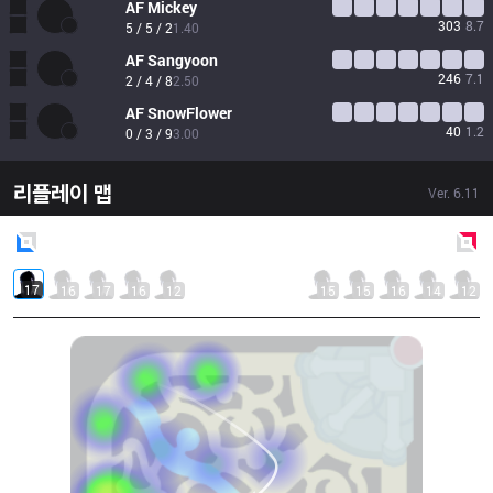
AF
Mickey
303
8.7
5 / 5 / 2
1.40
AF
Sangyoon
246
7.1
2 / 4 / 8
2.50
AF
SnowFlower
40
1.2
0 / 3 / 9
3.00
리플레이 맵
Ver.
6.11
Blue
Side
Red
Side
17
16
17
16
12
15
15
16
14
12