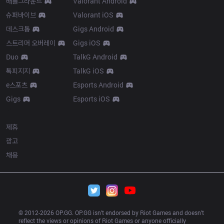
배틀그라운드
Valorant Android
슈퍼바이브
Valorant iOS
데스크톱
Gigs Android
스트리머 오버레이
Gigs iOS
Duo
TalkG Android
톡피지지
TalkG iOS
e스포츠
Esports Android
Gigs
Esports iOS
More
제휴
광고
채용
© 2012-
2026
 OP.GG. OP.GG isn’t endorsed by Riot Games and doesn’t 
reflect the views or opinions of Riot Games or anyone officially 