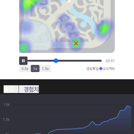
23:03
✕
◆
0.5
x
1
x
1.5
x
경로
킬
오브젝트
골드
경험치
15k
7.5k