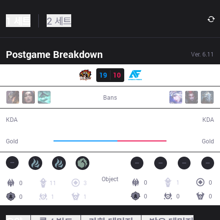
1 세트
2 세트
Postgame Breakdown
Ver.
6.11
결과
ROX
19
10
AF
34:45
Bans
19 / 10 / 54
10 / 19 / 32
KDA
KDA
68,690
53,026
Gold
Gold
Object
0
1
0
0
11
3
0
0
0
0
1
1