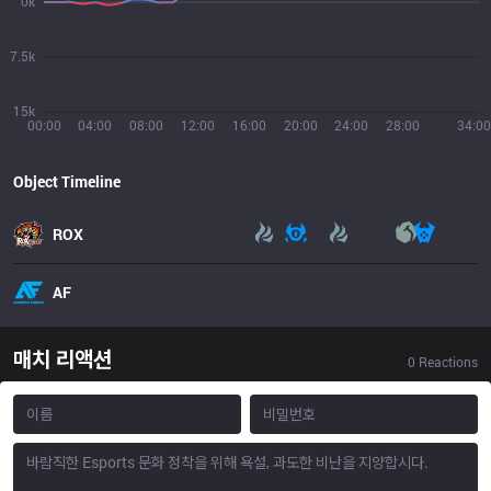
0k
7.5k
15k
00:00
04:00
08:00
12:00
16:00
20:00
24:00
28:00
34:00
Object Timeline
ROX
AF
매치 리액션
0
Reactions