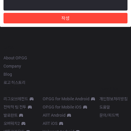
작성
OP.GG
About OP.GG
Company
Blog
로고 히스토리
Products
Resources
리그오브레전드
OP.GG for Mobile Android
개인정보처리방침
전략적 팀 전투
OP.GG for Mobile iOS
도움말
발로란트
AllT Android
문의/피드백
오버워치2
AllT iOS