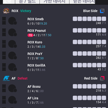
요약
룬 / 빌드
가한 데미지
받은 데미지
ROX
Victory
Blue
Side
ROX
Smeb
248
7.1
6 / 0 / 10
19.20
ROX
Peanut
171
4.9
4 / 2 / 11
7.50
FB
ROX
Kuro
257
7.4
2 / 3 / 14
5.33
ROX
PraY
282
8.1
7 / 2 / 8
7.50
ROX
GorillA
43
1.2
0 / 3 / 11
3.66
AF
Defeat
Red
Side
AF
ikssu
218
6.3
2 / 4 / 6
2.00
AF
Lira
154
4.4
1 / 3 / 7
2.66