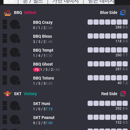
요약
룬 / 빌드
가한 데미지
받은 데미지
BBQ
Defeat
Blue
Side
BBQ
Crazy
288
8.5
0 / 1 / 2
2.00
BBQ
Bless
118
3.5
3 / 3 / 2
1.66
BBQ
Tempt
260
7.7
1 / 4 / 1
0.50
BBQ
Ghost
287
8.5
1 / 5 / 2
0.60
FB
BBQ
Totoro
40
1.2
1 / 5 / 3
0.80
SKT
Victory
Red
Side
SKT
Huni
292
8.6
1 / 0 / 5
7.19
SKT
Peanut
152
4.5
9 / 2 / 5
7.00