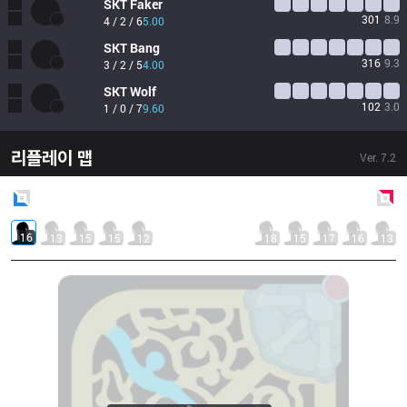
SKT
Faker
301
8.9
4 / 2 / 6
5.00
SKT
Bang
316
9.3
3 / 2 / 5
4.00
SKT
Wolf
102
3.0
1 / 0 / 7
9.60
리플레이 맵
Ver.
7.2
Blue
Side
Red
Side
16
13
15
15
12
18
15
17
16
13