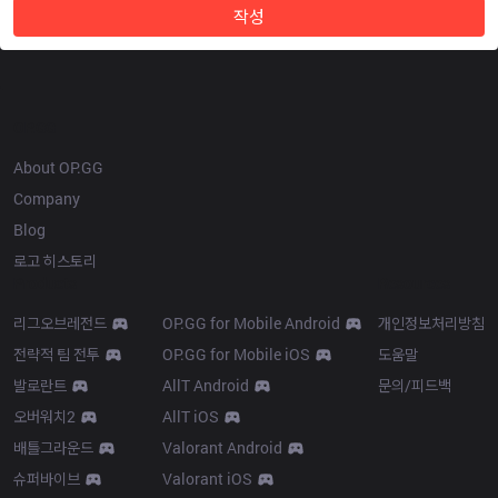
작성
OP.GG
About OP.GG
Company
Blog
로고 히스토리
Products
Resources
리그오브레전드
OP.GG for Mobile Android
개인정보처리방침
전략적 팀 전투
OP.GG for Mobile iOS
도움말
발로란트
AllT Android
문의/피드백
오버워치2
AllT iOS
배틀그라운드
Valorant Android
슈퍼바이브
Valorant iOS