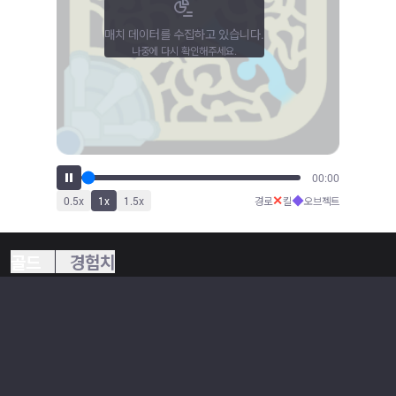
매치 데이터를 수집하고 있습니다.
나중에 다시 확인해주세요.
00:00
✕
◆
0.5
x
1
x
1.5
x
경로
킬
오브젝트
골드
경험치