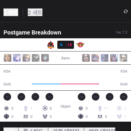
1 세트
2 세트
Postgame Breakdown
Ver.
7.2
결과
BBQ
6
18
SKT
33:52
Bans
6 / 18 / 10
18 / 6 / 28
KDA
KDA
51,449
69,843
Gold
Gold
Object
0
1
0
0
11
3
0
0
0
0
0
1