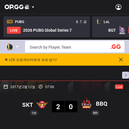
PUBG
8. 7. 금
LoL
2026 PUBG Global Series 7
BGT
LIVE
🌟 LCK 프로게이머에게 과외 받기!
홈
경기 일정
순위
통계
승부 예측
프로빌
2017년 2월 12일
07:00
Live
결과
BBQ
SKT
2
0
1st
8th