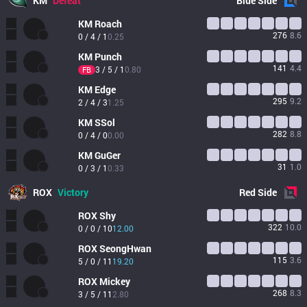
KM
Defeat
Blue
Side
KM
Roach
276
8.6
0 / 4 / 1
0.25
KM
Punch
141
4.4
3 / 5 / 1
0.80
FB
KM
Edge
295
9.2
2 / 4 / 3
1.25
KM
SSol
282
8.8
0 / 4 / 0
0.00
KM
GuGer
31
1.0
0 / 3 / 1
0.33
ROX
Victory
Red
Side
ROX
Shy
322
10.0
0 / 0 / 10
12.00
ROX
SeongHwan
115
3.6
5 / 0 / 11
19.20
ROX
Mickey
268
8.3
3 / 5 / 11
2.80