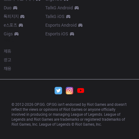
Duo
TalkG Android
톡피지지
TalkG iOS
e스포츠
Esports Android
Gigs
Esports iOS
More
제휴
광고
채용
© 2012-
2026
 OP.GG. OP.GG isn’t endorsed by Riot Games and doesn’t 
reflect the views or opinions of Riot Games or anyone officially 
involved in producing or managing League of Legends. League of 
Legends and Riot Games are trademarks or registered trademarks of 
Riot Games, Inc. League of Legends © Riot Games, Inc.