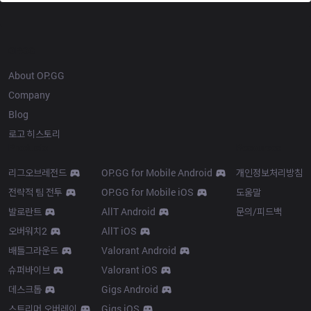
OP.GG
About OP.GG
Company
Blog
로고 히스토리
Products
Resources
리그오브레전드
OP.GG for Mobile Android
개인정보처리방침
전략적 팀 전투
OP.GG for Mobile iOS
도움말
발로란트
AllT Android
문의/피드백
오버워치2
AllT iOS
배틀그라운드
Valorant Android
슈퍼바이브
Valorant iOS
데스크톱
Gigs Android
스트리머 오버레이
Gigs iOS