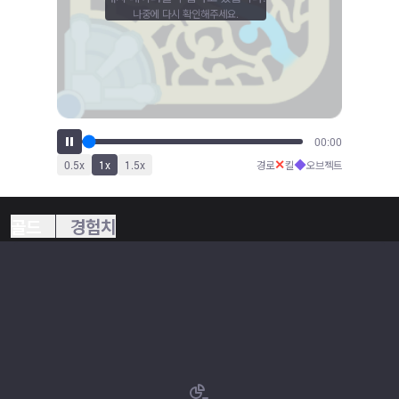
나중에 다시 확인해주세요.
00:00
✕
◆
0.5
x
1
x
1.5
x
경로
킬
오브젝트
골드
경험치