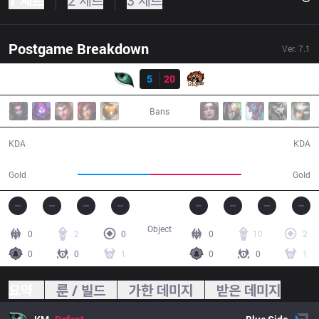
1 세트
2 세트
3 세트
Postgame Breakdown
Ver.
7.1
결과
KM
5
20
ROX
32:12
Bans
5 / 20 / 6
20 / 5 / 51
KDA
KDA
51,185
65,580
Gold
Gold
Object
0
2
0
0
10
2
0
0
1
0
0
1
요약
룬 / 빌드
가한 데미지
받은 데미지