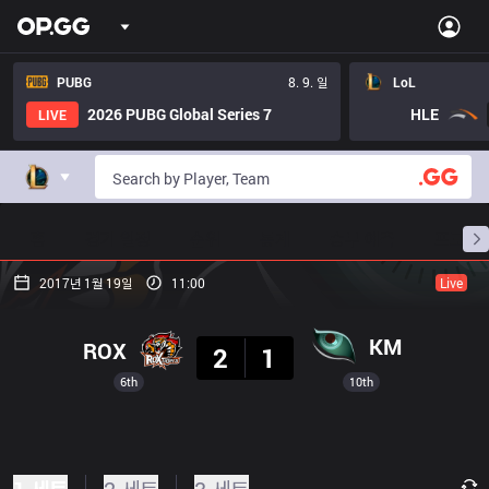
PUBG
8. 9. 일
LoL
2026 PUBG Global Series 7
HLE
LIVE
홈
경기 일정
순위
통계
승부 예측
프로빌
2017년 1월 19일
11:00
Live
결과
KM
ROX
2
1
6th
10th