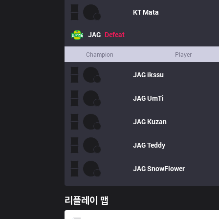
KT
Mata
JAG
Defeat
Champion
Player
JAG
ikssu
JAG
UmTi
JAG
Kuzan
JAG
Teddy
JAG
SnowFlower
리플레이 맵