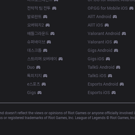
전략적 팀 전투
OP.GG for Mobile iOS
발로란트
AllT Android
오버워치2
AllT iOS
배틀그라운드
Valorant Android
슈퍼바이브
Valorant iOS
데스크톱
Gigs Android
스트리머 오버레이
Gigs iOS
Duo
TalkG Android
톡피지지
TalkG iOS
e스포츠
Esports Android
Gigs
Esports iOS
d doesn’t reflect the views or opinions of Riot Games or anyone officially involved
 or registered trademarks of Riot Games, Inc. League of Legends © Riot Games, Inc