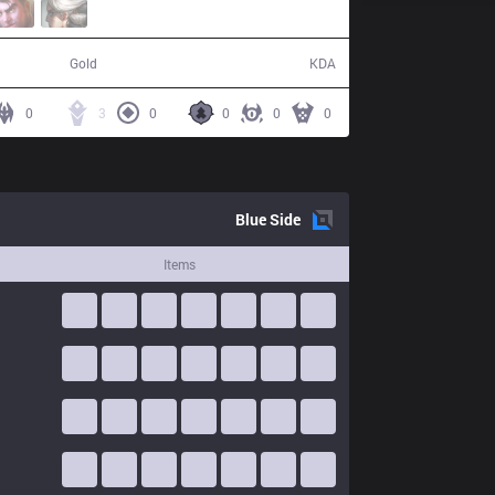
73,806
8 / 16 / 13
Gold
KDA
0
3
0
0
0
0
Blue
Side
Items