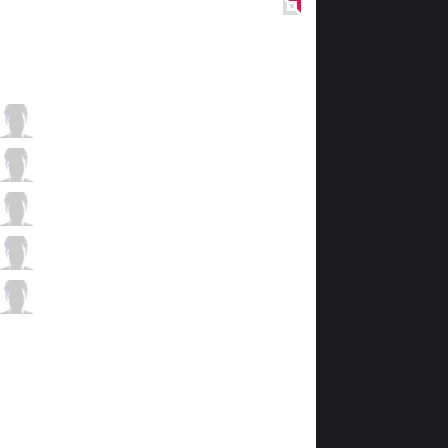
Red
Side
JAG
ikssu
1 / 3 / 4
JAG
UmTi
2 / 4 / 2
JAG
Kuzan
2 / 2 / 1
JAG
Teddy
2 / 2 / 3
JAG
SnowFlower
1 / 5 / 3