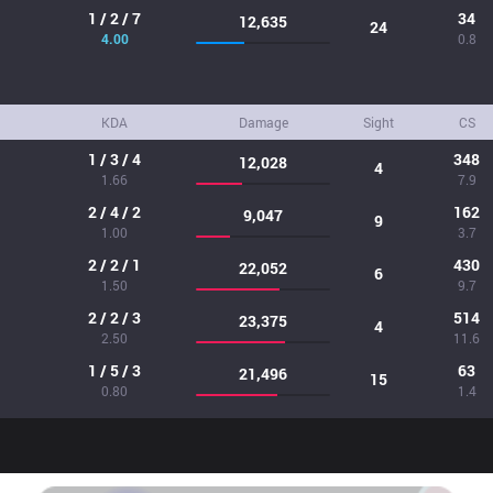
1 / 2 / 7
34
12,635
24
4.00
0.8
KDA
Damage
Sight
CS
1 / 3 / 4
348
12,028
4
1.66
7.9
2 / 4 / 2
162
9,047
9
1.00
3.7
2 / 2 / 1
430
22,052
6
1.50
9.7
2 / 2 / 3
514
23,375
4
2.50
11.6
1 / 5 / 3
63
21,496
15
0.80
1.4