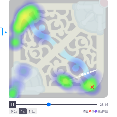
34:30
✕
◆
0.5
x
1
x
1.5
x
경로
킬
오브젝트