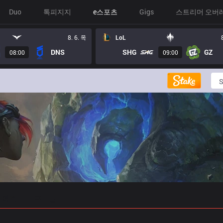
Duo
톡피지지
e스포츠
Gigs
스트리머 오버
8. 6. 목
LoL
DNS
SHG
GZ
08:00
09:00
 예측
프로빌드