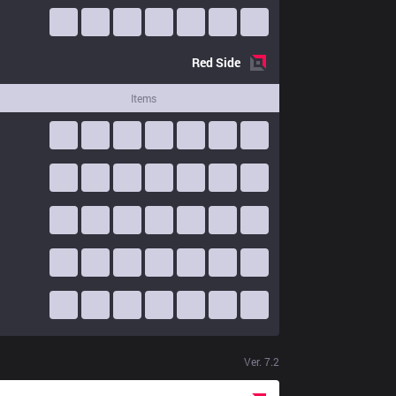
Red
Side
Items
Ver.
7.2