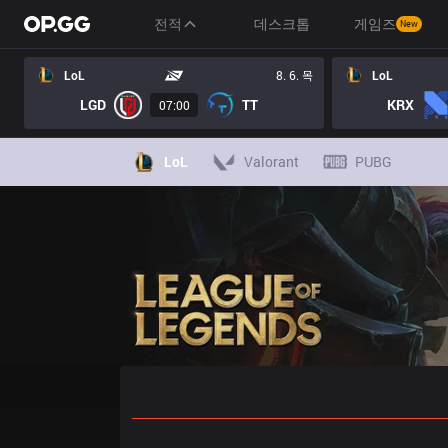
전적
데스크톱
게임즈
New
LoL
8. 6. 목
LoL
LGD
TT
KRX
07:00
LoL
Valorant
PUBG
홈
경기 일정
순위
통계
승부