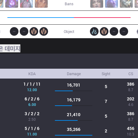
Bans
1
Object
은 데미지
KDA
Damage
Sight
CS
1 / 1 / 11
386
16,701
5
12.00
8.7
6 / 2 / 6
202
16,179
7
6.00
4.6
3 / 2 / 2
386
21,410
5
2.50
8.7
5 / 1 / 6
456
35,266
2
11.00
10.3