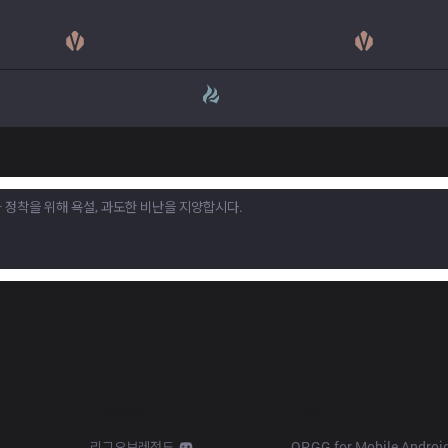
Products
Apps
리그오브레전드
OP.GG for Mobile Androi