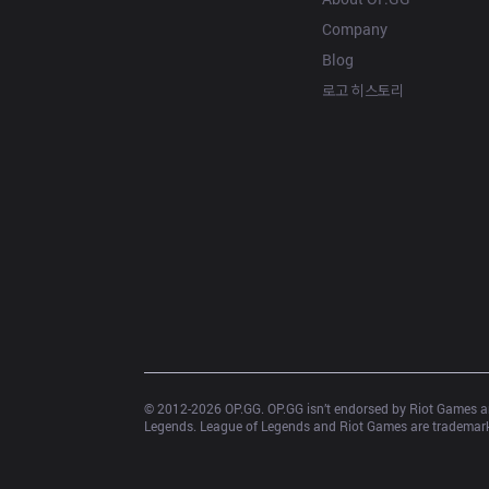
Company
Blog
로고 히스토리
© 2012-
2026
 OP.GG. OP.GG isn’t endorsed by Riot Games an
Legends. League of Legends and Riot Games are trademarks