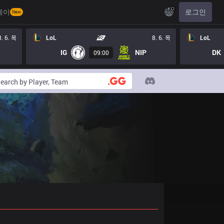
KO
레이
로그인
New
8. 6. 목
LoL
8. 6. 목
LoL
IG
NIP
DK
09:00