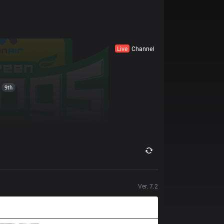
Live
Channel
9th
Ver.
7.2