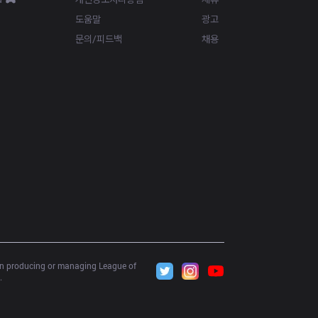
도움말
광고
문의/피드백
채용
 in producing or managing League of 
.