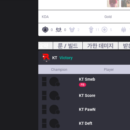
16 / 8 / 32
86,316
KDA
Gold
0
0
2
11
5
요약
룬 / 빌드
가한 데미지
받
KT
Victory
Champion
Player
KT
Smeb
FB
KT
Score
KT
PawN
KT
Deft