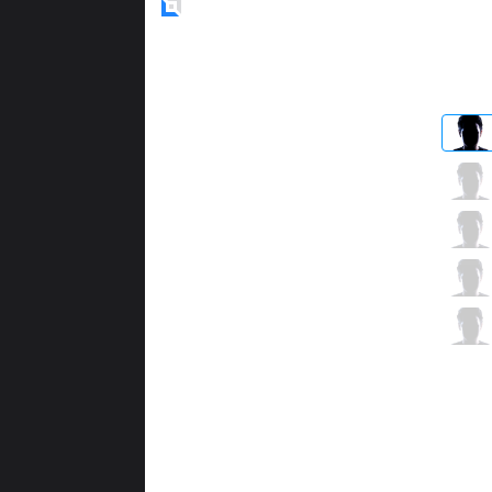
Blue
Side
KT
Smeb
1 / 1 / 11
KT
Score
6 / 2 / 6
KT
PawN
3 / 2 / 2
KT
Deft
5 / 1 / 6
KT
Mata
1 / 2 / 7