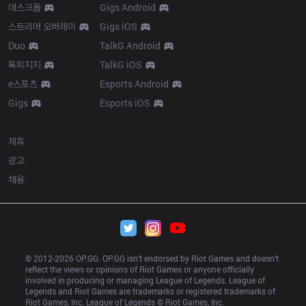
데스크톱
Gigs Android
스트리머 오버레이
Gigs iOS
Duo
TalkG Android
톡피지지
TalkG iOS
e스포츠
Esports Android
Gigs
Esports iOS
More
제휴
광고
채용
© 2012-
2026
 OP.GG. OP.GG isn’t endorsed by Riot Games and doesn’t 
reflect the views or opinions of Riot Games or anyone officially 
involved in producing or managing League of Legends. League of 
Legends and Riot Games are trademarks or registered trademarks of 
Riot Games, Inc. League of Legends © Riot Games, Inc.