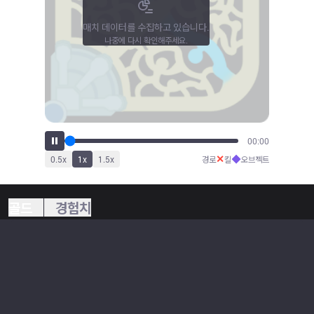
매치 데이터를 수집하고 있습니다.
나중에 다시 확인해주세요.
00:00
✕
◆
0.5
x
1
x
1.5
x
경로
킬
오브젝트
골드
경험치