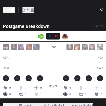
1 세트
2 세트
Postgame Breakdown
Ver.
7.1
결과
JAG
8
13
BBQ
37:27
Bans
8 / 13 / 14
13 / 8 / 39
KDA
KDA
61,254
69,024
Gold
Gold
Object
0
2
0
0
7
1
0
0
1
0
0
0