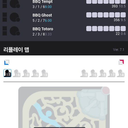
BBQ
Tempt
393
10.5
3 / 1 / 6
9.00
BBQ
Ghost
356
9.5
5 / 2 / 7
6.00
BBQ
Totoro
22
0.6
2 / 3 / 8
3.33
리플레이 맵
Ver.
7.1
Blue
Side
Red
Side
17
16
18
16
13
18
16
18
17
14