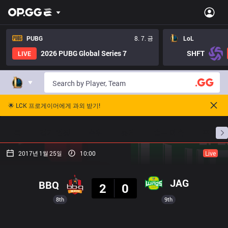
PUBG
8. 7. 금
LoL
2026 PUBG Global Series 7
SHFT
LIVE
🌟 LCK 프로게이머에게 과외 받기!
홈
경기 일정
순위
통계
승부 예측
프로빌
2017년 1월 25일
10:00
Live
결과
JAG
BBQ
2
0
8th
9th