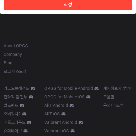
작성
OP.GG
About OP.GG
Company
Blog
로고 히스토리
Products
Resources
리그오브레전드
OP.GG for Mobile Android
개인정보처리방침
전략적 팀 전투
OP.GG for Mobile iOS
도움말
발로란트
AllT Android
문의/피드백
오버워치2
AllT iOS
배틀그라운드
Valorant Android
슈퍼바이브
Valorant iOS