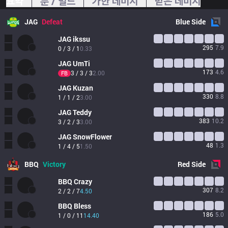
요약
룬 / 빌드
가한 데미지
받은 데미지
JAG
Defeat
Blue
Side
JAG
ikssu
295
7.9
0 / 3 / 1
0.33
JAG
UmTi
173
4.6
3 / 3 / 3
2.00
FB
JAG
Kuzan
330
8.8
1 / 1 / 2
3.00
JAG
Teddy
383
10.2
3 / 2 / 3
3.00
JAG
SnowFlower
48
1.3
1 / 4 / 5
1.50
BBQ
Victory
Red
Side
BBQ
Crazy
307
8.2
2 / 2 / 7
4.50
BBQ
Bless
186
5.0
1 / 0 / 11
14.40