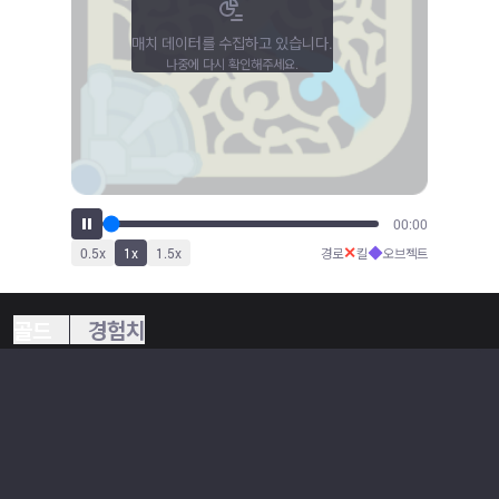
매치 데이터를 수집하고 있습니다.
나중에 다시 확인해주세요.
00:00
✕
◆
0.5
x
1
x
1.5
x
경로
킬
오브젝트
골드
경험치