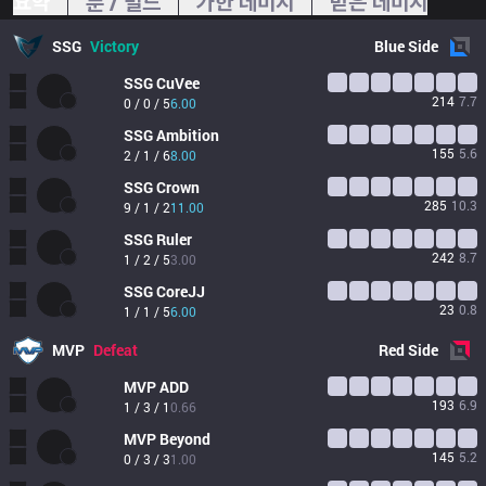
요약
룬 / 빌드
가한 데미지
받은 데미지
SSG
Victory
Blue
Side
SSG
CuVee
214
7.7
0 / 0 / 5
6.00
SSG
Ambition
155
5.6
2 / 1 / 6
8.00
SSG
Crown
285
10.3
9 / 1 / 2
11.00
SSG
Ruler
242
8.7
1 / 2 / 5
3.00
SSG
CoreJJ
23
0.8
1 / 1 / 5
6.00
MVP
Defeat
Red
Side
MVP
ADD
193
6.9
1 / 3 / 1
0.66
MVP
Beyond
145
5.2
0 / 3 / 3
1.00