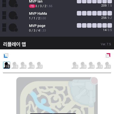
MVP
Ian
209
7.5
3 / 3 / 2
1.66
FB
MVP
HaMa
256
9.2
1 / 1 / 2
3.00
MVP
poge
14
0.5
0 / 3 / 4
1.33
리플레이 맵
Ver.
7.5
Blue
Side
Red
Side
15
15
16
14
12
14
13
14
13
11