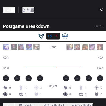
1 세트
2 세트
Postgame Breakdown
Ver.
7.5
결과
SSG
13
5
MVP
27:48
Bans
13 / 5 / 23
5 / 13 / 12
KDA
KDA
55,466
43,132
Gold
Gold
Object
0
10
2
0
1
0
0
0
1
0
0
0