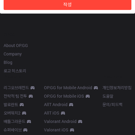
작성
OP.GG
About OP.GG
Company
Blog
로고 히스토리
Products
Resources
리그오브레전드
OP.GG for Mobile Android
개인정보처리방침
전략적 팀 전투
OP.GG for Mobile iOS
도움말
발로란트
AllT Android
문의/피드백
오버워치2
AllT iOS
배틀그라운드
Valorant Android
슈퍼바이브
Valorant iOS