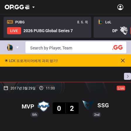
PUBG
8. 6. 목
LoL
2026 PUBG Global Series 7
DP
LIVE
🌟 LCK 프로게이머에게 과외 받기!
홈
경기 일정
순위
통계
승부 예측
프로빌
2017년 3월 29일
11:00
Live
결과
SSG
MVP
0
2
5th
2nd