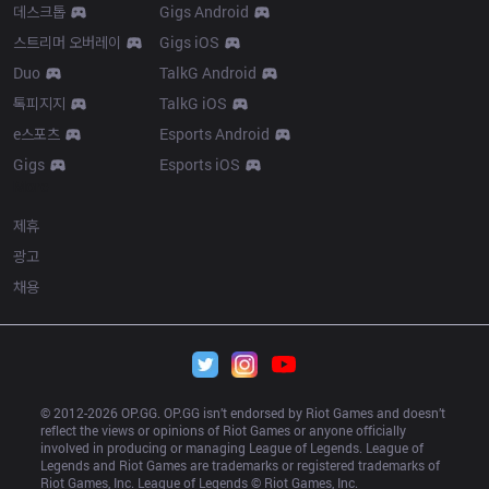
데스크톱
Gigs Android
스트리머 오버레이
Gigs iOS
Duo
TalkG Android
톡피지지
TalkG iOS
e스포츠
Esports Android
Gigs
Esports iOS
More
제휴
광고
채용
© 2012-
2026
 OP.GG. OP.GG isn’t endorsed by Riot Games and doesn’t 
reflect the views or opinions of Riot Games or anyone officially 
involved in producing or managing League of Legends. League of 
Legends and Riot Games are trademarks or registered trademarks of 
Riot Games, Inc. League of Legends © Riot Games, Inc.