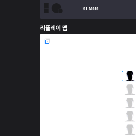
KT
Mata
리플레이 맵
Blue
Side
SSG
CuVee
0 / 1 / 5
SSG
Haru
3 / 0 / 2
SSG
Crown
2 / 0 / 4
SSG
Ruler
3 / 1 / 1
SSG
CoreJJ
0 / 1 / 4