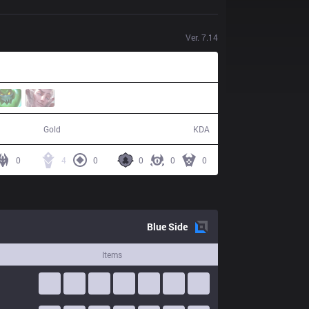
Ver.
7.14
55,469
3 / 8 / 9
Gold
KDA
0
4
0
0
0
0
Blue
Side
Items