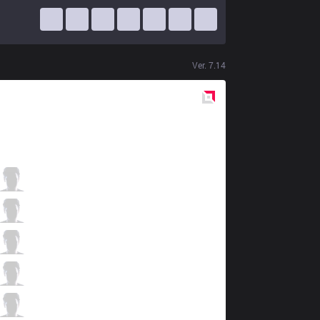
Ver.
7.14
Red
Side
KT
Smeb
0 / 1 / 1
KT
Score
0 / 3 / 2
KT
PawN
1 / 4 / 2
KT
Deft
2 / 0 / 1
KT
Mata
0 / 0 / 3