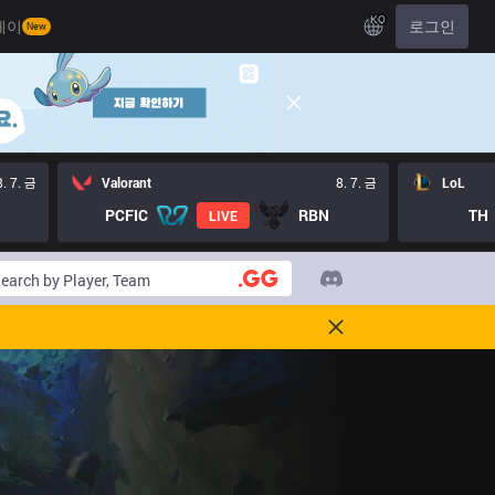
KO
레이
로그인
New
8. 7. 금
Valorant
8. 7. 금
LoL
PCFIC
RBN
TH
LIVE