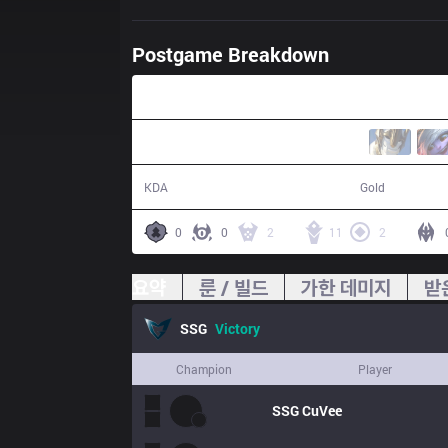
Postgame Breakdown
33:18
8 / 3 / 16
64,117
KDA
Gold
0
0
2
11
2
요약
룬 / 빌드
가한 데미지
받
SSG
Victory
Champion
Player
SSG
CuVee