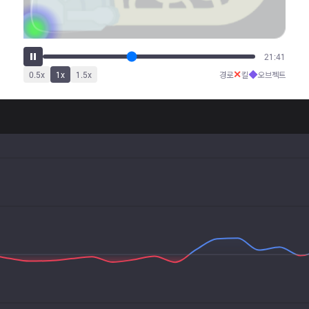
27:33
✕
◆
0.5
x
1
x
1.5
x
경로
킬
오브젝트