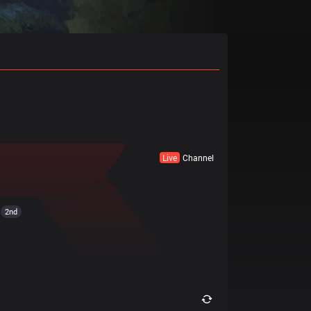
Live
Channel
2nd