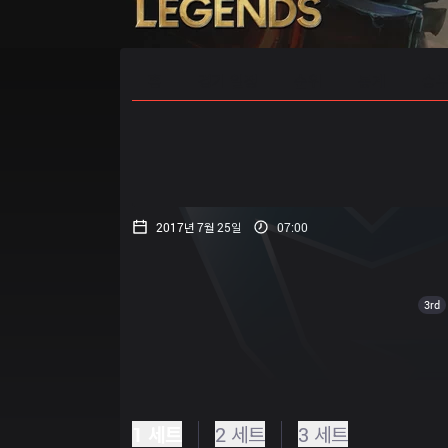
홈
경기 일정
순위
통계
승부
2017년 7월 25일
07:00
3rd
1 세트
2 세트
3 세트