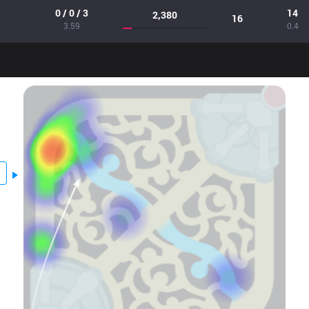
0 / 0 / 3
14
2,380
16
3.59
0.4