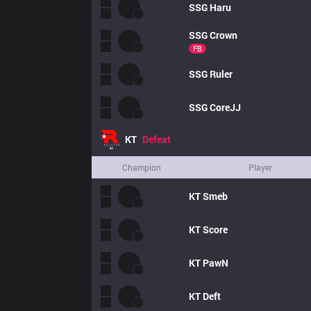
SSG
Haru
SSG
Crown
FB
SSG
Ruler
SSG
CoreJJ
KT
Defeat
Champion
Player
KT
Smeb
KT
Score
KT
PawN
KT
Deft