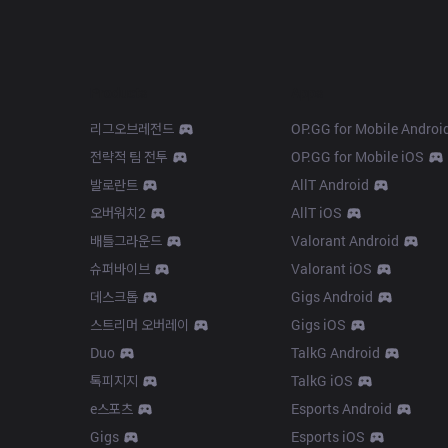
Products
Apps
리그오브레전드
OP.GG for Mobile Androi
전략적 팀 전투
OP.GG for Mobile iOS
발로란트
AllT Android
오버워치2
AllT iOS
배틀그라운드
Valorant Android
슈퍼바이브
Valorant iOS
데스크톱
Gigs Android
스트리머 오버레이
Gigs iOS
Duo
TalkG Android
톡피지지
TalkG iOS
e스포츠
Esports Android
Gigs
Esports iOS