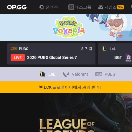
전적
데스크톱
게임즈
New
PUBG
8. 7. 금
LoL
2026 PUBG Global Series 7
BGT
LIVE
LoL
Valorant
PUBG
🌟 LCK 프로게이머에게 과외 받기!