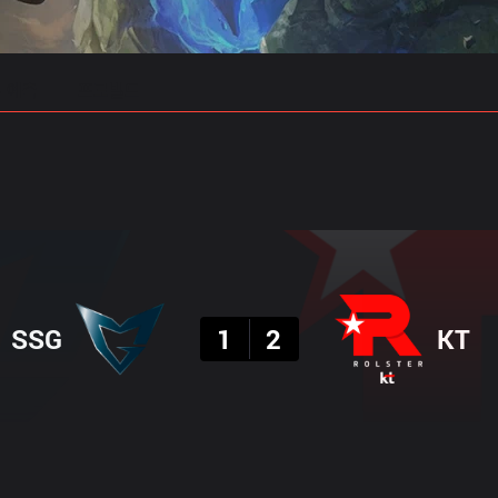
 예측
프로빌드
결과
SSG
1
2
KT