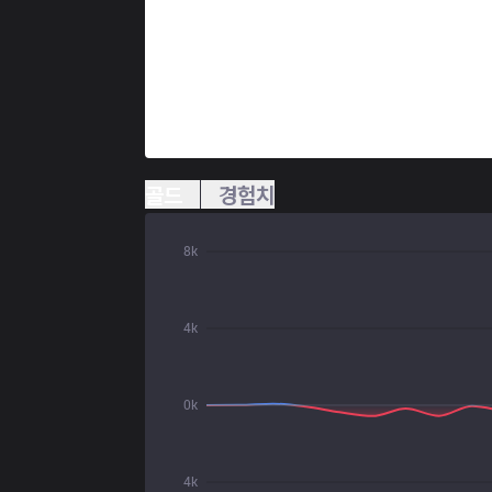
골드
경험치
8k
4k
0k
4k