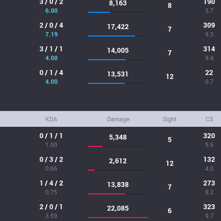
3 / 0 / 2
190
8,163
8
6.00
5.7
2 / 0 / 4
309
17,422
7
7.19
9.3
3 / 1 / 1
314
14,005
7
4.00
9.4
0 / 1 / 4
22
13,531
12
4.00
0.7
KDA
Damage
Sight
CS
0 / 1 / 1
320
5,348
5
1.00
9.6
0 / 3 / 2
132
2,612
12
0.66
4.0
1 / 4 / 2
273
13,838
7
0.75
8.2
2 / 0 / 1
323
22,085
6
3.59
9.7