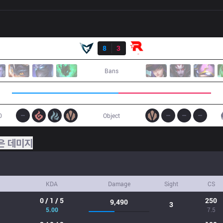
결과
SSG
8
3
KT
Bans
0
Object
은 데미지
KDA
Damage
Sight
CS
0 / 1 / 5
250
9,490
3
5.00
7.5