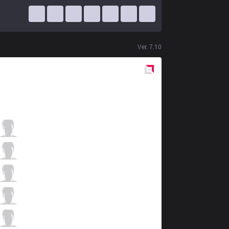
Ver.
7.10
Red
Side
JAG
SoHwan
2 / 0 / 12
JAG
UmTi
6 / 1 / 8
JAG
Kuzan
4 / 1 / 8
JAG
Teddy
6 / 2 / 5
JAG
SnowFlower
0 / 2 / 11