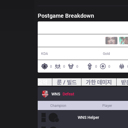
Postgame Breakdown
29:20
6 / 18 / 13
42,877
KDA
Gold
0
0
0
0
0
요약
룬 / 빌드
가한 데미지
받
WNS
Defeat
Champion
Player
WNS
Helper