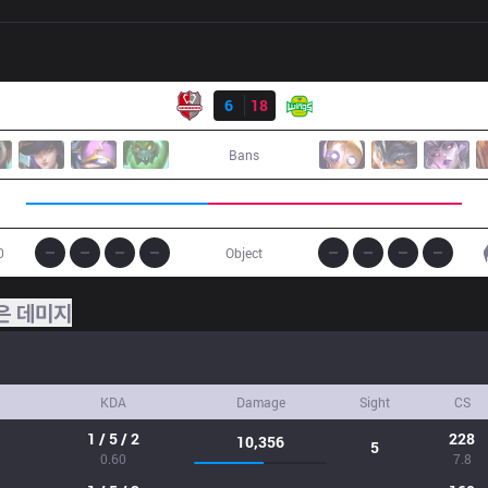
결과
WNS
6
18
JAG
Bans
0
Object
은 데미지
KDA
Damage
Sight
CS
1 / 5 / 2
228
10,356
5
0.60
7.8