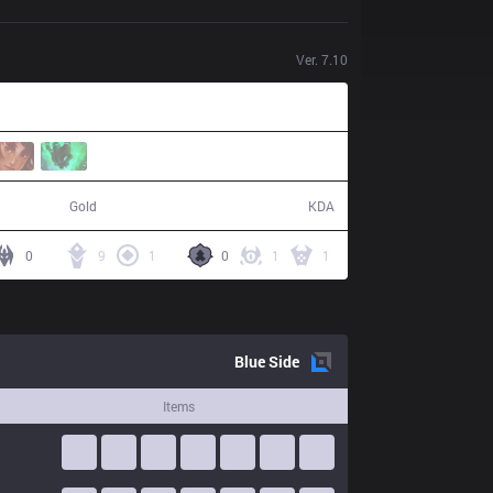
Ver.
7.10
59,564
18 / 6 / 44
Gold
KDA
0
9
1
0
1
1
Blue
Side
Items