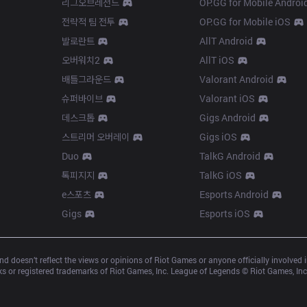
리그오브레전드
OP.GG for Mobile Androi
전략적 팀 전투
OP.GG for Mobile iOS
발로란트
AllT Android
오버워치2
AllT iOS
배틀그라운드
Valorant Android
슈퍼바이브
Valorant iOS
데스크톱
Gigs Android
스트리머 오버레이
Gigs iOS
Duo
TalkG Android
톡피지지
TalkG iOS
e스포츠
Esports Android
Gigs
Esports iOS
d doesn’t reflect the views or opinions of Riot Games or anyone officially involved
 or registered trademarks of Riot Games, Inc. League of Legends © Riot Games, Inc