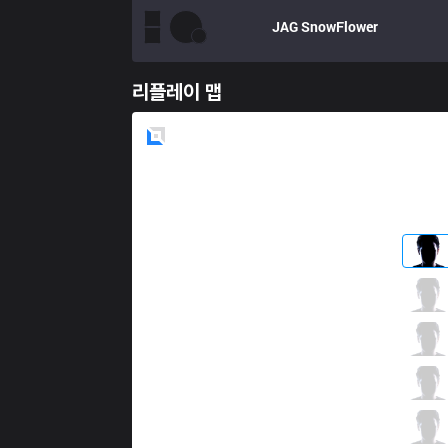
JAG
SnowFlower
리플레이 맵
Blue
Side
WNS
Helper
1 / 5 / 2
WNS
Malrang
1 / 5 / 3
WNS
Cepted
2 / 6 / 1
WNS
DeuL
2 / 1 / 4
WNS
Comeback
0 / 1 / 3