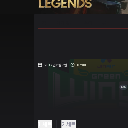
홈
경기 일정
순위
통계
승부
2017년 6월 7일
07:00
6th
1 세트
2 세트