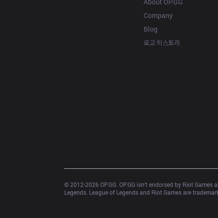
About OP.GG
Company
Blog
로고 히스토리
© 2012-
2026
 OP.GG. OP.GG isn’t endorsed by Riot Games an
Legends. League of Legends and Riot Games are trademarks