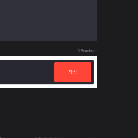
0
Reactions
작성
Resources
More