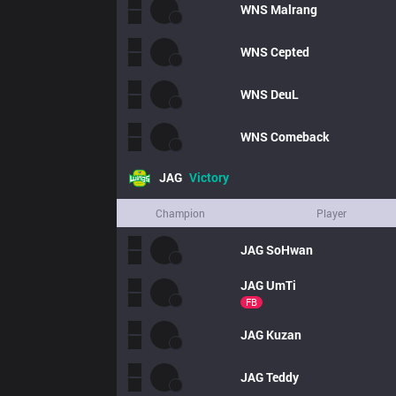
WNS
Malrang
WNS
Cepted
WNS
DeuL
WNS
Comeback
JAG
Victory
Champion
Player
JAG
SoHwan
JAG
UmTi
FB
JAG
Kuzan
JAG
Teddy