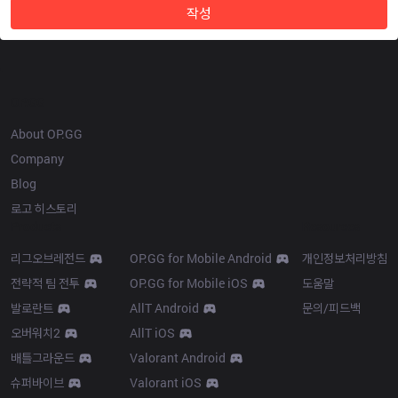
작성
OP.GG
About OP.GG
Company
Blog
로고 히스토리
Products
Resources
리그오브레전드
OP.GG for Mobile Android
개인정보처리방침
전략적 팀 전투
OP.GG for Mobile iOS
도움말
발로란트
AllT Android
문의/피드백
오버워치2
AllT iOS
배틀그라운드
Valorant Android
슈퍼바이브
Valorant iOS