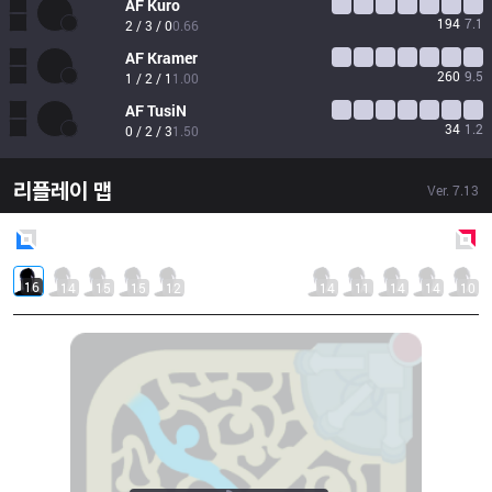
AF
Kuro
194
7.1
2 / 3 / 0
0.66
AF
Kramer
260
9.5
1 / 2 / 1
1.00
AF
TusiN
34
1.2
0 / 2 / 3
1.50
리플레이 맵
Ver.
7.13
Blue
Side
Red
Side
16
14
15
15
12
14
11
14
14
10