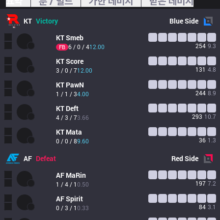
요약
룬 / 빌드
가한 데미지
받은 데미지
KT
Victory
Blue
Side
KT
Smeb
254
9.3
6 / 0 / 4
12.00
FB
KT
Score
131
4.8
3 / 0 / 7
12.00
KT
PawN
244
8.9
1 / 1 / 3
4.00
KT
Deft
293
10.7
4 / 3 / 7
3.66
KT
Mata
36
1.3
0 / 0 / 8
9.60
AF
Defeat
Red
Side
AF
MaRin
197
7.2
1 / 4 / 1
0.50
AF
Spirit
84
3.1
0 / 3 / 1
0.33