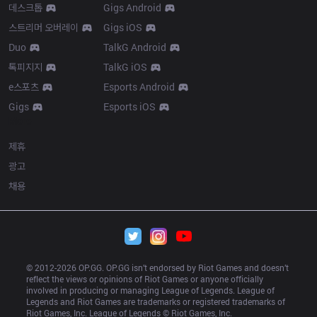
데스크톱
Gigs Android
스트리머 오버레이
Gigs iOS
Duo
TalkG Android
톡피지지
TalkG iOS
e스포츠
Esports Android
Gigs
Esports iOS
More
제휴
광고
채용
© 2012-
2026
 OP.GG. OP.GG isn’t endorsed by Riot Games and doesn’t 
reflect the views or opinions of Riot Games or anyone officially 
involved in producing or managing League of Legends. League of 
Legends and Riot Games are trademarks or registered trademarks of 
Riot Games, Inc. League of Legends © Riot Games, Inc.