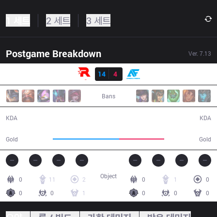
1 세트
2 세트
3 세트
Postgame Breakdown
Ver.
7.13
결과
KT
14
4
AF
27:24
Bans
14 / 4 / 29
4 / 14 / 6
KDA
KDA
58,367
39,664
Gold
Gold
Object
0
11
2
0
1
0
0
0
1
0
0
0