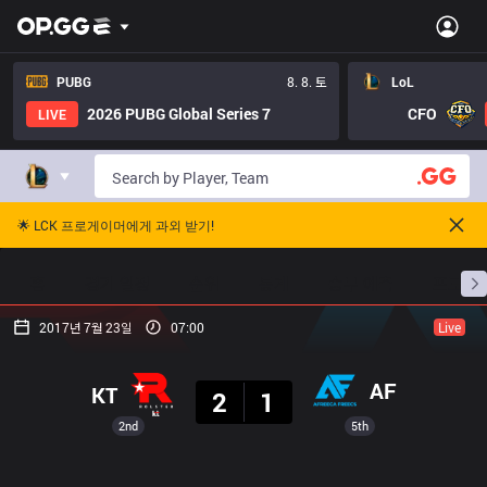
PUBG
8. 8. 토
LoL
2026 PUBG Global Series 7
CFO
LIVE
🌟 LCK 프로게이머에게 과외 받기!
홈
경기 일정
순위
통계
승부 예측
프로빌
2017년 7월 23일
07:00
Live
결과
AF
KT
2
1
2nd
5th