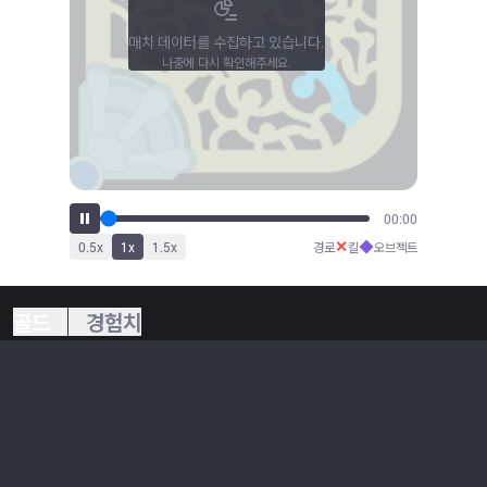
매치 데이터를 수집하고 있습니다.
나중에 다시 확인해주세요.
00:00
✕
◆
0.5
x
1
x
1.5
x
경로
킬
오브젝트
골드
경험치