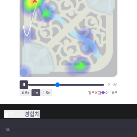
23:50
✕
◆
0.5
x
1
x
1.5
x
경로
킬
오브젝트
골드
경험치
5k