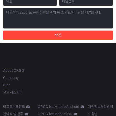
작성
OP.GG
About OP.GG
Company
Blog
로고 히스토리
Products
Resources
리그오브레전드
OP.GG for Mobile Android
개인정보처리방침
전략적 팀 전투
OP.GG for Mobile iOS
도움말