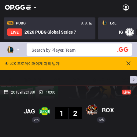
PUBG
8. 8. 토
LoL
2026 PUBG Global Series 7
IG
LIVE
🌟 LCK 프로게이머에게 과외 받기!
홈
경기 일정
순위
통계
승부 예측
프로빌
2018년 2월 8일
10:00
Live
결과
ROX
JAG
1
2
7th
6th