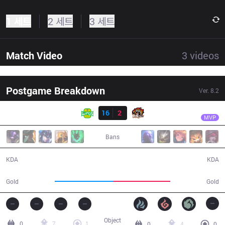
1 세트
2 세트
3 세트
Match Video
3
videos
Postgame Breakdown
Ver.
8.2
결과
JAG
UmTi
JAG
16
2
ROX
35:53
MVP
Bans
16 / 2 / 43
2 / 16 / 4
KDA
KDA
62,974
60,375
Gold
Gold
Object
0
7
1
0
4
0