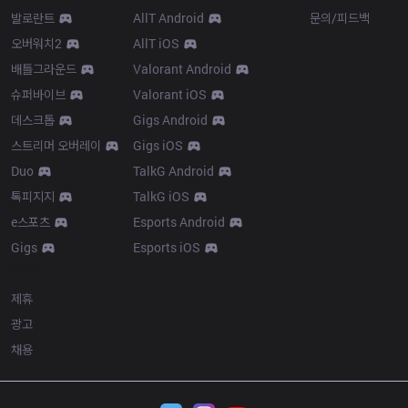
발로란트
AllT Android
문의/피드백
오버워치2
AllT iOS
배틀그라운드
Valorant Android
슈퍼바이브
Valorant iOS
데스크톱
Gigs Android
스트리머 오버레이
Gigs iOS
Duo
TalkG Android
톡피지지
TalkG iOS
e스포츠
Esports Android
Gigs
Esports iOS
More
제휴
광고
채용