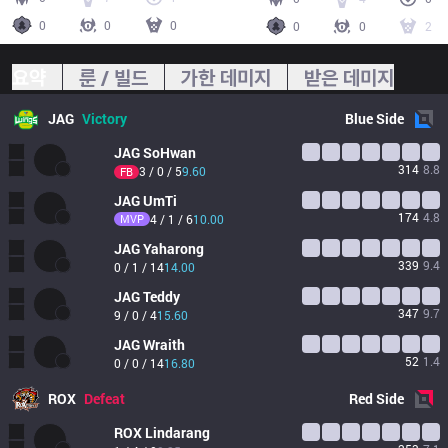
0
0
0
0
0
2
요약
룬 / 빌드
가한 데미지
받은 데미지
JAG
Victory
Blue
Side
JAG
SoHwan
314
8.8
3 / 0 / 5
9.60
FB
JAG
UmTi
174
4.8
MVP
4 / 1 / 6
10.00
JAG
Yaharong
339
9.4
0 / 1 / 14
14.00
JAG
Teddy
347
9.7
9 / 0 / 4
15.60
JAG
Wraith
52
1.4
0 / 0 / 14
16.80
ROX
Defeat
Red
Side
ROX
Lindarang