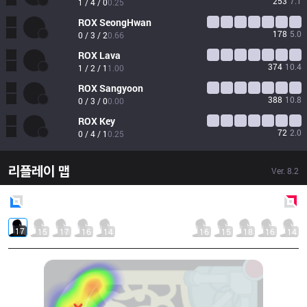
253
7.1
1 / 4 / 0
0.25
ROX
SeongHwan
178
5.0
0 / 3 / 2
0.66
ROX
Lava
374
10.4
1 / 2 / 1
1.00
ROX
Sangyoon
388
10.8
0 / 3 / 0
0.00
ROX
Key
72
2.0
0 / 4 / 1
0.25
리플레이 맵
Ver.
8.2
Blue
Side
Red
Side
17
15
17
16
14
16
15
18
16
14