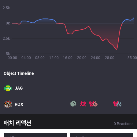
2.5k
0k
2.5k
5k
00:00
04:00
08:00
12:00
16:00
20:00
24:00
28:00
35:00
Object Timeline
JAG
ROX
매치 리액션
0
Reactions