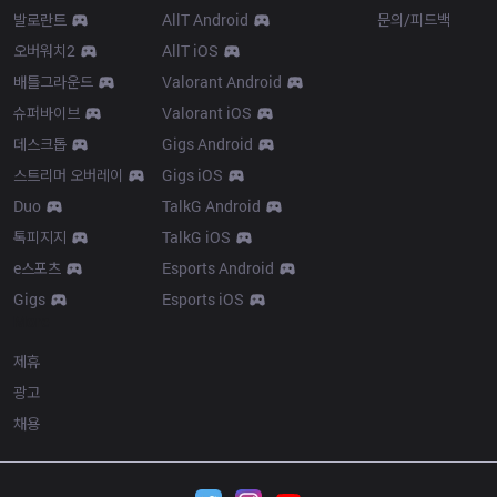
발로란트
AllT Android
문의/피드백
오버워치2
AllT iOS
배틀그라운드
Valorant Android
슈퍼바이브
Valorant iOS
데스크톱
Gigs Android
스트리머 오버레이
Gigs iOS
Duo
TalkG Android
톡피지지
TalkG iOS
e스포츠
Esports Android
Gigs
Esports iOS
More
제휴
광고
채용