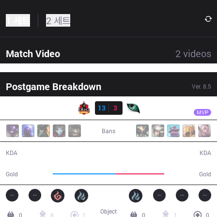
1 세트
2 세트
Match Video
2
videos
Postgame Breakdown
Ver.
8.5
결과
BBQ
IgNar
BBQ
13
3
KM
27:58
MVP
Bans
13 / 3 / 33
3 / 13 / 6
KDA
KDA
56,773
43,777
Gold
Gold
Object
0
8
1
0
1
0