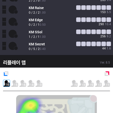
2 / 2 / 0
1.00
KM
Raise
153
5.5
0 / 2 / 2
1.00
KM
Edge
290
10.4
0 / 2 / 1
0.50
KM
SSol
256
9.2
1 / 2 / 1
1.00
KM
Secret
44
1.6
0 / 5 / 2
0.40
리플레이 맵
Ver.
8.5
Blue
Side
Red
Side
16
15
16
14
13
15
13
15
12
11