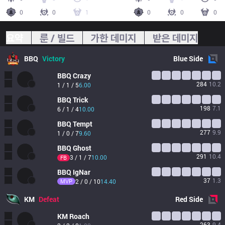
0
0
1
0
0
0
요약
룬 / 빌드
가한 데미지
받은 데미지
BBQ
Victory
Blue
Side
BBQ
Crazy
284
10.2
1 / 1 / 5
6.00
BBQ
Trick
198
7.1
6 / 1 / 4
10.00
BBQ
Tempt
277
9.9
1 / 0 / 7
9.60
BBQ
Ghost
291
10.4
3 / 1 / 7
10.00
FB
BBQ
IgNar
37
1.3
MVP
2 / 0 / 10
14.40
KM
Defeat
Red
Side
KM
Roach
263
9.4