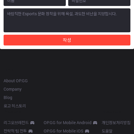
작성
OP.GG
About OP.GG
Company
Blog
로고 히스토리
Products
Resources
리그오브레전드
OP.GG for Mobile Android
개인정보처리방침
전략적 팀 전투
OP.GG for Mobile iOS
도움말