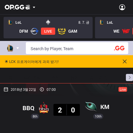
LoL
8. 7. 금
LoL
DFM
GAM
WE
LIVE
🌟 LCK 프로게이머에게 과외 받기!
홈
경기 일정
순위
통계
승부 예측
프로빌
2018년 3월 22일
07:00
Live
결과
KM
BBQ
2
0
8th
10th