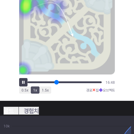
18:08
✕
◆
0.5
x
1
x
1.5
x
경로
킬
오브젝트
골드
경험치
10k