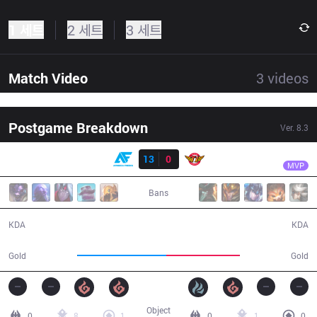
1 세트
2 세트
3 세트
Match Video
3
videos
Postgame Breakdown
Ver.
8.3
결과
AF
TusiN
AF
13
0
SKT
35:59
MVP
Bans
13 / 0 / 44
0 / 13 / 0
KDA
KDA
70,049
58,146
Gold
Gold
Object
0
8
1
0
1
0