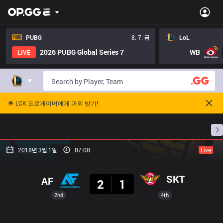
PUBG
8. 7. 금
LoL
2026 PUBG Global Series 7
WB
LIVE
🌟 LCK 프로게이머에게 과외 받기!
홈
경기 일정
순위
통계
승부 예측
프로빌
2018년 3월 1일
07:00
Live
결과
SKT
AF
2
1
2nd
4th