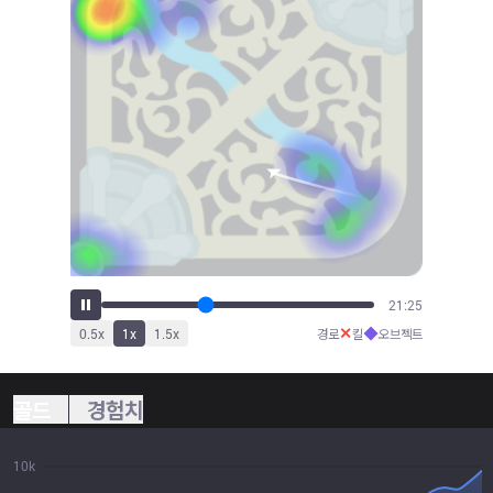
23:35
✕
◆
0.5
x
1
x
1.5
x
경로
킬
오브젝트
골드
경험치
10k