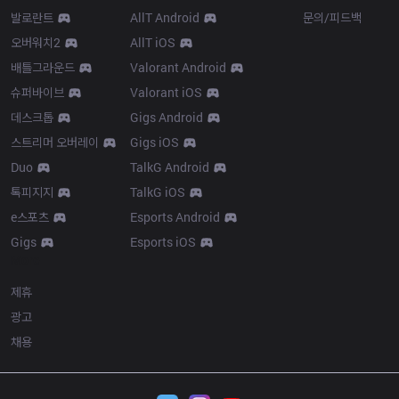
발로란트
AllT Android
문의/피드백
오버워치2
AllT iOS
배틀그라운드
Valorant Android
슈퍼바이브
Valorant iOS
데스크톱
Gigs Android
스트리머 오버레이
Gigs iOS
Duo
TalkG Android
톡피지지
TalkG iOS
e스포츠
Esports Android
Gigs
Esports iOS
More
제휴
광고
채용