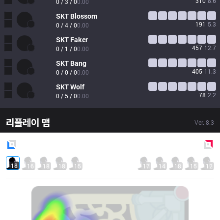
310
8.6
0 / 3 / 0
0.00
SKT
Blossom
191
5.3
0 / 4 / 0
0.00
SKT
Faker
457
12.7
0 / 1 / 0
0.00
SKT
Bang
405
11.3
0 / 0 / 0
0.00
SKT
Wolf
78
2.2
0 / 5 / 0
0.00
리플레이 맵
Ver.
8.3
Blue
Side
Red
Side
18
16
18
18
15
17
14
18
15
12