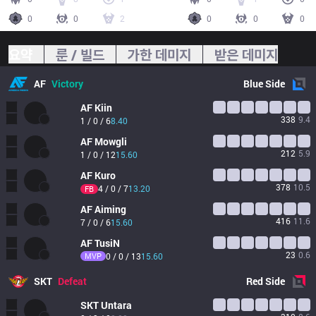
0
0
2
0
0
0
요약
룬 / 빌드
가한 데미지
받은 데미지
AF
Victory
Blue
Side
AF
Kiin
338
9.4
1 / 0 / 6
8.40
AF
Mowgli
212
5.9
1 / 0 / 12
15.60
AF
Kuro
378
10.5
4 / 0 / 7
13.20
FB
AF
Aiming
416
11.6
7 / 0 / 6
15.60
AF
TusiN
23
0.6
MVP
0 / 0 / 13
15.60
SKT
Defeat
Red
Side
SKT
Untara