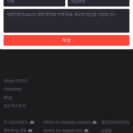
작성
OP.GG
About OP.GG
Company
Blog
로고 히스토리
Products
Resources
리그오브레전드
OP.GG for Mobile Android
개인정보처리방침
전략적 팀 전투
OP.GG for Mobile iOS
도움말