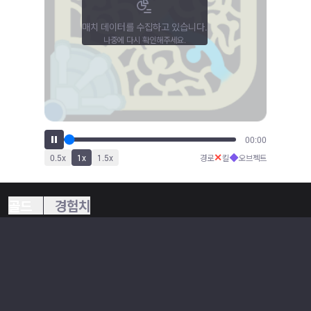
매치 데이터를 수집하고 있습니다.
나중에 다시 확인해주세요.
00:00
✕
◆
0.5
x
1
x
1.5
x
경로
킬
오브젝트
골드
경험치