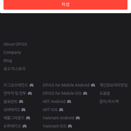
작성
OP.GG
About OP.GG
Company
Blog
로고 히스토리
Products
Resources
리그오브레전드
OP.GG for Mobile Android
개인정보처리방침
전략적 팀 전투
OP.GG for Mobile iOS
도움말
발로란트
AllT Android
문의/피드백
오버워치2
AllT iOS
배틀그라운드
Valorant Android
슈퍼바이브
Valorant iOS