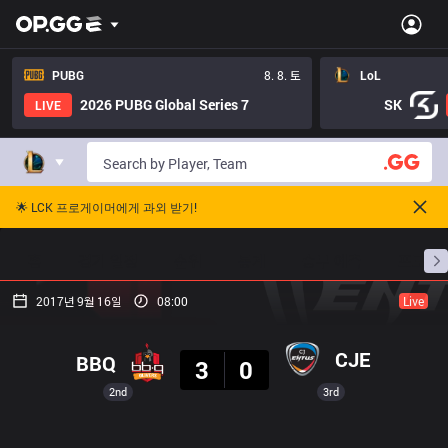
PUBG
8. 8. 토
LoL
2026 PUBG Global Series 7
SK
LIVE
🌟 LCK 프로게이머에게 과외 받기!
홈
경기 일정
순위
통계
승부 예측
프로빌
2017년 9월 16일
08:00
Live
결과
CJE
BBQ
3
0
2nd
3rd