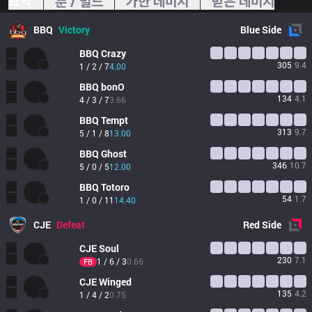
요약
룬 / 빌드
가한 데미지
받은 데미지
BBQ
Victory
Blue
Side
BBQ
Crazy
305
9.4
1 / 2 / 7
4.00
BBQ
bonO
134
4.1
4 / 3 / 7
3.66
BBQ
Tempt
313
9.7
5 / 1 / 8
13.00
BBQ
Ghost
346
10.7
5 / 0 / 5
12.00
BBQ
Totoro
54
1.7
1 / 0 / 11
14.40
CJE
Defeat
Red
Side
CJE
Soul
230
7.1
1 / 6 / 3
0.66
FB
CJE
Winged
135
4.2
1 / 4 / 2
0.75