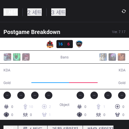
1 세트
2 세트
3 세트
Postgame Breakdown
Ver.
7.17
결과
BBQ
16
6
CJE
32:20
Bans
16 / 6 / 38
6 / 16 / 14
KDA
KDA
69,253
52,442
Gold
Gold
Object
0
10
2
0
1
0
0
0
1
0
0
0