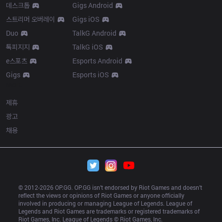
데스크톱
Gigs Android
스트리머 오버레이
Gigs iOS
Duo
TalkG Android
톡피지지
TalkG iOS
e스포츠
Esports Android
Gigs
Esports iOS
More
제휴
광고
채용
© 2012-
2026
 OP.GG. OP.GG isn’t endorsed by Riot Games and doesn’t 
reflect the views or opinions of Riot Games or anyone officially 
involved in producing or managing League of Legends. League of 
Legends and Riot Games are trademarks or registered trademarks of 
Riot Games, Inc. League of Legends © Riot Games, Inc.