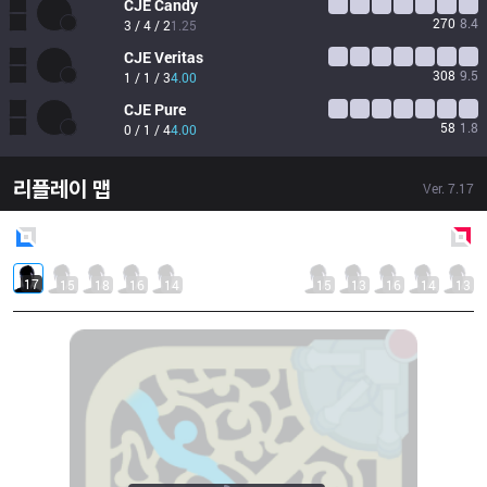
CJE
Candy
270
8.4
3 / 4 / 2
1.25
CJE
Veritas
308
9.5
1 / 1 / 3
4.00
CJE
Pure
58
1.8
0 / 1 / 4
4.00
리플레이 맵
Ver.
7.17
Blue
Side
Red
Side
17
15
18
16
14
15
13
16
14
13