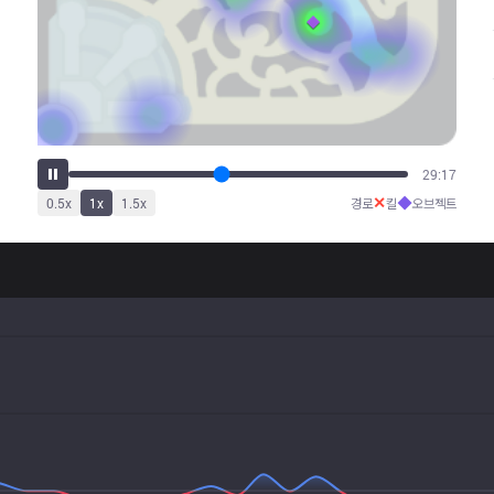
35:16
✕
◆
0.5
x
1
x
1.5
x
경로
킬
오브젝트