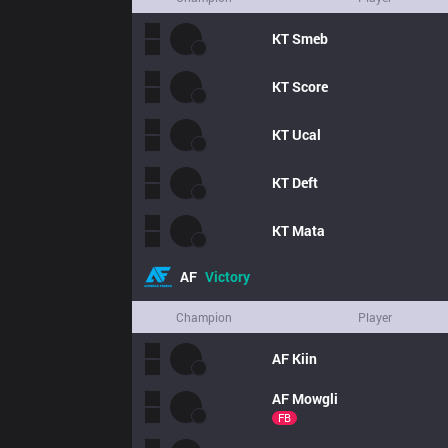
KT
Smeb
KT
Score
KT
Ucal
KT
Deft
KT
Mata
AF
Victory
Champion
Player
AF
Kiin
AF
Mowgli
FB