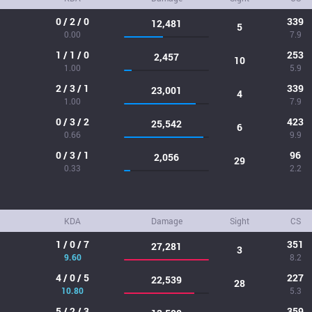
0 / 2 / 0
339
12,481
5
0.00
7.9
1 / 1 / 0
253
2,457
10
1.00
5.9
2 / 3 / 1
339
23,001
4
1.00
7.9
0 / 3 / 2
423
25,542
6
0.66
9.9
0 / 3 / 1
96
2,056
29
0.33
2.2
KDA
Damage
Sight
CS
1 / 0 / 7
351
27,281
3
9.60
8.2
4 / 0 / 5
227
22,539
28
10.80
5.3
5 / 2 / 3
359