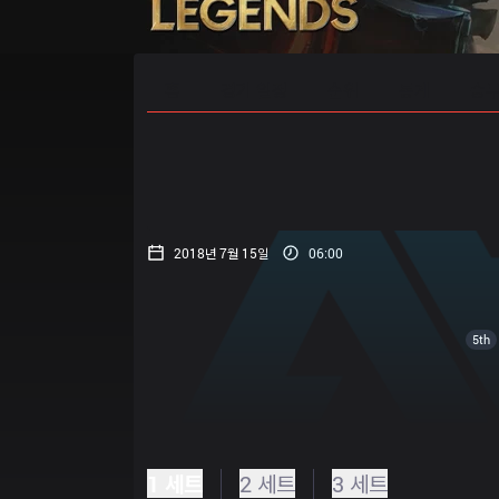
홈
경기 일정
순위
통계
승부
2018년 7월 15일
06:00
5th
1 세트
2 세트
3 세트