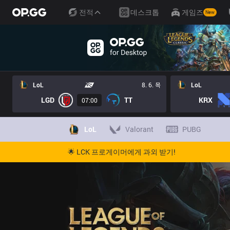
전적
데스크톱
게임즈
New
LoL
8. 6. 목
LoL
LGD
TT
KRX
07:00
LoL
Valorant
PUBG
🌟 LCK 프로게이머에게 과외 받기!