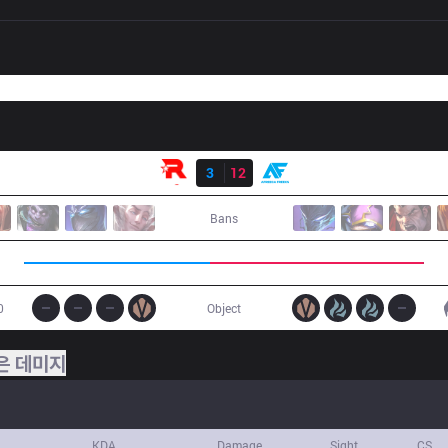
결과
KT
3
12
AF
Bans
0
Object
은 데미지
KDA
Damage
Sight
CS