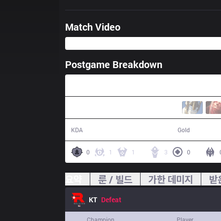
Match Video
Postgame Breakdown
42:42
3 / 12 / 4
66,281
KDA
Gold
0
1
1
3
0
요약
룬 / 빌드
가한 데미지
받
KT
Defeat
Champion
Player