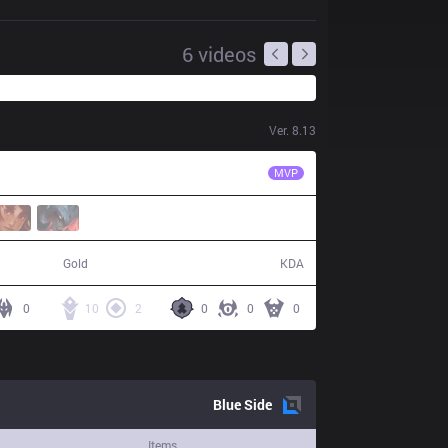
6
videos
Ver.
8.13
AF
Aiming
MVP
76,201
12 / 3 / 24
Gold
KDA
0
10
2
0
0
0
Blue
Side
Items