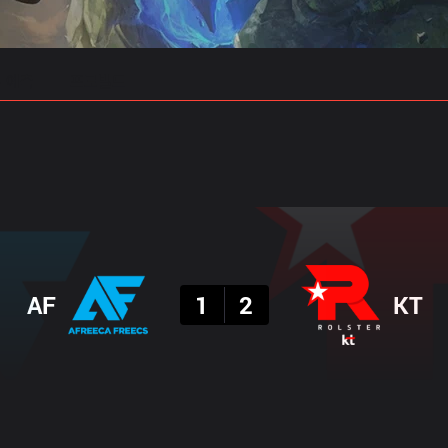
 예측
프로빌드
결과
AF
1
2
KT