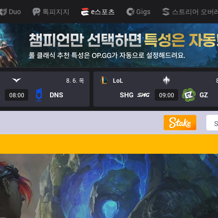
Duo
톡피지지
e스포츠
Gigs
스트리머 오버
8. 6. 목
LoL
DNS
SHG
GZ
08:00
09:00