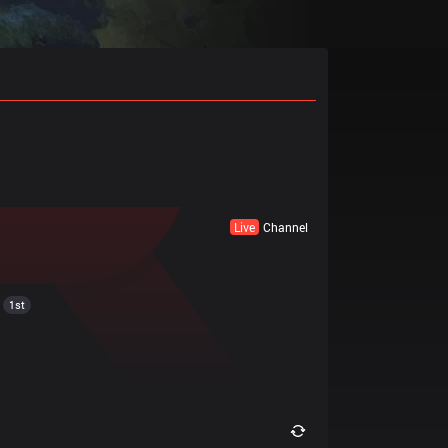
Live
Channel
1st