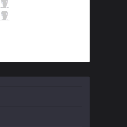
AF
Aiming
2 / 0 / 5
AF
TusiN
0 / 1 / 4