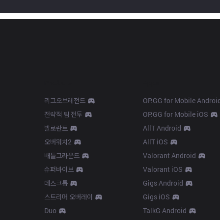
Products
Apps
리그오브레전드
OP.GG for Mobile Androi
전략적 팀 전투
OP.GG for Mobile iOS
발로란트
AllT Android
오버워치2
AllT iOS
배틀그라운드
Valorant Android
슈퍼바이브
Valorant iOS
데스크톱
Gigs Android
스트리머 오버레이
Gigs iOS
Duo
TalkG Android