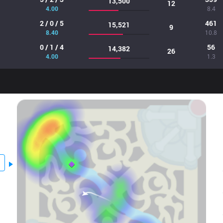
13,500
12
4.00
8.4
2 / 0 / 5
461
15,521
9
8.40
10.8
0 / 1 / 4
56
14,382
26
4.00
1.3