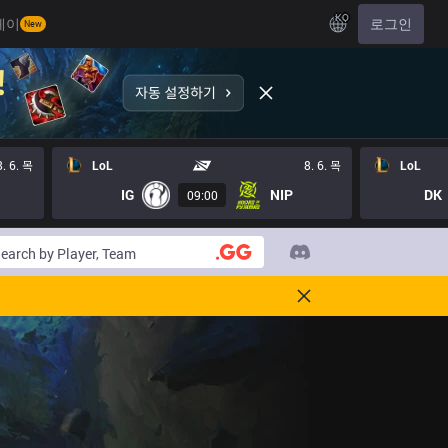
KO
레이
로그인
New
8. 6. 목
LoL
8. 6. 목
LoL
IG
NIP
DK
09:00