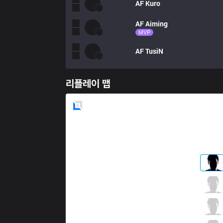
AF
Kuro
AF
Aiming
MVP
AF
TusiN
리플레이 맵
Blue
Side
KT
Smeb
0 / 2 / 0
KT
Score
1 / 1 / 0
KT
Ucal
2 / 3 / 1