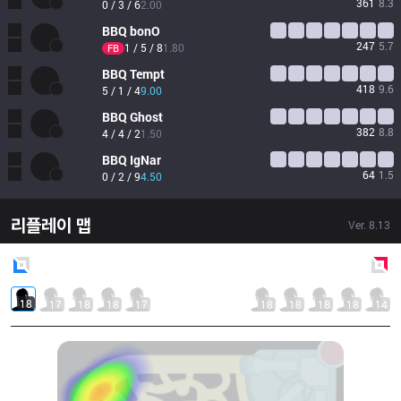
361
8.3
0 / 3 / 6
2.00
BBQ
bonO
247
5.7
1 / 5 / 8
1.80
FB
BBQ
Tempt
418
9.6
5 / 1 / 4
9.00
BBQ
Ghost
382
8.8
4 / 4 / 2
1.50
BBQ
IgNar
64
1.5
0 / 2 / 9
4.50
리플레이 맵
Ver.
8.13
Blue
Side
Red
Side
18
17
18
18
17
18
18
18
18
14