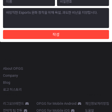
작성
OP.GG
About OP.GG
Company
Blog
로고 히스토리
Products
Resources
리그오브레전드
OP.GG for Mobile Android
개인정보처리방침
전략적 팀 전투
OP.GG for Mobile iOS
도움말