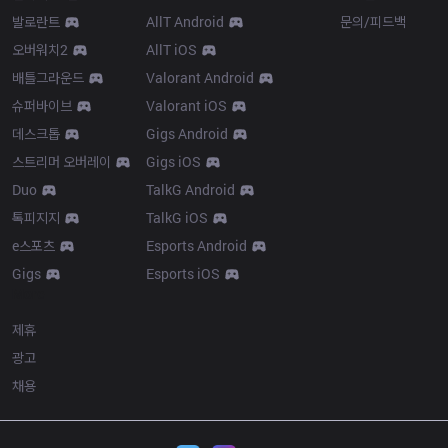
발로란트
AllT Android
문의/피드백
오버워치2
AllT iOS
배틀그라운드
Valorant Android
슈퍼바이브
Valorant iOS
데스크톱
Gigs Android
스트리머 오버레이
Gigs iOS
Duo
TalkG Android
톡피지지
TalkG iOS
e스포츠
Esports Android
Gigs
Esports iOS
More
제휴
광고
채용