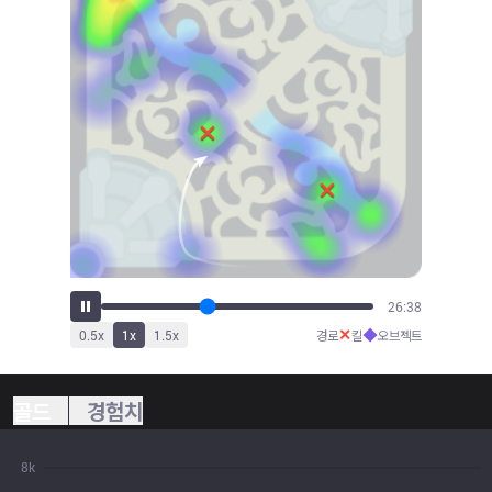
29:29
✕
◆
0.5
x
1
x
1.5
x
경로
킬
오브젝트
골드
경험치
8k