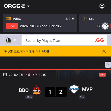
PUBG
8. 8. 토
LoL
2026 PUBG Global Series 7
IG
LIVE
🌟 LCK 프로게이머에게 과외 받기!
홈
경기 일정
순위
통계
승부 예측
프로빌
2018년 7월 14일
10:00
Live
결과
MVP
BBQ
1
2
10th
9th