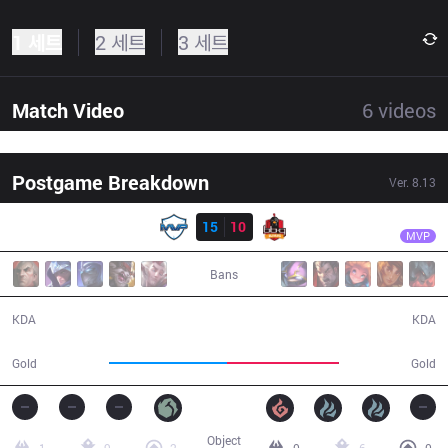
1 세트
2 세트
3 세트
Match Video
6
videos
Postgame Breakdown
Ver.
8.13
결과
MVP
Ian
MVP
15
10
BBQ
43:26
MVP
Bans
15 / 10 / 50
10 / 15 / 29
KDA
KDA
79,458
75,735
Gold
Gold
Object