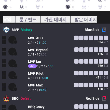
1
9
2
0
6
0
0
0
1
0
1
2
요약
룬 / 빌드
가한 데미지
받은 데미지
MVP
Victory
Blue
Side
MVP
ADD
334
7.7
2 / 1 / 9
11.00
MVP
Beyond
166
3.8
2 / 4 / 10
3.00
MVP
Ian
360
8.3
MVP
5 / 2 / 9
7.00
MVP
Pilot
471
10.8
4 / 1 / 11
15.00
MVP
Max
118
2.7
2 / 2 / 11
6.50
BBQ
Defeat
Red
Side
BBQ
Crazy