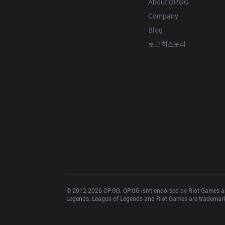
About OP.GG
Company
Blog
로고 히스토리
© 2012-
2026
 OP.GG. OP.GG isn’t endorsed by Riot Games an
Legends. League of Legends and Riot Games are trademarks