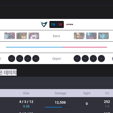
결과
SSG
19
10
XN
Bans
0
Object
은 데미지
KDA
Damage
Sight
CS
4 / 3 / 12
252
12,506
0
5.33
7.0