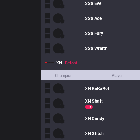
SSG
Eve
SSG
Ace
SSG
Fury
SSG
Wraith
XN
Defeat
Champion
Player
XN
KaKaRot
XN
Shaft
FB
XN
Candy
XN
Stitch