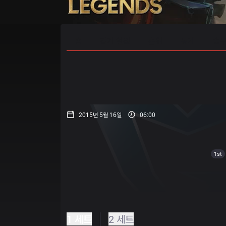
홈
경기 일정
순위
통계
승부
2015년 5월 16일
06:00
1st
1 세트
2 세트