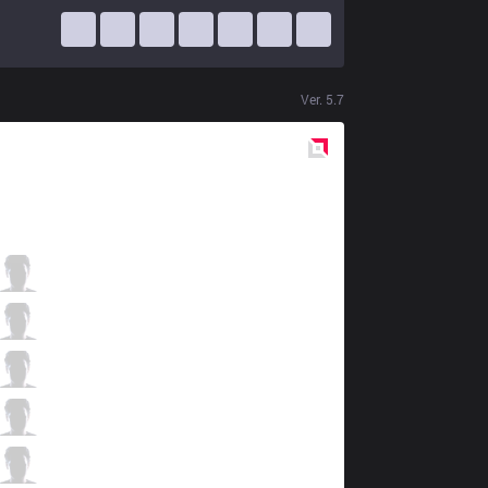
Ver.
5.7
Red
Side
XN
KaKaRot
2 / 5 / 4
XN
Shaft
2 / 3 / 4
XN
Candy
2 / 5 / 5
XN
Stitch
2 / 3 / 5
XN
Key
2 / 3 / 4