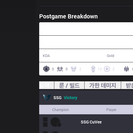
Postgame Breakdown
36:06
19 / 10 / 48
65,299
KDA
Gold
0
0
2
10
2
요약
룬 / 빌드
가한 데미지
받
SSG
Victory
Champion
Player
SSG
CuVee