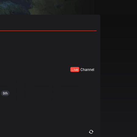
Live
Channel
5th