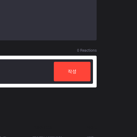
0
Reactions
작성
Resources
More