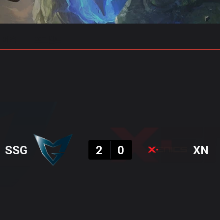
 예측
프로빌드
결과
SSG
2
0
XN