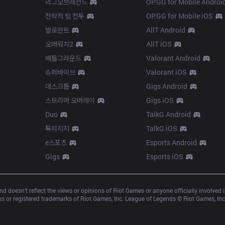
리그오브레전드
OP.GG for Mobile Androi
전략적 팀 전투
OP.GG for Mobile iOS
발로란트
AllT Android
오버워치2
AllT iOS
배틀그라운드
Valorant Android
슈퍼바이브
Valorant iOS
데스크톱
Gigs Android
스트리머 오버레이
Gigs iOS
Duo
TalkG Android
톡피지지
TalkG iOS
e스포츠
Esports Android
Gigs
Esports iOS
d doesn’t reflect the views or opinions of Riot Games or anyone officially involved
 or registered trademarks of Riot Games, Inc. League of Legends © Riot Games, Inc