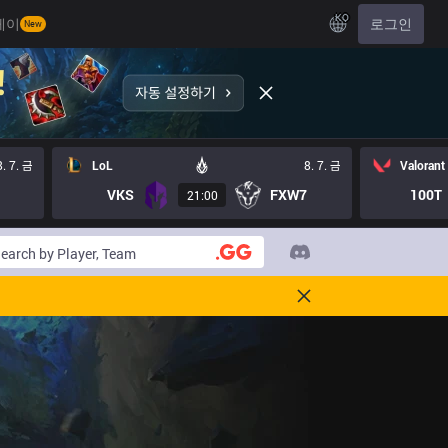
KO
레이
로그인
New
8. 7. 금
LoL
8. 7. 금
Valorant
VKS
FXW7
100T
21:00