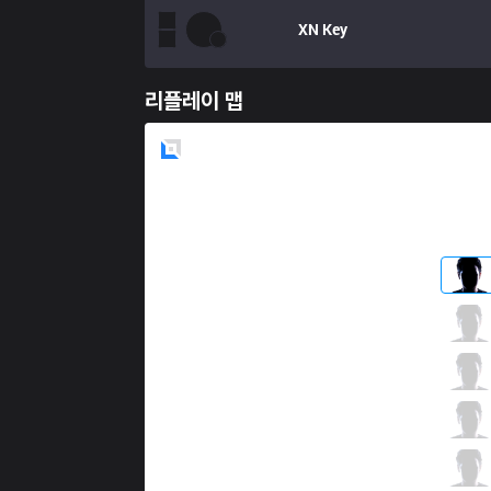
XN
Key
리플레이 맵
Blue
Side
SSG
CuVee
4 / 3 / 12
SSG
Eve
3 / 2 / 11
SSG
Ace
4 / 1 / 11
SSG
Fury
7 / 0 / 5
SSG
Wraith
1 / 4 / 9