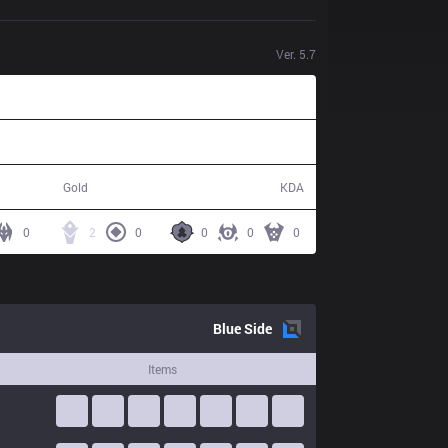
Ver.
5.7
51,276
10 / 19 / 22
Gold
KDA
0
2
0
0
0
0
Blue
Side
Items