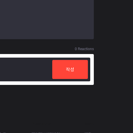
0
Reactions
작성
Resources
More