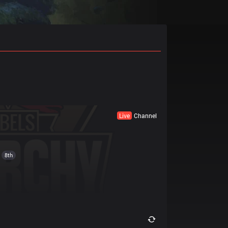
Live
Channel
8th