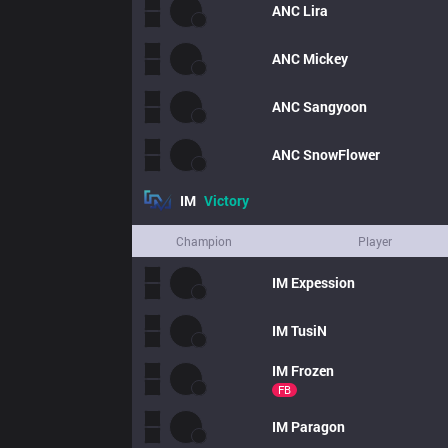
ANC
Lira
ANC
Mickey
ANC
Sangyoon
ANC
SnowFlower
IM
Victory
Champion
Player
IM
Expession
IM
TusiN
IM
Frozen
FB
IM
Paragon