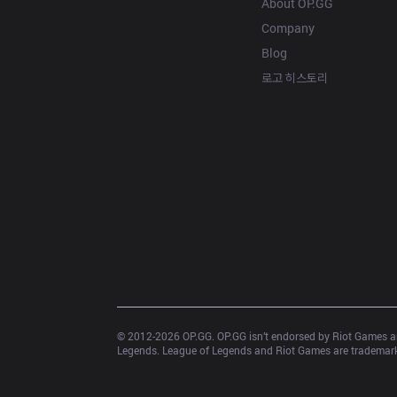
About OP.GG
Company
Blog
로고 히스토리
© 2012-
2026
 OP.GG. OP.GG isn’t endorsed by Riot Games an
Legends. League of Legends and Riot Games are trademarks