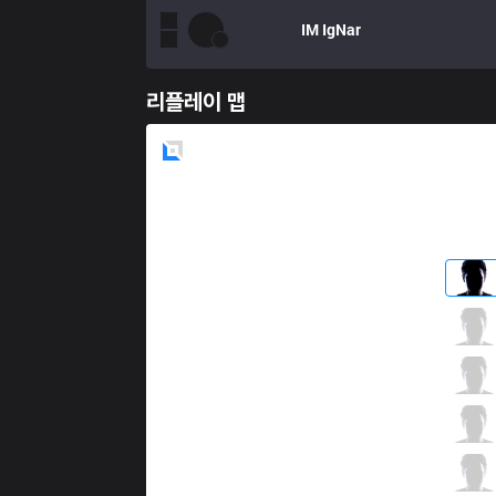
IM
IgNar
리플레이 맵
Blue
Side
ANC
ikssu
3 / 5 / 4
ANC
Lira
2 / 3 / 2
ANC
Mickey
1 / 8 / 6
ANC
Sangyoon
3 / 2 / 2
ANC
SnowFlower
0 / 5 / 4