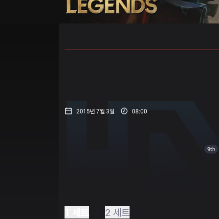
홈
경기 일정
순위
통계
승부
2015년 7월 3일
08:00
9th
1 세트
2 세트