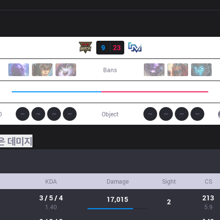
결과
ANC
9
23
IM
Bans
0
Object
은 데미지
KDA
Damage
Sight
CS
3 / 5 / 4
213
17,015
2
1.40
5.9