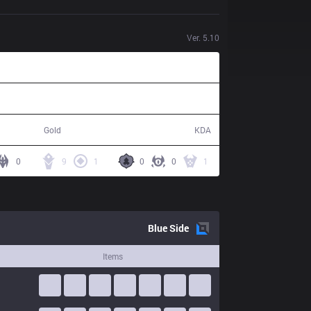
Ver.
5.10
63,766
23 / 9 / 43
Gold
KDA
0
9
1
0
0
1
Blue
Side
Items