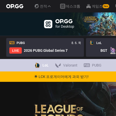
전적
데스크톱
게임즈
New
PUBG
8. 6. 목
LoL
2026 PUBG Global Series 7
BGT
LIVE
LoL
Valorant
PUBG
🌟 LCK 프로게이머에게 과외 받기!