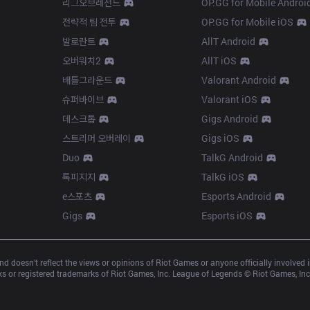
리그오브레전드
OP.GG for Mobile Androi
전략적 팀 전투
OP.GG for Mobile iOS
발로란트
AllT Android
오버워치2
AllT iOS
배틀그라운드
Valorant Android
슈퍼바이브
Valorant iOS
데스크톱
Gigs Android
스트리머 오버레이
Gigs iOS
Duo
TalkG Android
톡피지지
TalkG iOS
e스포츠
Esports Android
Gigs
Esports iOS
d doesn’t reflect the views or opinions of Riot Games or anyone officially involved
 or registered trademarks of Riot Games, Inc. League of Legends © Riot Games, Inc