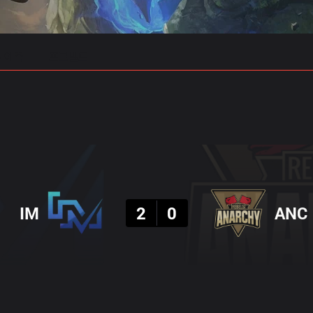
 예측
프로빌드
결과
IM
2
0
ANC