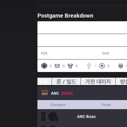
Postgame Breakdown
35:50
9 / 23 / 18
53,099
KDA
Gold
0
0
0
4
0
요약
룬 / 빌드
가한 데미지
받
ANC
Defeat
Champion
Player
ANC
ikssu