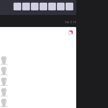
Ver.
5.10
Red
Side
IM
Expession
5 / 3 / 6
IM
TusiN
1 / 1 / 12
IM
Frozen
9 / 2 / 7
IM
Paragon
3 / 1 / 9
IM
IgNar
5 / 2 / 9